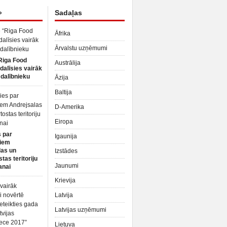
»
Sadaļas
Āfrika
Ārvalstu uzņēmumi
Riga Food
Austrālija
dalīsies vairāk
dalībnieku
Āzija
Baltija
D-Amerika
Eiropa
 par
Igaunija
iem
las un
Izstādes
tas teritoriju
Jaunumi
anai
Krievija
Latvija
Latvijas uzņēmumi
Lietuva