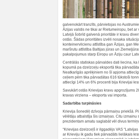
galvenokārt tranzīts, pārvietojas no Austrum
Āzijas valstis ne tikai ar Rietumeiropu, bet a
Latvijā šobrīd galvenā prioritāte ir kravu dive
ostās. Šādas prioritātes izvēli nosaka situācij
konteinervilcienu attīstība gan Āzijas, gan Mel
maršrutu attīstība Baltijas jūras un Ziemeļjū
pakalpojumus starp Eiropu un Āziju caur Latv
Centrālās statiskas pārvaldes dati liecina, k
kopumā pa dzelzceļu eksportā tika pārvadātas 
Neatkarīgās aprēķiniem no šī apjoma attiecīg
ceļiem pērn tika pārvadātas 616 tūkstoši ton
attiecīgi 14% un 6% procenti bija Krievijai kr
Savukārt ostās Krievijas kravu apgrozījums 20
kravas virziena – eksporta vai importa.
Sadarbība turpināsies
Krievija šonedēļ dzīvoja pārmaiņu priekšā. Pi
vēlētāju atbalstīja šis izmaiņas. Citu izmainu
prezidentam amatu saglabāt vēl divus termiņu
“Krievijas dzelzceļš ir ilggadējs VAS “Latvija
ar Krieviju ik gadu tiek pārvadāts lielākais k