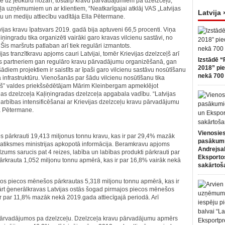
uz jebkuru nozari, tostarp kravu pārvadājumiem pa dzelzceļu,
eļa uzņēmumiem un ar klientiem, “Neatkarīgajai atklāj VAS „Latvijas
Latvija 
u un mediju attiecību vadītāja Ella Pētermane.
vijas kravu īpatsvars 2019. gadā bija aptuveni 66,5 procenti. Viņa
ļiņingradu tika organizēti vairāki garo kravas vilcienu sastāvi, no
is maršruts patlaban arī tiek regulāri izmantots.
as tranzītkravu apjoms cauri Latvijai, tomēr Krievijas dzelzceļš arī
Izstādē “
s partneriem gan regulāro kravu pārvadājumu organizēšanā, gan
2018” pie
ādiem projektiem ir saistīts ar īpaši garo vilcienu sastāvu nosūtīšanu
nekā 700 
a infrastruktūru. Vienošanās par šādu vilcienu nosūtīšanu tika
eļš” valdes priekšsēdētājam Mārim Kleinbergam apmeklējot
ijas dzelzceļa Kaļiņingradas dzelzceļa apgabala vadību. “Latvijas
darbības intensificēšanai ar Krievijas dzelzceļu kravu pārvadājumu
a Pētermane.
Vienosies
s pārkrauti 19,413 miljonus tonnu kravu, kas ir par 29,4% mazāk
pasākum
Satiksmes ministrijas apkopotā informācija. Beramkravu apjoms
Andrejsa
ums sarucis pat 4 reizes, labība un labības produkti pārkrauti par
Eksportos
ārkrauta 1,052 miljonu tonnu apmērā, kas ir par 16,8% vairāk nekā
sakārtoš
os piecos mēnešos pārkrautas 5,318 miljonu tonnu apmērā, kas ir
rt ģenerālkravas Latvijas ostās šogad pirmajos piecos mēnešos
r par 11,8% mazāk nekā 2019.gada attiecīgajā periodā. Arī
 pārvadājumos pa dzelzceļu. Dzelzceļa kravu pārvadājumu apmērs