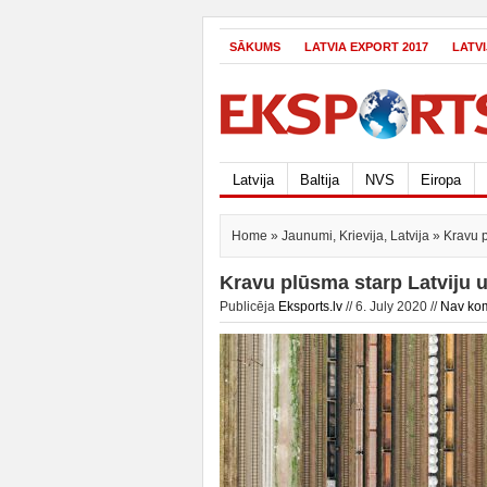
SĀKUMS
LATVIA EXPORT 2017
LATV
Latvija
Baltija
NVS
Eiropa
Home
»
Jaunumi
,
Krievija
,
Latvija
» Kravu p
Kravu plūsma starp Latviju u
Publicēja
Eksports.lv
// 6. July 2020 //
Nav ko