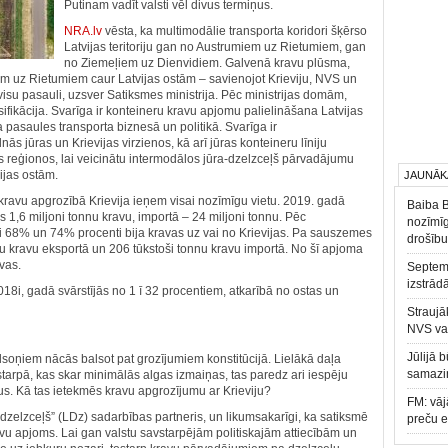
Putinam vadīt valsti vēl divus termiņus.
NRA.lv
vēsta, ka multimodālie transporta koridori šķērso
Latvijas teritoriju gan no Austrumiem uz Rietumiem, gan
no Ziemeļiem uz Dienvidiem. Galvenā kravu plūsma,
iem uz Rietumiem caur Latvijas ostām – savienojot Krieviju, NVS un
r visu pasauli, uzsver Satiksmes ministrija. Pēc ministrijas domām,
rsifikācija. Svarīga ir konteineru kravu apjomu palielināšana Latvijas
a pasaules transporta biznesā un politikā. Svarīga ir
nās jūras un Krievijas virzienos, kā arī jūras konteineru līniju
ras reģionos, lai veicinātu intermodālos jūra-dzelzceļš pārvadājumu
ijas ostām.
JAUNĀK
a kravu apgrozībā Krievija ieņem visai nozīmīgu vietu. 2019. gadā
Baiba 
1,6 miljoni tonnu kravu, importā – 24 miljoni tonnu. Pēc
nozīmīg
i 68% un 74% procenti bija kravas uz vai no Krievijas. Pa sauszemes
drošību
nu kravu eksportā un 206 tūkstoši tonnu kravu importā. No šī apjoma
avas.
Septemb
izstrād
18i, gadā svārstījās no 1 ī 32 procentiem, atkarībā no ostas un
Straujā
NVS va
Jūlijā 
lsoņiem nācās balsot pat grozījumiem konstitūcijā. Lielākā daļa
samazin
 starpā, kas skar minimālās algas izmaiņas, tas paredz ari iespēju
s. Kā tas ietekmēs kravu apgrozījumu ar Krieviju?
FM: vāj
s dzelzceļš” (LDz) sadarbības partneris, un likumsakarīgi, ka satiksmē
preču 
ravu apjoms. Lai gan valstu savstarpējām politiskajām attiecībām un