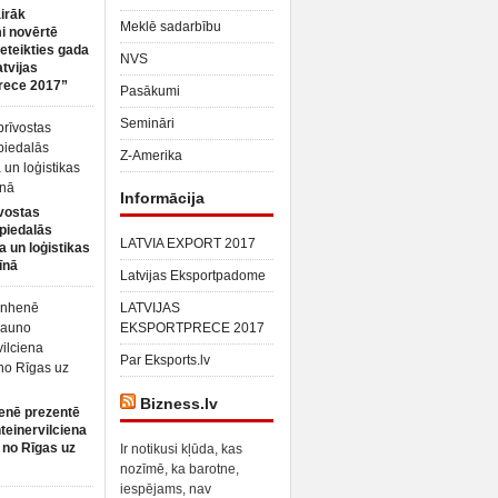
irāk
Meklē sadarbību
 novērtē
ieteikties gada
NVS
atvijas
rece 2017”
Pasākumi
Semināri
Z-Amerika
Informācija
vostas
piedalās
LATVIA EXPORT 2017
a un loģistikas
īnā
Latvijas Eksportpadome
LATVIJAS
EKSPORTPRECE 2017
Par Eksports.lv
Bizness.lv
enē prezentē
teinervilciena
 no Rīgas uz
Ir notikusi kļūda, kas
nozīmē, ka barotne,
iespējams, nav