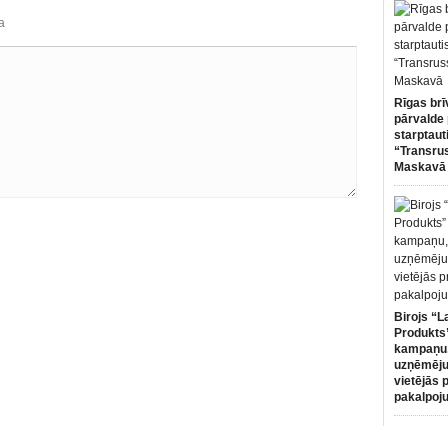
a
Rīgas brī
pārvalde 
starptaut
“Transru
Maskavā
Birojs “L
Produkts”
kampaņu,
uzņēmēju
vietējās 
pakalpoj