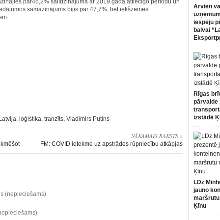
inājies par46,2% salīdzinājumā ar 2019.gada attiecīgo periodu un
Arvien va
ārvadājumos samazinājums bijis par 47,7%, bet iekšzemes
uzņēmumi
em.
iespēju p
balvai “L
Eksportp
Rīgas brī
pārvalde 
transport
izstādē Ķ
Latvija
,
loģistika
,
tranzīts
,
Vladimirs Putins
NĀKAMAIS RAKSTS »
tekmēšot
FM: COVID ietekme uz apstrādes rūpniecību atkāpjas
LDz Minh
jauno kon
ds (nepieciešams)
maršrutu
Ķīnu
(nepieciešams)