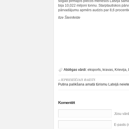
šogad pirmajos piecos mēnešos Latvijā samaz
bija 10,022 miljoni tonnu. Starptautiskos p
pārvadājumu apmērs audzis par 8,6 procenti
Ilze Šteinfelde
Atslēgas vārdi:
eksports
,
kravas
,
Krievija
,
« IEPRIEKŠĒJAIS RAKSTS
Putina palikšana amatā tūrismu Latvijā neie
Komentēt
Jūsu vār
E-pasts 