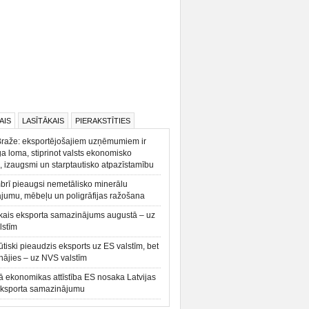
AIS
LASĪTĀKAIS
PIERAKSTĪTIES
Braže: eksportējošajiem uzņēmumiem ir
a loma, stiprinot valsts ekonomisko
, izaugsmi un starptautisko atpazīstamību
rī pieaugsi nemetālisko minerālu
ājumu, mēbeļu un poligrāfijas ražošana
kais eksporta samazinājums augustā – uz
lstīm
būtiski pieaudzis eksports uz ES valstīm, bet
ājies – uz NVS valstīm
ā ekonomikas attīstība ES nosaka Latvijas
eksporta samazinājumu