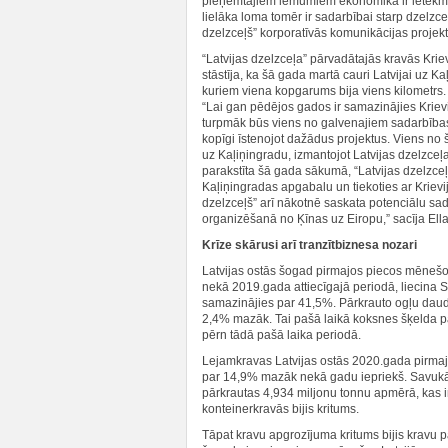
pieņemtajiem lēmumiem ekonomikā ir ietekme 
lielāka loma tomēr ir sadarbībai starp dzelzc
dzelzceļš” korporatīvās komunikācijas projekt
“Latvijas dzelzceļa” pārvadātajās kravās Krie
stāstīja, ka šā gada martā cauri Latvijai uz Ka
kuriem viena kopgarums bija viens kilometrs. Š
“Lai gan pēdējos gados ir samazinājies Krievij
turpmāk būs viens no galvenajiem sadarbība
kopīgi īstenojot dažādus projektus. Viens no š
uz Kaļiņingradu, izmantojot Latvijas dzelzceļ
parakstīta šā gada sākumā, “Latvijas dzelzc
Kaļiņingradas apgabalu un tiekoties ar Kriev
dzelzceļš” arī nākotnē saskata potenciālu sa
organizēšanā no Ķīnas uz Eiropu,” sacīja Ell
Krīze skārusi arī tranzītbiznesa nozari
Latvijas ostās šogad pirmajos piecos mēnešo
nekā 2019.gada attiecīgajā periodā, liecina 
samazinājies par 41,5%. Pārkrauto ogļu daudz
2,4% mazāk. Tai pašā laikā koksnes šķelda p
pērn tādā pašā laika periodā.
Lejamkravas Latvijas ostās 2020.gada pirmaj
par 14,9% mazāk nekā gadu iepriekš. Savukā
pārkrautas 4,934 miljonu tonnu apmērā, kas i
konteinerkravās bijis kritums.
Tāpat kravu apgrozījuma kritums bijis kravu