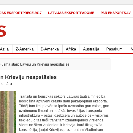
IJAS EKSPORTPRECE 2017
LATVIJAS EKSPORTPADOME
PAR EKSPORTS.LV
Āzija
Z-Amerika
D-Amerika
Āfrika
Austrālija
Pasākumi
M
lūsma starp Latviju un Krieviju neapstāsies
n Krieviju neapstāsies
mentāru
Tranzīta un loģistikas sektors Latvijas tautsaimniecībā
nodrošina aptuveni ceturto daļu pakalpojumu eksporta.
Tādēļ tam tiek pievērsta īpaša uzmanība gan valsts, gan
uzņēmumu līmenī un lielākās investīcijas transporta
infrastruktūrā – ostās, dzelzceļā un autoceļos – vispirms
tiek ieguldītas tieši tranzītam izmantojamos virzienos.
Viens no šiem virzieniem ir Krievija, kurā tiks grozīta
konstitūcija, ļaujot Krievijas prezidentam Vladimiram