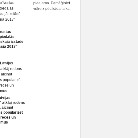
pieejama. Pamēģiniet
vēlreiz pēc kāda laika.
vostas
piedalās
iskajā izstādē
ssia 2017”
atvijas
 atklāj rudens
 aicinot
s popularizēt
preces un
umus