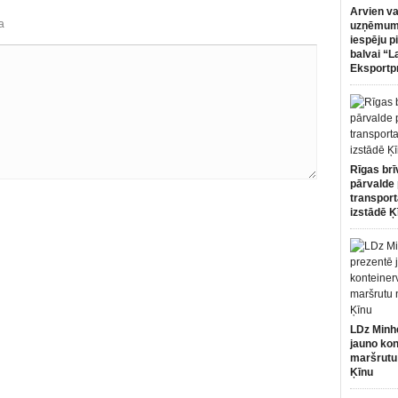
Arvien va
a
uzņēmumi
iespēju p
balvai “L
Eksportp
Rīgas brī
pārvalde 
transport
izstādē Ķ
LDz Minh
jauno kon
maršrutu
Ķīnu