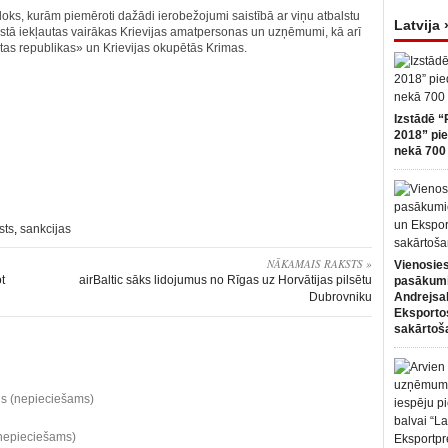
u loks, kurām piemēroti dažādi ierobežojumi saistībā ar viņu atbalstu
Latvija 
stā iekļautas vairākas Krievijas amatpersonas un uzņēmumi, kā arī
as republikas» un Krievijas okupētās Krimas.
Izstādē “
2018” pie
nekā 700 
sts
,
sankcijas
NĀKAMAIS RAKSTS »
Vienosies
t
airBaltic sāks lidojumus no Rīgas uz Horvātijas pilsētu
pasākum
Dubrovniku
Andrejsa
Eksportos
sakārtoš
ds (nepieciešams)
(nepieciešams)