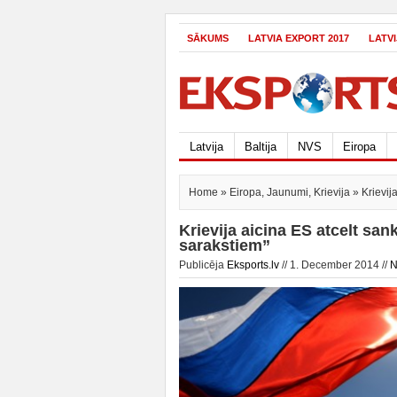
SĀKUMS
LATVIA EXPORT 2017
LATV
Latvija
Baltija
NVS
Eiropa
Home
»
Eiropa
,
Jaunumi
,
Krievija
» Krievij
Krievija aicina ES atcelt san
sarakstiem”
Publicēja
Eksports.lv
// 1. December 2014 //
N