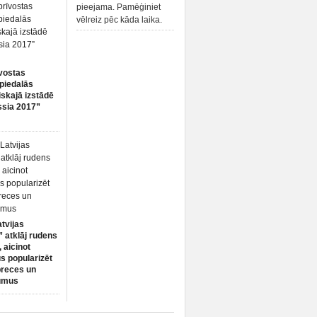
pieejama. Pamēģiniet
vēlreiz pēc kāda laika.
vostas
piedalās
iskajā izstādē
ssia 2017”
atvijas
 atklāj rudens
 aicinot
s popularizēt
preces un
umus