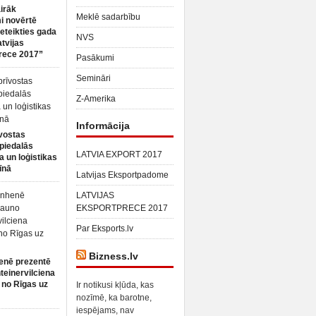
irāk
Meklē sadarbību
 novērtē
ieteikties gada
NVS
atvijas
rece 2017”
Pasākumi
Semināri
Z-Amerika
Informācija
vostas
piedalās
LATVIA EXPORT 2017
a un loģistikas
īnā
Latvijas Eksportpadome
LATVIJAS
EKSPORTPRECE 2017
Par Eksports.lv
Bizness.lv
enē prezentē
teinervilciena
 no Rīgas uz
Ir notikusi kļūda, kas
nozīmē, ka barotne,
iespējams, nav