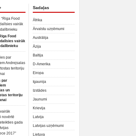
»
Sadaļas
Āfrika
Ārvalstu uzņēmumi
Riga Food
Austrālija
dalīsies vairāk
dalībnieku
Āzija
Baltija
D-Amerika
Eiropa
 par
Igaunija
iem
las un
Izstādes
tas teritoriju
Jaunumi
anai
Krievija
Latvija
Latvijas uzņēmumi
Lietuva