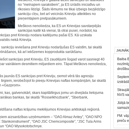
Meškovs, Krievija ir gatava atcelt sankcijas un atteikties
no “melnajiem sarakstiem”, ja ES izrādīs iniciatīvu un
rīkosies līdzīgi. Šāds lēmums ne tikai izbeigs bezjēdzīgo
sankciju cīņu, bet arī veicinās Krieviju atteikties no
pieņemtajiem pretpasākumiem.
Meškovs nenoliedza, ka ES un Krievijas savstarpējās
sankcijas kaitē kā vienai, tā otrai pusei, norādot, ka
ankcijas pret Krieviju nodara kaitējumu pašai ES. Kā uzskata
alstis nekā Krievija.
ankciju ieviešana pret Krieviju nodarījušas ES valstīm, tai skaitā
JAUNĀK
lināšanos, kā arī iekšzemes kopprodukta sarūkšanu.
Baiba 
ieviešot sankcijas pret Krieviju, ES zaudējumi šogad varot sasniegt 40
 par vairākiem desmitiem miljardiem eiro. Tāpat Meškovs nenoliedza,
nozīmīg
drošību
ās jaunās ES sankcijas pret Krieviju, ņemot vērā tās agresiju
Septemb
tirgiem, ierobežojot to pieeju Krievijas naftas kompānijām, tai skaitā
izstrād
am «Gazprom».
Straujā
mi, kas, galvenokārt, skars kapitāltirgus jomu un divejāda lietojuma
NVS va
vairākas bankas, tai skaitā ”Rosselkhozbank”, “Sberbank,
Jūlijā 
samazin
guldīšana naftas krājumu meklējumos Krievijas arktiskajā reģionā.
FM: vāj
eviņiem aizsardzības uzņēmumiem – ”OAO Almaz Antey”, “OAO NPO
preču 
SC Stankoinstrument”, “OAO JSC Chemcomposite”, “JSC Tula Arms
” un “OAO Wysokototschnye.