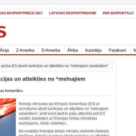
IJAS EKSPORTPRECE 2017
LATVIJAS EKSPORTPADOME
PAR EKSPORTS.LV
Āzija
Z-Amerika
D-Amerika
Āfrika
Austrālija
Pasākumi
M
a aicina ES atcelt sankcijas un atteikties no “melnajiem sarakstiem”
kcijas un atteikties no “melnajiem
av komentāru
Krievija vērsusies pie Eiropas Savienības (ES) ar
aicinājumu atcelt sankcijas un atteikties no “melnajiem
sarakstiem”, pretī solot darīt to pašu attiecībā pret ES
valstīm, balstoties uz Krievijas Ārlietu ministrijas
paziņojumu, vēsta «Interfax».
Kā norādījis Krievijas ārlietu ministra vietnieks Aleksejs