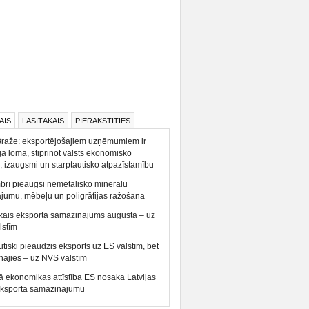
AIS
LASĪTĀKAIS
PIERAKSTĪTIES
Braže: eksportējošajiem uzņēmumiem ir
a loma, stiprinot valsts ekonomisko
, izaugsmi un starptautisko atpazīstamību
rī pieaugsi nemetālisko minerālu
ājumu, mēbeļu un poligrāfijas ražošana
kais eksporta samazinājums augustā – uz
lstīm
būtiski pieaudzis eksports uz ES valstīm, bet
ājies – uz NVS valstīm
ā ekonomikas attīstība ES nosaka Latvijas
eksporta samazinājumu