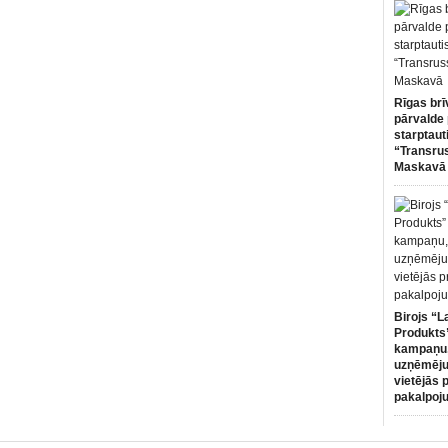
Rīgas brī
pārvalde 
starptaut
“Transru
Maskavā
Birojs “L
Produkts”
kampaņu,
uzņēmēju
vietējās 
pakalpoj