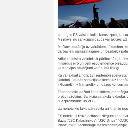
pieaug to ES valstu skaits, kuras izprot, ka s
Meškovs, no sankcijām daudz vairāk cieš ES v
Meškovs norādīja uz vairākiem trūkumiem, ko s
darbavietu samazināšanos un bezdarba palie
Ārlietu ministra vietnieks ir pārliecināts, ka 
miljardus eiro un tiem esot tendence pieaugt
ka Krievijas zaudējumi varētu būt līdzīgi.
Kā vairākkārt ziņots, 12. septembrī spēkā stāj
Ukrainā. Jaunās sankcijas attiecās uz finanšu 
«Rosņeftj», «Transņeftj» un gāzes koncern
Tāpat noteikti dažādi finansiāliem ierobežoju
preču ražotājus. Sankciju sarakstā iekļautas 
”Gazprombank” un VEB.
Uz nenoteiktu laiku pārtraukta arī finanšu ie
ES noteikusi tirdzniecības aizliegumu ar d
Bazalt”JSC Kalashnikov”, “JSC Sirius”, “OJ
Plant”, “NPK Technologii Maschinostrojenija