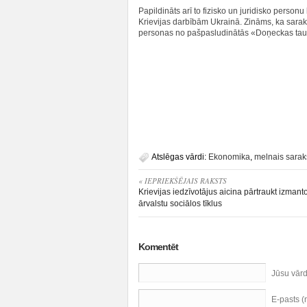
Papildināts arī to fizisko un juridisko person
Krievijas darbībām Ukrainā. Zināms, ka sarak
personas no pašpasludinātās «Doņeckas taut
Atslēgas vārdi:
Ekonomika
,
melnais sarak
« IEPRIEKŠĒJAIS RAKSTS
Krievijas iedzīvotājus aicina pārtraukt izmanto
ārvalstu sociālos tīklus
Komentēt
Jūsu vār
E-pasts 