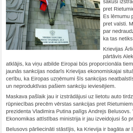
sākusi izstr
pret Rietumi
Es lēmumu p
pret valsti.
par nedraudz
ka tas netiks
Krievijas Ārl
pārtāvis Ale
atklājis, ka viņu atbilde Eiropai būs proporcionāla ti
jaunās sankcijas nodarīs Krievijas ekonomiskajai situ
cerību, ka Eiropas uzņēmumi šīs sankcijas neatbalstīs,
un neproduktīvas pašiem sankciju ieviesējiem.
Maskava pašlaik jau ir izstrādājusi uz lietotu auto tir
rūpniecības precēm vērstas sankcijas pret Rietumiem,
prezidenta Vladimira Putina palīgs Andrejs Belusovs. 
Ekonomikas attīstības ministrija ir jau izveidojusi šo 
Belusovs pārliecināti stāstījis, ka Krievija ir bagāta a