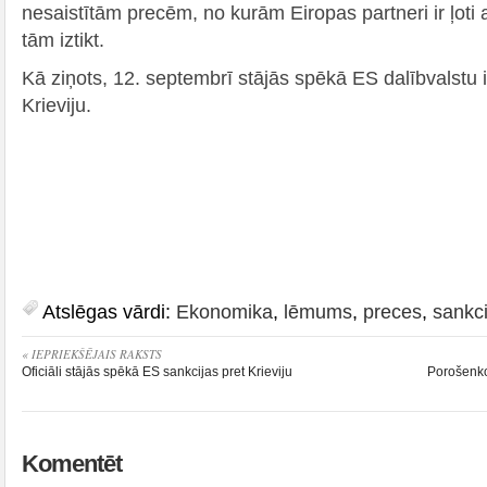
nesaistītām precēm, no kurām Eiropas partneri ir ļoti 
tām iztikt.
Kā ziņots, 12. septembrī stājās spēkā ES dalībvalstu i
Krieviju.
Atslēgas vārdi:
Ekonomika
,
lēmums
,
preces
,
sankci
« IEPRIEKŠĒJAIS RAKSTS
Oficiāli stājās spēkā ES sankcijas pret Krieviju
Porošenko
Komentēt