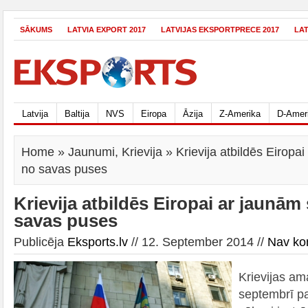
SĀKUMS
LATVIA EXPORT 2017
LATVIJAS EKSPORTPRECE 2017
LA
Latvija
Baltija
NVS
Eiropa
Āzija
Z-Amerika
D-Amer
Home
»
Jaunumi
,
Krievija
» Krievija atbildēs Eiropa
no savas puses
Krievija atbildēs Eiropai ar jaunā
savas puses
Publicēja
Eksports.lv
// 12. September 2014 //
Nav ko
Krievijas am
septembrī paz