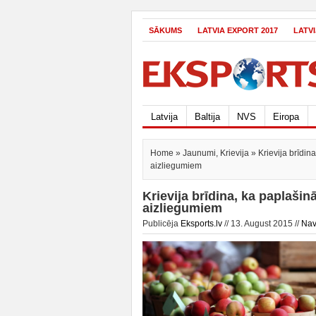
SĀKUMS
LATVIA EXPORT 2017
LATV
Latvija
Baltija
NVS
Eiropa
Home
»
Jaunumi
,
Krievija
» Krievija brīdin
aizliegumiem
Krievija brīdina, ka paplaši
aizliegumiem
Publicēja
Eksports.lv
// 13. August 2015 //
Nav