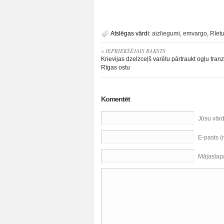
Atslēgas vārdi:
aizliegumi
,
emvargo
,
RIet
« IEPRIEKŠĒJAIS RAKSTS
Krievijas dzelzceļš varētu pārtraukt ogļu tranz
Rīgas ostu
Komentēt
Jūsu vār
E-pasts 
Mājaslap