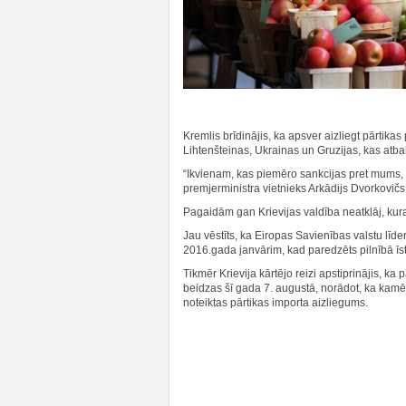
Kremlis brīdinājis, ka apsver aizliegt pārtika
Lihtenšteinas, Ukrainas un Gruzijas, kas atbal
“Ikvienam, kas piemēro sankcijas pret mums, nā
premjerministra vietnieks Arkādijs Dvorkovičs
Pagaidām gan Krievijas valdība neatklāj, kur
Jau vēstīts, ka Eiropas Savienības valstu līde
2016.gada janvārim, kad paredzēts pilnībā ī
Tikmēr Krievija kārtējo reizi apstiprinājis, k
beidzas šī gada 7. augustā, norādot, ka kamēr
noteiktas pārtikas importa aizliegums.