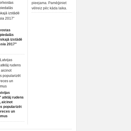
pieejama. Pamēģiniet
vēlreiz pēc kāda laika.
vostas
piedalās
iskajā izstādē
ssia 2017”
atvijas
 atklāj rudens
 aicinot
s popularizēt
preces un
umus