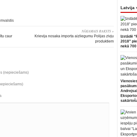
Latvija 
umvalstis
NĀKAMAIS RAKSTS »
ītu caur
Krievija nosaka importa aizliegumu Polijas zivju
Izstādē “
produktiem
2018” pie
nekā 700 
ds (nepieciešams)
Vienosies
(nepieciešams)
pasākum
Andrejsa
a
Eksportos
sakārtoš