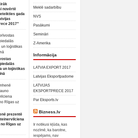
irāk
Meklē sadarbību
 novērtē
ieteikties gada
NVS
atvijas
rece 2017”
Pasākumi
Semināri
Z-Amerika
Informācija
vostas
piedalās
LATVIA EXPORT 2017
a un loģistikas
īnā
Latvijas Eksportpadome
LATVIJAS
EKSPORTPRECE 2017
Par Eksports.lv
Bizness.lv
enē prezentē
teinervilciena
 no Rīgas uz
Ir notikusi kļūda, kas
nozīmē, ka barotne,
iespējams, nav