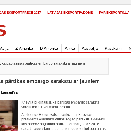
IJAS EKSPORTPRECE 2017
LATVIJAS EKSPORTPADOME
PAR EKSPORTS.LV
Āzija
Z-Amerika
D-Amerika
Āfrika
Austrālija
Pasākumi
M
a, ka paplašinās pārtikas embargo sarakstu ar jauniem
nās pārtikas embargo sarakstu ar jauniem
 komentāru
Krievija brīdinājusi, ka pārtikas embargo sarakstā
varētu iekļaut vēl vairāk produktu.
Atbildot uz Rietumvalstu sankcijām, Krievijas
prezidents Vladimirs Putins šogad parakstījis dekrētu,
kas paredz pagarināt pārtikas embargo līdz 2016.
gada 5. augustam, tādējādi ierobežojot liellopu gaļas,