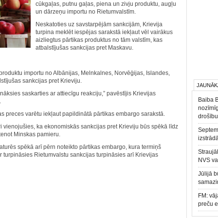
cūkgaļas, putnu gaļas, piena un zivju produktu, augļu
un dārzeņu importu no Rietumvalstīm.
Neskatoties uz savstarpējām sankcijām, Krievija
turpina meklēt iespējas sarakstā iekļaut vēl vairākus
aizliegtus pārtikas produktus no tām valstīm, kas
atbalstījušas sankcijas pret Maskavu.
s produktu importu no Albānijas, Melnkalnes, Norvēģijas, Islandes,
stījušas sankcijas pret Krieviju.
JAUNĀK
ksies saskarties ar attiecīgu reakciju,” pavēstījis Krievijas
Baiba 
.
nozīmīg
as preces varētu iekļaut papildinātā pārtikas embargo sarakstā.
drošību
ri vienojušies, ka ekonomiskās sankcijas pret Krieviju būs spēkā līdz
Septemb
stenot Minskas pamieru.
izstrād
a paturēs spēkā arī pērn noteikto pārtikas embargo, kura termiņš
Straujā
 turpināsies Rietumvalstu sankcijas turpināsies arī Krievijas
NVS va
Jūlijā 
samazin
FM: vāj
preču 