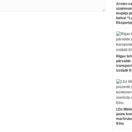
Arvien va
uzņēmumi
iespēju p
balvai “L
Eksportp
Rīgas brī
pārvalde 
transport
izstādē Ķ
LDz Minh
jauno kon
maršrutu
Ķīnu