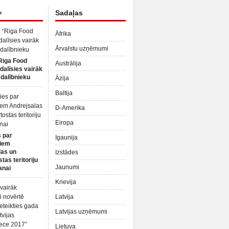
»
Sadaļas
Āfrika
Ārvalstu uzņēmumi
Riga Food
Austrālija
dalīsies vairāk
dalībnieku
Āzija
Baltija
D-Amerika
Eiropa
 par
Igaunija
iem
las un
Izstādes
tas teritoriju
Jaunumi
anai
Krievija
Latvija
Latvijas uzņēmumi
Lietuva