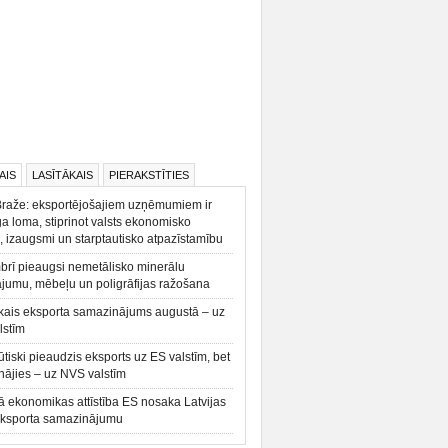
AIS
LASĪTĀKAIS
PIERAKSTĪTIES
Braže: eksportējošajiem uzņēmumiem ir
a loma, stiprinot valsts ekonomisko
, izaugsmi un starptautisko atpazīstamību
rī pieaugsi nemetālisko minerālu
ājumu, mēbeļu un poligrāfijas ražošana
kais eksporta samazinājums augustā – uz
lstīm
būtiski pieaudzis eksports uz ES valstīm, bet
ājies – uz NVS valstīm
ā ekonomikas attīstība ES nosaka Latvijas
eksporta samazinājumu