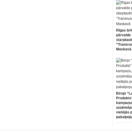
Rīgas brī
pārvalde 
starptaut
“Transru
Maskavā
Birojs “L
Produkts”
kampaņu,
uzņēmēju
vietējās 
pakalpoj