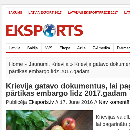
SĀKUMS
LATVIA EXPORT 2017
LATVIJAS EKSPORTPRECE 2017
LA
Latvija
Baltija
NVS
Eiropa
Āzija
Z-Amerika
D-Amer
Home
»
Jaunumi
,
Krievija
» Krievija gatavo dokumen
pārtikas embargo līdz 2017.gadam
Krievija gatavo dokumentus, lai pa
pārtikas embargo līdz 2017.gadam
Publicēja
Eksports.lv
// 17. June 2016 //
Nav komentā
Krievijas vald
lai pagarinātu