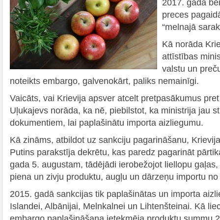
2017. gada bei
preces pagaidā
“melnajā sarak
Kā norāda Kri
attīstības mini
valstu un preč
noteikts embargo, galvenokārt, paliks nemainīgi.
Vaicāts, vai Krievija apsver atcelt pretpasākumus pre
Uļukajevs norāda, ka nē, piebilstot, ka ministrija jau s
dokumentiem, lai paplašinātu importa aizliegumu.
Kā zināms, atbildot uz sankciju pagarināšanu, Krievij
Putins parakstīja dekrētu, kas paredz pagarināt pārti
gada 5. augustam, tādējādi ierobežojot liellopu gaļas,
piena un zivju produktu, augļu un dārzeņu importu no
2015. gadā sankcijas tik paplašinātas un importa aizl
Islandei, Albānijai, Melnkalnei un Lihtenšteinai. Kā lie
embargo paplašināšana ietekmēja produktu summu 24