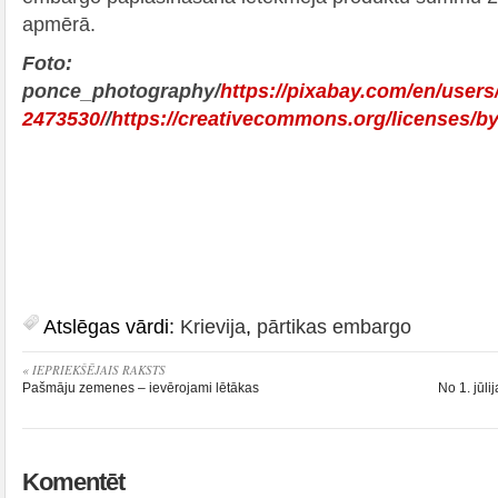
apmērā.
Foto:
ponce_photography/
https://pixabay.com/en/user
2473530/
/
https://creativecommons.org/licenses/by
Atslēgas vārdi:
Krievija
,
pārtikas embargo
« IEPRIEKŠĒJAIS RAKSTS
Pašmāju zemenes – ievērojami lētākas
No 1. jūl
Komentēt