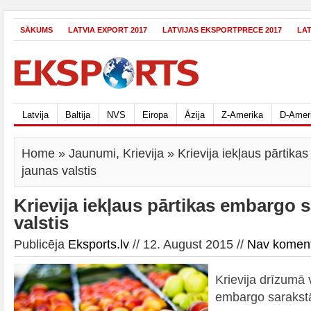
SĀKUMS
LATVIA EXPORT 2017
LATVIJAS EKSPORTPRECE 2017
LA
Latvija
Baltija
NVS
Eiropa
Āzija
Z-Amerika
D-Amer
Home
»
Jaunumi
,
Krievija
» Krievija iekļaus pārtika
jaunas valstis
Krievija iekļaus pārtikas embargo 
valstis
Publicēja
Eksports.lv
// 12. August 2015 //
Nav komen
Krievija drīzumā 
embargo sarakstā