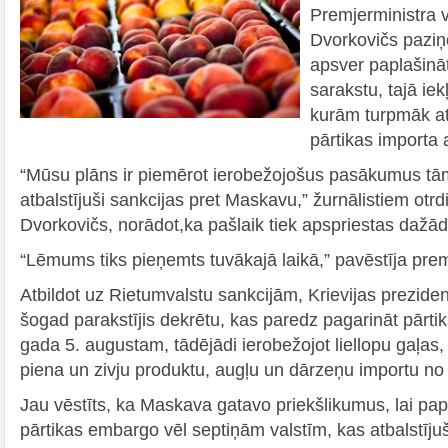
Premjerministra v
Dvorkovičs paziņo
apsver paplašinā
sarakstu, tajā iek
kurām turpmāk a
pārtikas importa 
“Mūsu plāns ir piemērot ierobežojošus pasākumus tām
atbalstījuši sankcijas pret Maskavu,” žurnālistiem otrd
Dvorkovičs, norādot,ka pašlaik tiek apspriestas dažā
“Lēmums tiks pieņemts tuvākajā laikā,” pavēstīja prem
Atbildot uz Rietumvalstu sankcijām, Krievijas preziden
šogad parakstījis dekrētu, kas paredz pagarināt pārti
gada 5. augustam, tādējādi ierobežojot liellopu gaļas,
piena un zivju produktu, augļu un dārzeņu importu no
Jau vēstīts, ka Maskava gatavo priekšlikumus, lai pap
pārtikas embargo vēl septiņām valstīm, kas atbalstīj