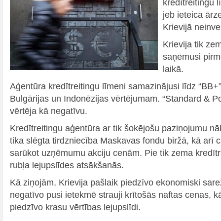
kredītreitingu 
jeb ieteica ār
Krievijā neinve
Krievija tik zem
saņēmusi pirmo
laikā.
Aģentūra kredītreitingu līmeni samazinājusi līdz “BB+”
Bulgārijas un Indonēzijas vērtējumam. “Standard & Poo
vērtēja kā negatīvu.
Kredītreitingu aģentūra ar tik šokējošu paziņojumu nā
tika slēgta tirdzniecība Maskavas fondu biržā, kā arī cit
sarūkot uzņēmumu akciju cenām. Pie tik zema kredītr
rubļa lejupslīdes atsākšanās.
Kā ziņojām, Krievija pašlaik piedzīvo ekonomiski sarež
negatīvo pusi ietekmē strauji krītošās naftas cenas, kā
piedzīvo krasu vērtības lejupslīdi.