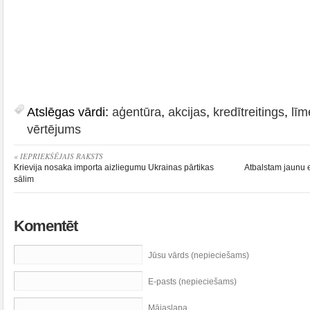
Atslēgas vārdi:
aģentūra
,
akcijas
,
kredītreitings
,
līm
vērtējums
« IEPRIEKŠĒJAIS RAKSTS
Krievija nosaka importa aizliegumu Ukrainas pārtikas
Atbalstam jaunu e
sālim
Komentēt
Jūsu vārds (nepieciešams)
E-pasts (nepieciešams)
Mājaslapa