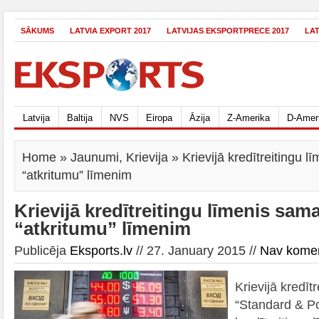
SĀKUMS
LATVIA EXPORT 2017
LATVIJAS EKSPORTPRECE 2017
LA
Latvija
Baltija
NVS
Eiropa
Āzija
Z-Amerika
D-Amer
Home
»
Jaunumi
,
Krievija
» Krievijā kredītreitingu l
“atkritumu” līmenim
Krievijā kredītreitingu līmenis sama
“atkritumu” līmenim
Publicēja
Eksports.lv
// 27. January 2015 //
Nav kome
Krievijā kredīt
“Standard & Po