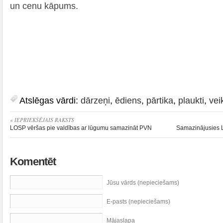
un cenu kāpums.
Atslēgas vārdi:
dārzeņi
,
ēdiens
,
pārtika
,
plaukti
,
vei
« IEPRIEKŠĒJAIS RAKSTS
LOSP vēršas pie valdības ar lūgumu samazināt PVN
Samazinājusies La
Komentēt
Jūsu vārds (nepieciešams)
E-pasts (nepieciešams)
Mājaslapa