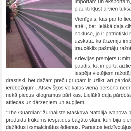
importam un eksportam,
plaukti kļūst arvien tukšā
Vienīgais, kas par to liec
attēli, bet lielākā daļa c
noklusē, jo ir patriotiski
uzskata, ka ārzemju imp
traucēklis pašmāju ražo
Krievijas premjers Dmit
paudis, ka importa aizli
iespēja vietējiem ražotāj
drastiski, bet dažām preču grupām ir uzlikti arī pārd
ierobežojumi. Atsevišķos veikalos viena persona nedrī
nekā piecus kilogramus pārtikas. Lielākā daļa pārdo
attiecas uz dārzeņiem un augļiem.
“The Guardian” žurnāliste Maskavā Natālija Ivanova 
produktu trūkums iespaidos bagāto slāni, kuri bija pie
dažādus izsmalcinātus ēdienus. Parastos iedzīvotājus 