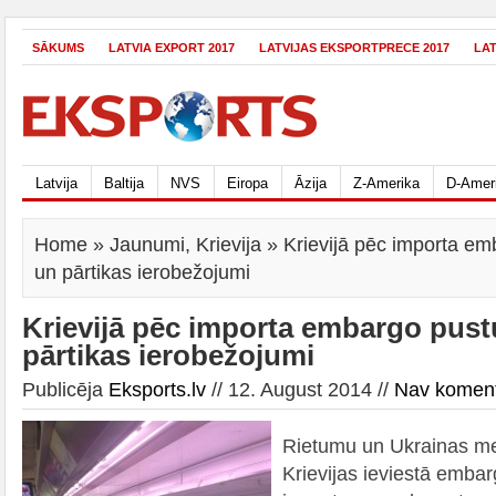
SĀKUMS
LATVIA EXPORT 2017
LATVIJAS EKSPORTPRECE 2017
LA
Latvija
Baltija
NVS
Eiropa
Āzija
Z-Amerika
D-Amer
Home
»
Jaunumi
,
Krievija
» Krievijā pēc importa emb
un pārtikas ierobežojumi
Krievijā pēc importa embargo pustu
pārtikas ierobežojumi
Publicēja
Eksports.lv
// 12. August 2014 //
Nav komen
Rietumu un Ukrainas med
Krievijas ieviestā emba