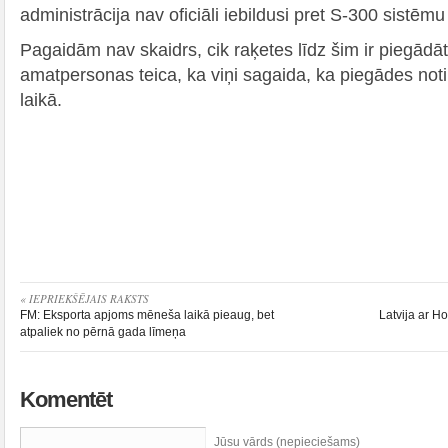
administrācija nav oficiāli iebildusi pret S-300 sistē
Pagaidām nav skaidrs, cik raķetes līdz šim ir piegādāt
amatpersonas teica, ka viņi sagaida, ka piegādes not
laikā.
« IEPRIEKŠĒJAIS RAKSTS
FM: Eksporta apjoms mēneša laikā pieaug, bet
Latvija ar H
atpaliek no pērnā gada līmeņa
Komentēt
Jūsu vārds (nepieciešams)