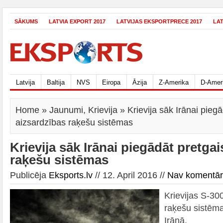
SĀKUMS
LATVIA EXPORT 2017
LATVIJAS EKSPORTPRECE 2017
LA
Latvija
Baltija
NVS
Eiropa
Āzija
Z-Amerika
D-Amer
Home
»
Jaunumi
,
Krievija
» Krievija sāk Irānai pieg
aizsardzības raķešu sistēmas
Krievija sāk Irānai piegādāt pretga
raķešu sistēmas
Publicēja
Eksports.lv
// 12. April 2016 //
Nav komentā
Krievijas S-30
raķešu sistēma 
Irānā.