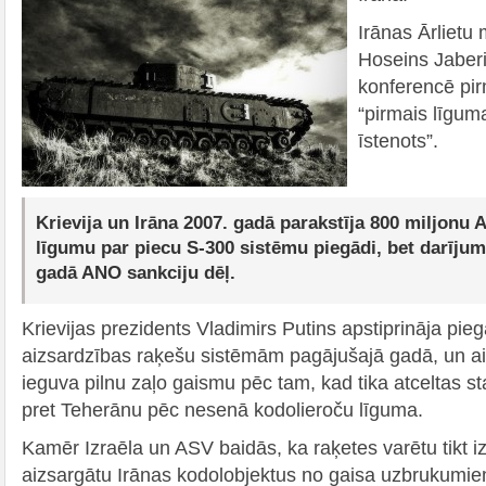
Irānas Ārlietu 
Hoseins Jaberi
konferencē pir
“pirmais līgum
īstenots”.
Krievija un Irāna 2007. gadā parakstīja 800 miljonu 
līgumu par piecu S-300 sistēmu piegādi, bet darījums
gadā ANO sankciju dēļ.
Krievijas prezidents Vladimirs Putins apstiprināja pieg
aizsardzības raķešu sistēmām pagājušajā gadā, un ai
ieguva pilnu zaļo gaismu pēc tam, kad tika atceltas st
pret Teherānu pēc nesenā kodolieroču līguma.
Kamēr Izraēla un ASV baidās, ka raķetes varētu tikt iz
aizsargātu Irānas kodolobjektus no gaisa uzbrukum