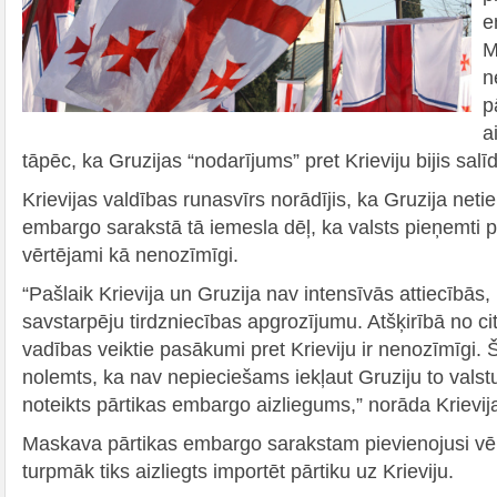
e
M
n
p
a
tāpēc, ka Gruzijas “nodarījums” pret Krieviju bijis sal
Krievijas valdības runasvīrs norādījis, ka Gruzija netie
embargo sarakstā tā iemesla dēļ, ka valsts pieņemti p
vērtējami kā nenozīmīgi.
“Pašlaik Krievija un Gruzija nav intensīvās attiecībās, 
savstarpēju tirdzniecības apgrozījumu. Atšķirībā no ci
vadības veiktie pasākumi pret Krieviju ir nenozīmīgi. 
nolemts, ka nav nepieciešams iekļaut Gruziju to valst
noteikts pārtikas embargo aizliegums,” norāda Krievi
Maskava pārtikas embargo sarakstam pievienojusi vēl
turpmāk tiks aizliegts importēt pārtiku uz Krieviju.