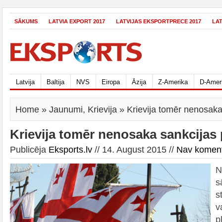
SĀKUMS
LATVIA EXPORT 2017
LATVIJAS EKSPORTPRECE 2017
LA
Latvija
Baltija
NVS
Eiropa
Āzija
Z-Amerika
D-Amer
Home
»
Jaunumi
,
Krievija
» Krievija tomēr nenosaka 
Krievija tomēr nenosaka sankcijas 
Publicēja
Eksports.lv
// 14. August 2015 //
Nav komen
N
s
s
v
p