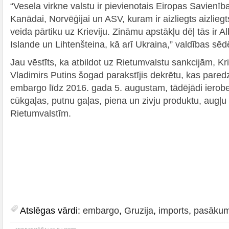
“Vesela virkne valstu ir pievienotais Eiropas Savienībai
Kanādai, Norvēģijai un ASV, kuram ir aizliegts aizlieg
veida pārtiku uz Krieviju. Zināmu apstākļu dēļ tās ir A
Islande un Lihtenšteina, kā arī Ukraina,” valdības s
Jau vēstīts, ka atbildot uz Rietumvalstu sankcijām, Kr
Vladimirs Putins šogad parakstījis dekrētu, kas pared
embargo līdz 2016. gada 5. augustam, tādējādi ierobež
cūkgaļas, putnu gaļas, piena un zivju produktu, augļ
Rietumvalstīm.
Atslēgas vārdi:
embargo
,
Gruzija
,
imports
,
pasākum