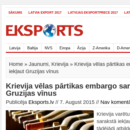
SĀKUMS
LATVIA EXPORT 2017
LATVIJAS EKSPORTPRECE 2017
LA
Latvija
Baltija
NVS
Eiropa
Āzija
Z-Amerika
D-Amer
Home
»
Jaunumi
,
Krievija
» Krievija vēlas pārtikas
iekļaut Gruzijas vīnus
Krievija vēlas pārtikas embargo sar
Gruzijas vīnus
Publicēja
Eksports.lv
// 7. August 2015 //
Nav koment
Krievija varēt
sarakstā iekļa
tādējādi atbild