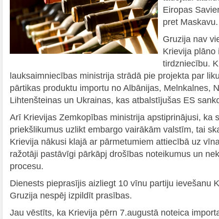
Eiropas Savie
pret Maskavu.
Gruzija nav vi
Krievija plāno
tirdzniecību. K
lauksaimniecības ministrija strādā pie projekta par lik
pārtikas produktu importu no Albānijas, Melnkalnes, N
Lihtenšteinas un Ukrainas, kas atbalstījušas ES sankc
Arī Krievijas Zemkopības ministrija apstiprinājusi, ka 
priekšlikumus uzlikt embargo vairākām valstīm, tai skai
Krievija nākusi klajā ar pārmetumiem attiecībā uz vīn
ražotāji pastāvīgi pārkāpj drošības noteikumus un ne
procesu.
Dienests pieprasījis aizliegt 10 vīnu partiju ievešanu K
Gruzija nespēj izpildīt prasības.
Jau vēstīts, ka Krievija pērn 7.augustā noteica importa