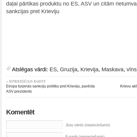
daļai pārtikas produktu no ES, ASV un citām rietumval
sankcijas pret Krieviju
Atslēgas vārdi:
ES
,
Gruzija
,
Krievija
,
Maskava
,
vīns
« IEPRIEKŠĒJAIS RAKSTS
Eiropa turpinās sankciju politiku pret Krieviju, pavēsta
Krievu akt
ASV prezidents
Komentēt
Jūsu vārds (nepieciešams)
E-pasts (nepieciešams)