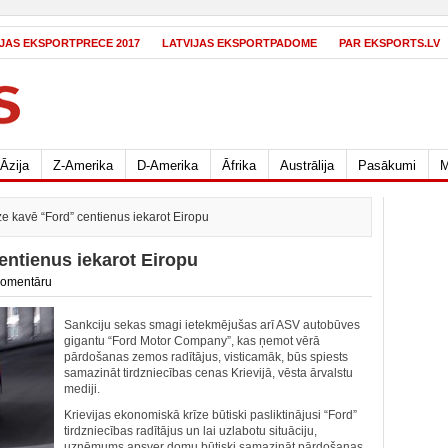
IJAS EKSPORTPRECE 2017
LATVIJAS EKSPORTPADOME
PAR EKSPORTS.LV
Āzija
Z-Amerika
D-Amerika
Āfrika
Austrālija
Pasākumi
M
īze kavē “Ford” centienus iekarot Eiropu
centienus iekarot Eiropu
komentāru
Sankciju sekas smagi ietekmējušas arī ASV autobūves
gigantu “Ford Motor Company”, kas ņemot vērā
pārdošanas zemos radītājus, visticamāk, būs spiests
samazināt tirdzniecības cenas Krievijā, vēsta ārvalstu
mediji.
Krievijas ekonomiskā krīze būtiski pasliktinājusi “Ford”
tirdzniecības radītājus un lai uzlabotu situāciju,
uzņēmums apsver domu būtiski samazināt pārdošanas