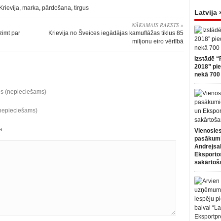
Krievija
,
marka
,
pārdošana
,
tirgus
Latvija 
NĀKAMAIS RAKSTS »
zimt par
Krievija no Šveices iegādājas kamuflāžas tīklus 85
miljonu eiro vērtībā
Izstādē “
2018” pie
nekā 700 
ds (nepieciešams)
(nepieciešams)
a
Vienosies
pasākum
Andrejsa
Eksportos
sakārtoš