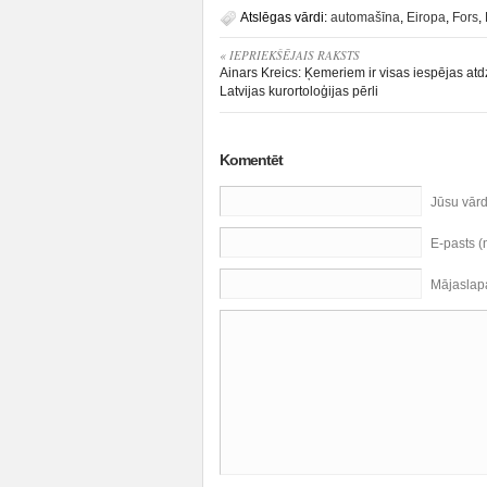
Atslēgas vārdi:
automašīna
,
Eiropa
,
Fors
,
« IEPRIEKŠĒJAIS RAKSTS
Ainars Kreics: Ķemeriem ir visas iespējas atd
Latvijas kurortoloģijas pērli
Komentēt
Jūsu vār
E-pasts 
Mājaslap