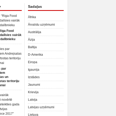
»
Sadaļas
Āfrika
Ārvalstu uzņēmumi
Riga Food
Austrālija
dalīsies vairāk
dalībnieku
Āzija
Baltija
D-Amerika
Eiropa
 par
Igaunija
iem
las un
Izstādes
tas teritoriju
Jaunumi
anai
Krievija
Latvija
Latvijas uzņēmumi
Lietuva