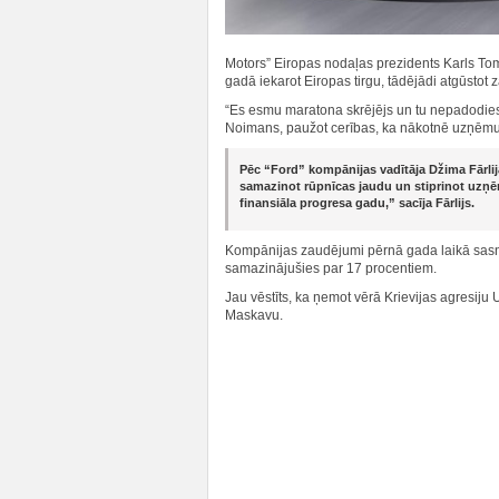
Motors” Eiropas nodaļas prezidents Karls T
gadā iekarot Eiropas tirgu, tādējādi atgūstot 
“Es esmu maratona skrējējs un tu nepadodies sa
Noimans, paužot cerības, ka nākotnē uzņēm
Pēc “Ford” kompānijas vadītāja Džima Fārlij
samazinot rūpnīcas jaudu un stiprinot uzņ
finansiāla progresa gadu,” sacīja Fārlijs.
Kompānijas zaudējumi pērnā gada laikā sasni
samazinājušies par 17 procentiem.
Jau vēstīts, ka ņemot vērā Krievijas agresiju 
Maskavu.