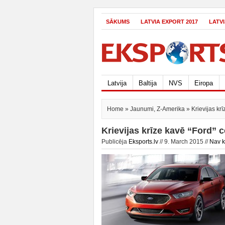
SĀKUMS
LATVIA EXPORT 2017
LATV
Latvija
Baltija
NVS
Eiropa
Home
»
Jaunumi
,
Z-Amerika
» Krievijas kr
Krievijas krīze kavē “Ford” 
Publicēja
Eksports.lv
// 9. March 2015 //
Nav 