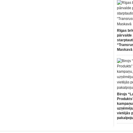
Rīgas brī
pārvalde 
starptaut
“Transru
Maskavā
Birojs “L
Produkts”
kampaņu,
uzņēmēju
vietējās 
pakalpoj