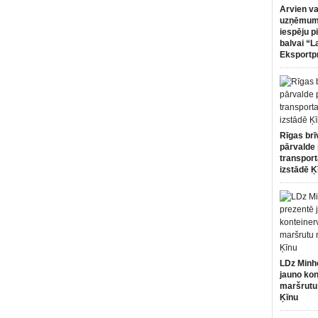
Arvien va
uzņēmumi
iespēju p
balvai “L
Eksportp
Rīgas brī
pārvalde 
transport
izstādē Ķ
LDz Minh
jauno kon
maršrutu
Ķīnu