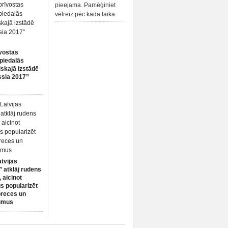
pieejama. Pamēģiniet
vēlreiz pēc kāda laika.
vostas
piedalās
iskajā izstādē
ssia 2017”
atvijas
 atklāj rudens
 aicinot
s popularizēt
preces un
umus