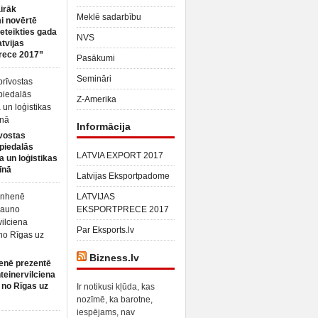
irāk
Meklē sadarbību
 novērtē
ieteikties gada
NVS
atvijas
rece 2017”
Pasākumi
Semināri
Z-Amerika
Informācija
vostas
piedalās
LATVIA EXPORT 2017
a un loģistikas
īnā
Latvijas Eksportpadome
LATVIJAS
EKSPORTPRECE 2017
Par Eksports.lv
Bizness.lv
enē prezentē
teinervilciena
 no Rīgas uz
Ir notikusi kļūda, kas
nozīmē, ka barotne,
iespējams, nav