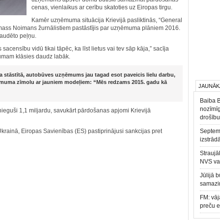
cenas, vienlaikus ar cerību skatoties uz Eiropas tirgu.
Kamēr uzņēmuma situācija Krievijā pasliktinās, “General
omass Noimans žurnālistiem pastāstījis par uzņēmuma plāniem 2016.
zaudēto peļņu.
censību vidū tikai tāpēc, ka līst lietus vai tev sāp kāja,” sacīja
umam klāsies daudz labāk.
a stāstītā, autobūves uzņēmums jau tagad esot paveicis lielu darbu,
ēmuma zīmolu ar jauniem modeļiem: “Mēs redzams 2015. gadu kā
JAUNĀK
Baiba 
nozīmīg
eguši 1,1 miljardu, savukārt pārdošanas apjomi Krievijā
drošību
Ukrainā, Eiropas Savienības (ES) pastiprinājusi sankcijas pret
Septemb
izstrād
Straujā
NVS va
Jūlijā 
samazin
FM: vāj
preču 