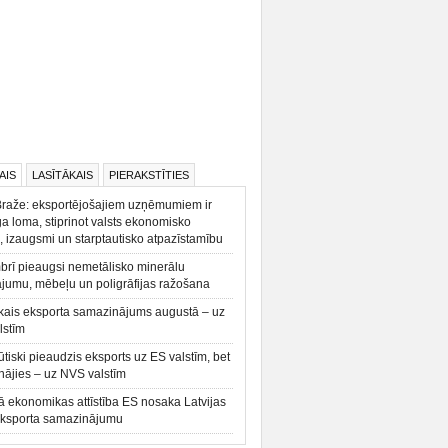
AIS
LASĪTĀKAIS
PIERAKSTĪTIES
Braže: eksportējošajiem uzņēmumiem ir
a loma, stiprinot valsts ekonomisko
, izaugsmi un starptautisko atpazīstamību
rī pieaugsi nemetālisko minerālu
ājumu, mēbeļu un poligrāfijas ražošana
kais eksporta samazinājums augustā – uz
lstīm
būtiski pieaudzis eksports uz ES valstīm, bet
ājies – uz NVS valstīm
ā ekonomikas attīstība ES nosaka Latvijas
eksporta samazinājumu