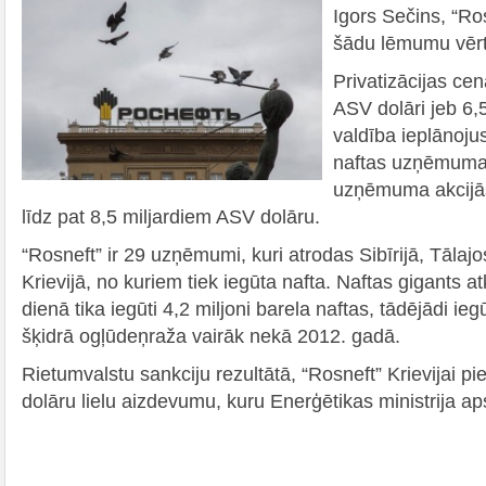
Igors Sečins, “Ros
šādu lēmumu vērtē
Privatizācijas cen
ASV dolāri jeb 6,
valdība ieplānojus
naftas uzņēmuma 
uzņēmuma akcijās 
līdz pat 8,5 miljardiem ASV dolāru.
“Rosneft” ir 29 uzņēmumi, kuri atrodas Sibīrijā, Tālaj
Krievijā, no kuriem tiek iegūta nafta. Naftas gigants a
dienā tika iegūti 4,2 miljoni barela naftas, tādējādi i
šķidrā ogļūdeņraža vairāk nekā 2012. gadā.
Rietumvalstu sankciju rezultātā, “Rosneft” Krievijai p
dolāru lielu aizdevumu, kuru Enerģētikas ministrija aps