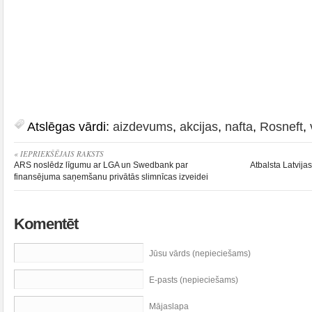
Atslēgas vārdi:
aizdevums
,
akcijas
,
nafta
,
Rosneft
,
« IEPRIEKŠĒJAIS RAKSTS
ARS noslēdz līgumu ar LGA un Swedbank par
Atbalsta Latvij
finansējuma saņemšanu privātās slimnīcas izveidei
Komentēt
Jūsu vārds (nepieciešams)
E-pasts (nepieciešams)
Mājaslapa