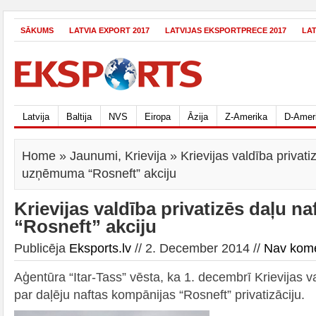
SĀKUMS
LATVIA EXPORT 2017
LATVIJAS EKSPORTPRECE 2017
LA
Latvija
Baltija
NVS
Eiropa
Āzija
Z-Amerika
D-Amer
Home
»
Jaunumi
,
Krievija
» Krievijas valdība privati
uzņēmuma “Rosneft” akciju
Krievijas valdība privatizēs daļu 
“Rosneft” akciju
Publicēja
Eksports.lv
// 2. December 2014 //
Nav kom
Aģentūra “Itar-Tass” vēsta, ka 1. decembrī Krievijas
par daļēju naftas kompānijas “Rosneft” privatizāciju.