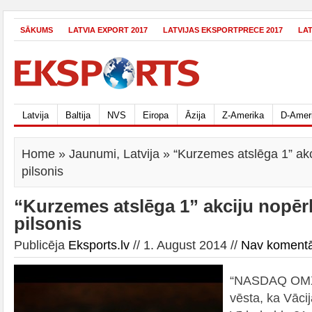
SĀKUMS
LATVIA EXPORT 2017
LATVIJAS EKSPORTPRECE 2017
LA
Latvija
Baltija
NVS
Eiropa
Āzija
Z-Amerika
D-Amer
Home
»
Jaunumi
,
Latvija
» “Kurzemes atslēga 1” akc
pilsonis
“Kurzemes atslēga 1” akciju nopēr
pilsonis
Publicēja
Eksports.lv
// 1. August 2014 //
Nav koment
“NASDAQ OMX
vēsta, ka Vācij