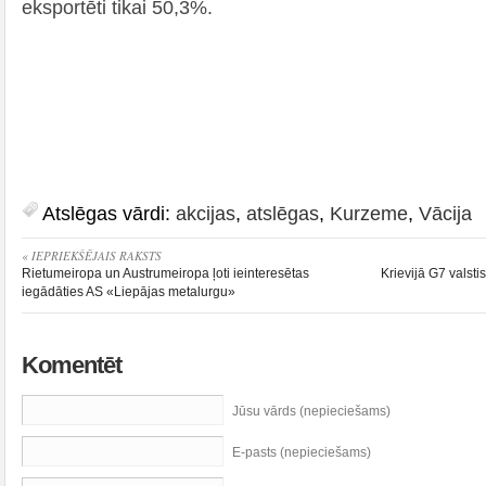
eksportēti tikai 50,3%.
Atslēgas vārdi:
akcijas
,
atslēgas
,
Kurzeme
,
Vācija
« IEPRIEKŠĒJAIS RAKSTS
Rietumeiropa un Austrumeiropa ļoti ieinteresētas
Krievijā G7 valst
iegādāties AS «Liepājas metalurgu»
Komentēt
Jūsu vārds (nepieciešams)
E-pasts (nepieciešams)