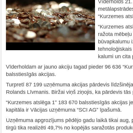
Vīderholds 21.
metālapstrād
“Kurzemes atsl
“Kurzemes ats
ražota mēbeļu 
būvapkalumu i
tehnoloģiskais
kalumi un cita 
Vīderholdam ar jauno akciju tagad pieder 96 636 “Ku
balsstiesīgās akcijas.
Turpretī 87 199 uzņēmuma akcijas pārdevis līdzšinēja
Rolands Līvmanis. Biržai viņš ziņojis, ka pārdevis tās
“Kurzemes atslēga 1” 183 670 balsstiesīgās akcijas j
kapitāla ir Vācijas uzņēmuma “SCI AG” īpašumā.
Uzņēmuma apgrozījums pēdējo
gadu laikā tikai aug,
tirgū tika realizēti 49,7% no kopējās saražotās produk