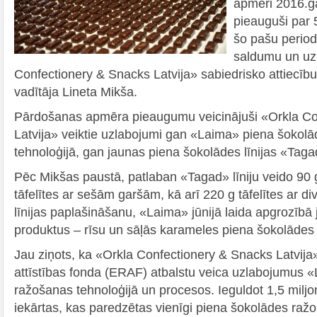
apmēri 2016.g
pieauguši par 
šo pašu period
saldumu un uz
Confectionery & Snacks Latvija» sabiedrisko attiecīb
vadītāja Lineta Mikša.
Pārdošanas apmēra pieaugumu veicinājuši «Orkla Co
Latvija» veiktie uzlabojumi gan «Laima» piena šokol
tehnoloģijā, gan jaunas piena šokolādes līnijas «Taga
Pēc Mikšas paustā, patlaban «Tagad» līniju veido 90
tāfelītes ar sešām garšām, kā arī 220 g tāfelītes ar d
līnijas paplašināšanu, «Laima» jūnijā laida apgrozīb
produktus – rīsu un sāļās karameles piena šokolāde
Jau ziņots, ka «Orkla Confectionery & Snacks Latvija
attīstības fonda (ERAF) atbalstu veica uzlabojumus 
ražošanas tehnoloģijā un procesos. Ieguldot 1,5 miljon
iekārtas, kas paredzētas vienīgi piena šokolādes ražo