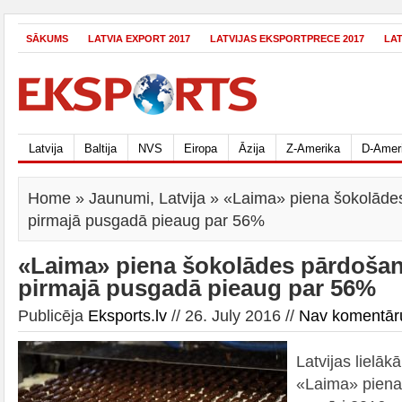
SĀKUMS
LATVIA EXPORT 2017
LATVIJAS EKSPORTPRECE 2017
LA
Latvija
Baltija
NVS
Eiropa
Āzija
Z-Amerika
D-Amer
Home
»
Jaunumi
,
Latvija
» «Laima» piena šokolāde
pirmajā pusgadā pieaug par 56%
«Laima» piena šokolādes pārdoša
pirmajā pusgadā pieaug par 56%
Publicēja
Eksports.lv
// 26. July 2016 //
Nav komentār
Latvijas lielāk
«Laima» piena