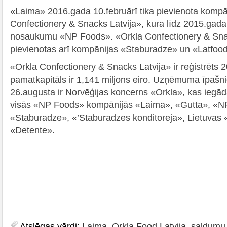
«Laima» 2016.gada 10.februārī tika pievienota kompā
Confectionery & Snacks Latvija», kura līdz 2015.gada
nosaukumu «NP Foods». «Orkla Confectionery & Sna
pievienotas arī kompānijas «Staburadze» un «Latfoo
«Orkla Confectionery & Snacks Latvija» ir reģistrēts 
pamatkapitāls ir 1,141 miljons eiro. Uzņēmuma īpaš
26.augusta ir Norvēģijas koncerns «Orkla», kas iegā
visās «NP Foods» kompānijās «Laima», «Gutta», «N
«Staburadze», «’Staburadzes konditoreja», Lietuvas 
«Detente».
Atslēgas vārdi:
Laima
,
Orkla Food Latvija
,
saldumu 