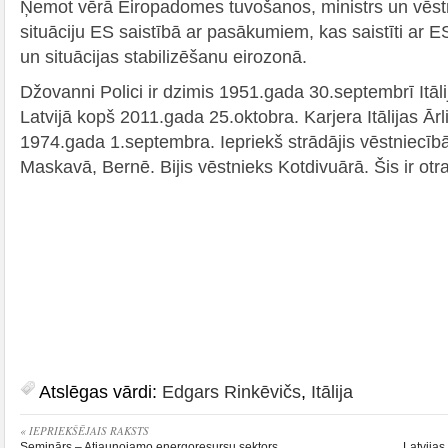
Ņemot vērā Eiropadomes tuvošanos, ministrs un vēstn
situāciju ES saistībā ar pasākumiem, kas saistīti ar
un situācijas stabilizēšanu eirozonā.
Džovanni Polici ir dzimis 1951.gada 30.septembrī Itālij
Latvijā kopš 2011.gada 25.oktobra. Karjera Itālijas Ārli
1974.gada 1.septembra. Iepriekš strādājis vēstniecī
Maskavā, Bernē. Bijis vēstnieks Kotdivuārā. Šis ir otr
Atslēgas vārdi:
Edgars Rinkēvičs
,
Itālija
« IEPRIEKŠĒJAIS RAKSTS
Seminārs – Atjaunojamo energoresursu sektors
Latvijas