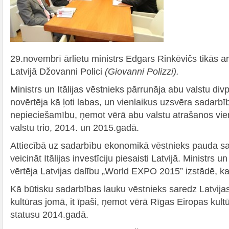
29.novembrī ārlietu ministrs Edgars Rinkēvičs tikās ar 
Latvijā Džovanni Polici
(Giovanni Polizzi).
Ministrs un Itālijas vēstnieks pārrunāja abu valstu div
novērtēja kā ļoti labas, un vienlaikus uzsvēra sadarb
nepieciešamību, ņemot vērā abu valstu atrašanos vi
valstu trio, 2014. un 2015.gadā.
Attiecībā uz sadarbību ekonomikā vēstnieks pauda 
veicināt Itālijas investīciju piesaisti Latvijā. Ministrs u
vērtēja Latvijas dalību „World EXPO 2015” izstādē, kas 
Kā būtisku sadarbības lauku vēstnieks saredz Latvijas
kultūras jomā, it īpaši, ņemot vērā Rīgas Eiropas kult
statusu 2014.gadā.