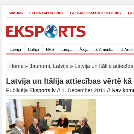
SĀKUMS
LATVIA EXPORT 2017
LATVIJAS EKSPORTPRECE 2017
LA
Latvija
Baltija
NVS
Eiropa
Āzija
Z-Amerika
D-Amer
Home
»
Jaunumi
,
Latvija
» Latvija un Itālija attiecība
Latvija un Itālija attiecības vērtē kā
Publicēja
Eksports.lv
// 1. December 2011 //
Nav kom