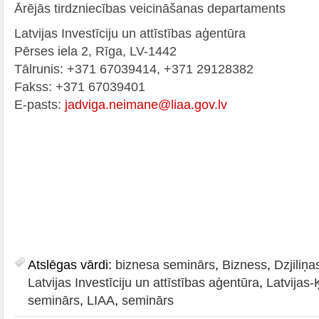
Ārējās tirdzniecības veicināšanas departaments
Latvijas Investīciju un attīstības aģentūra
Pērses iela 2, Rīga, LV-1442
Tālrunis: +371 67039414, +371 29128382
Fakss: +371 67039401
E-pasts:
jadviga.neimane@liaa.gov.lv
Atslēgas vārdi:
biznesa seminārs
,
Bizness
,
Dzjiliņa
Latvijas Investīciju un attīstības aģentūra
,
Latvijas
seminārs
,
LIAA
,
seminārs