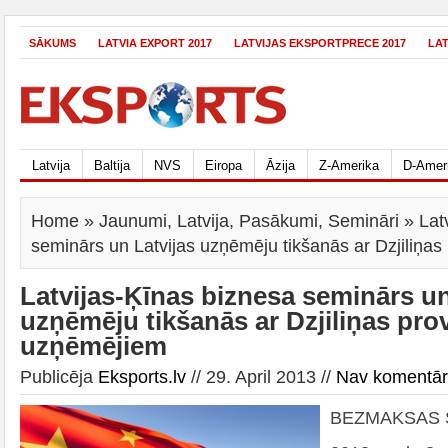
SĀKUMS
LATVIA EXPORT 2017
LATVIJAS EKSPORTPRECE 2017
LA
Latvija
Baltija
NVS
Eiropa
Āzija
Z-Amerika
D-Amer
Home
»
Jaunumi
,
Latvija
,
Pasākumi
,
Semināri
» Lat
seminārs un Latvijas uzņēmēju tikšanās ar Dzjiliņa
Latvijas-Ķīnas biznesa seminārs un
uzņēmēju tikšanās ar Dzjiliņas pro
uzņēmējiem
Publicēja
Eksports.lv
// 29. April 2013 //
Nav komentā
BEZMAKSAS 