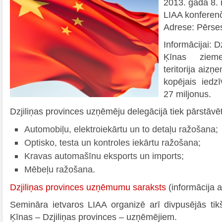
2013. gada 8. 
LIAA konferenč
Adrese: Pērses
Informācijai: D
Ķīnas ziem
teritorija aiz
kopējais iedzī
27 miljonus.
Dzjiliņas provinces uzņēmēju delegācijā tiek pārstāv
Automobiļu, elektroiekārtu un to detaļu ražošana;
Optisko, testa un kontroles iekārtu ražošana;
Kravas automašīnu eksports un imports;
Mēbeļu ražošana.
Dzjiliņas provinces uzņēmumu saraksts
(informācija 
Semināra ietvaros LIAA organizē arī divpusējās tik
Ķīnas – Dzjiliņas provinces – uzņēmējiem.