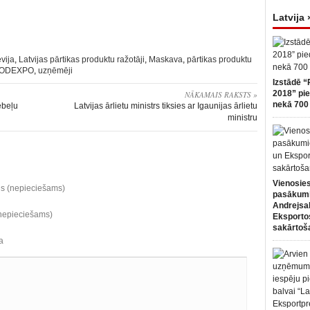
Latvija 
evija
,
Latvijas pārtikas produktu ražotāji
,
Maskava
,
pārtikas produktu
ODEXPO
,
uzņēmēji
Izstādē “
2018” pie
NĀKAMAIS RAKSTS »
nekā 700 
ēbeļu
Latvijas ārlietu ministrs tiksies ar Igaunijas ārlietu
ministru
Vienosies
ds (nepieciešams)
pasākum
Andrejsa
(nepieciešams)
Eksportos
sakārtoš
a