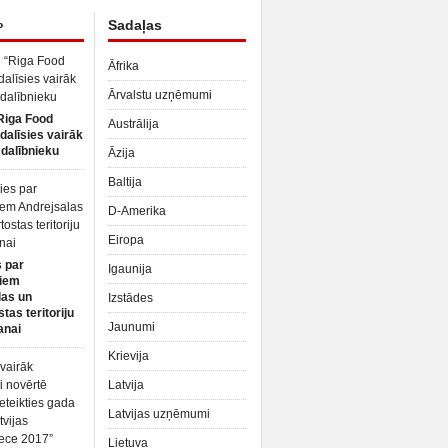
»
Sadaļas
Āfrika
Ārvalstu uzņēmumi
Riga Food
Austrālija
dalīsies vairāk
dalībnieku
Āzija
Baltija
D-Amerika
Eiropa
 par
Igaunija
iem
las un
Izstādes
tas teritoriju
Jaunumi
anai
Krievija
Latvija
Latvijas uzņēmumi
Lietuva