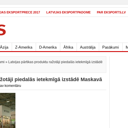
IJAS EKSPORTPRECE 2017
LATVIJAS EKSPORTPADOME
PAR EKSPORTS.LV
Āzija
Z-Amerika
D-Amerika
Āfrika
Austrālija
Pasākumi
M
umi
» Latvijas pārtikas produktu ražotāji piedalās ietekmīgā izstādē
ažotāji piedalās ietekmīgā izstādē Maskavā
av komentāru