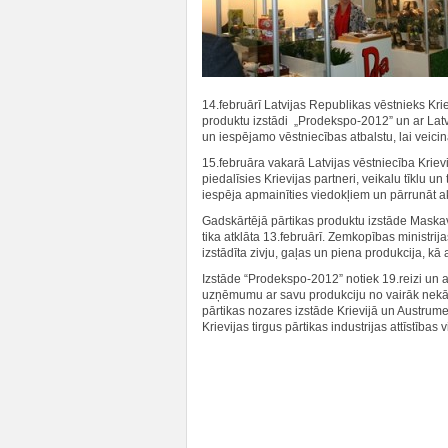
14.februārī Latvijas Republikas vēstnieks Kr
produktu izstādi „Prodekspo-2012” un ar Latv
un iespējamo vēstniecības atbalstu, lai veici
15.februāra vakarā Latvijas vēstniecība Krie
piedalīsies Krievijas partneri, veikalu tīklu 
iespēja apmainīties viedokļiem un pārrunāt a
Gadskārtējā pārtikas produktu izstāde Mask
tika atklāta 13.februārī. Zemkopības ministri
izstādīta zivju, gaļas un piena produkcija, kā 
Izstāde “Prodekspo-2012” notiek 19.reizi un 
uzņēmumu ar savu produkciju no vairāk nekā 6
pārtikas nozares izstāde Krievijā un Austru
Krievijas tirgus pārtikas industrijas attīstības 