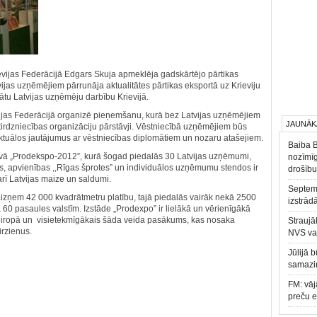
ievijas Federācijā Edgars Skuja apmeklēja gadskārtējo pārtikas
ijas uzņēmējiem pārrunāja aktualitātes pārtikas eksportā uz Krieviju
nātu Latvijas uzņēmēju darbību Krievijā.
vijas Federācijā organizē pieņemšanu, kurā bez Latvijas uzņēmējiem
JAUNĀK
un tirdzniecības organizāciju pārstāvji. Vēstniecībā uzņēmējiem būs
ktuālos jautājumus ar vēstniecības diplomātiem un nozaru atašejiem.
Baiba 
avā „Prodekspo-2012”, kurā šogad piedalās 30 Latvijas uzņēmumi,
nozīmīg
jas, apvienības ,,Rīgas šprotes” un individuālos uzņēmumu stendos ir
drošību
arī Latvijas maize un saldumi.
Septemb
aizņem 42 000 kvadrātmetru platību, tajā piedalās vairāk nekā 2500
izstrād
0 pasaules valstīm. Izstāde „Prodexpo” ir lielākā un vērienīgākā
meiropā un visietekmīgākais šāda veida pasākums, kas nosaka
Straujā
virzienus.
NVS va
Jūlijā 
samazin
FM: vāj
preču 