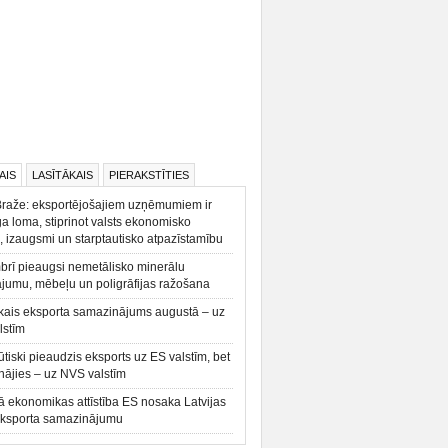
AIS
LASĪTĀKAIS
PIERAKSTĪTIES
Braže: eksportējošajiem uzņēmumiem ir
a loma, stiprinot valsts ekonomisko
, izaugsmi un starptautisko atpazīstamību
rī pieaugsi nemetālisko minerālu
ājumu, mēbeļu un poligrāfijas ražošana
kais eksporta samazinājums augustā – uz
lstīm
būtiski pieaudzis eksports uz ES valstīm, bet
ājies – uz NVS valstīm
ā ekonomikas attīstība ES nosaka Latvijas
eksporta samazinājumu