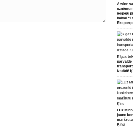
Arvien va
uzņēmumi
iespēju p
balvai “L
Eksportp
Rīgas brī
pārvalde 
transport
izstādē Ķ
LDz Minh
jauno kon
maršrutu
Ķīnu