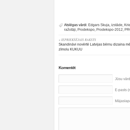
Atslēgas vārdi:
Edgars Skuja
,
izstāde
,
Kri
ražotāji
,
Prodekspo
,
Prodekspo-2012
,
PR
« IEPRIEKŠĒJAIS RAKSTS
Skandināvi novērtē Latvijas bērnu dizaina m
zīmolu KUKUU
Komentēt
Jūsu vār
E-pasts 
Mājaslap