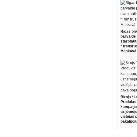
Rīgas brī
pārvalde 
starptaut
“Transru
Maskavā
Birojs “L
Produkts”
kampaņu,
uzņēmēju
vietējās 
pakalpoj