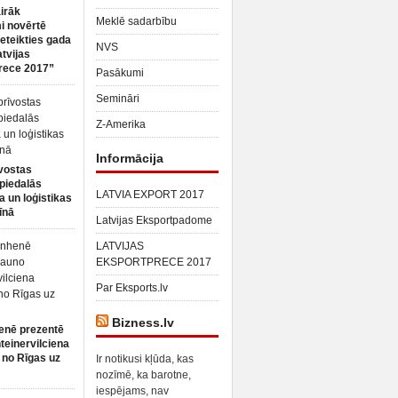
irāk
Meklē sadarbību
 novērtē
ieteikties gada
NVS
atvijas
rece 2017”
Pasākumi
Semināri
Z-Amerika
Informācija
vostas
piedalās
LATVIA EXPORT 2017
a un loģistikas
īnā
Latvijas Eksportpadome
LATVIJAS
EKSPORTPRECE 2017
Par Eksports.lv
Bizness.lv
enē prezentē
teinervilciena
 no Rīgas uz
Ir notikusi kļūda, kas
nozīmē, ka barotne,
iespējams, nav