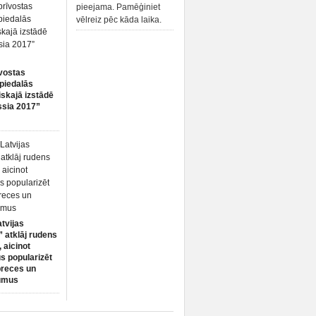
pieejama. Pamēģiniet
vēlreiz pēc kāda laika.
vostas
piedalās
iskajā izstādē
ssia 2017”
atvijas
 atklāj rudens
 aicinot
s popularizēt
preces un
umus