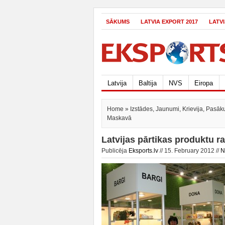
SĀKUMS
LATVIA EXPORT 2017
LATV
Latvija
Baltija
NVS
Eiropa
Home
»
Izstādes
,
Jaunumi
,
Krievija
,
Pasāk
Maskavā
Latvijas pārtikas produktu r
Publicēja
Eksports.lv
// 15. February 2012 //
N