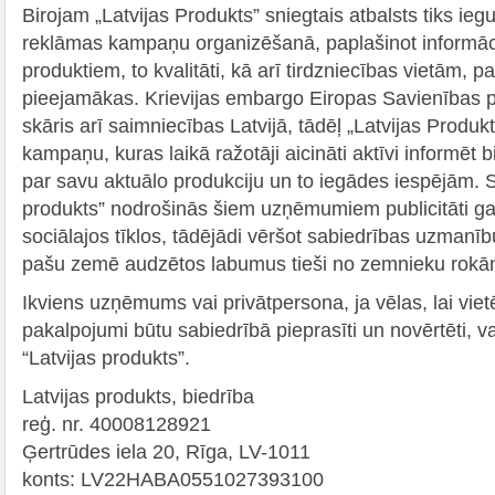
Birojam „Latvijas Produkts” sniegtais atbalsts tiks iegu
reklāmas kampaņu organizēšanā, paplašinot informāci
produktiem, to kvalitāti, kā arī tirdzniecības vietām, 
pieejamākas. Krievijas embargo Eiropas Savienības 
skāris arī saimniecības Latvijā, tādēļ „Latvijas Produk
kampaņu, kuras laikā ražotāji aicināti aktīvi informēt b
par savu aktuālo produkciju un to iegādes iespējām. S
produkts” nodrošinās šiem uzņēmumiem publicitāti g
sociālajos tīklos, tādējādi vēršot sabiedrības uzmanīb
pašu zemē audzētos labumus tieši no zemnieku rokā
Ikviens uzņēmums vai privātpersona, ja vēlas, lai vie
pakalpojumi būtu sabiedrībā pieprasīti un novērtēti, var
“Latvijas produkts”.
Latvijas produkts, biedrība
reģ. nr. 40008128921
Ģertrūdes iela 20, Rīga, LV-1011
konts: LV22HABA0551027393100