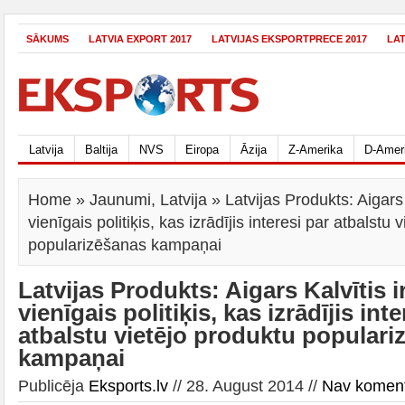
SĀKUMS
LATVIA EXPORT 2017
LATVIJAS EKSPORTPRECE 2017
LA
Latvija
Baltija
NVS
Eiropa
Āzija
Z-Amerika
D-Amer
Home
»
Jaunumi
,
Latvija
» Latvijas Produkts: Aigars
vienīgais politiķis, kas izrādījis interesi par atbalstu 
popularizēšanas kampaņai
Latvijas Produkts: Aigars Kalvītis 
vienīgais politiķis, kas izrādījis int
atbalstu vietējo produktu populari
kampaņai
Publicēja
Eksports.lv
// 28. August 2014 //
Nav komen