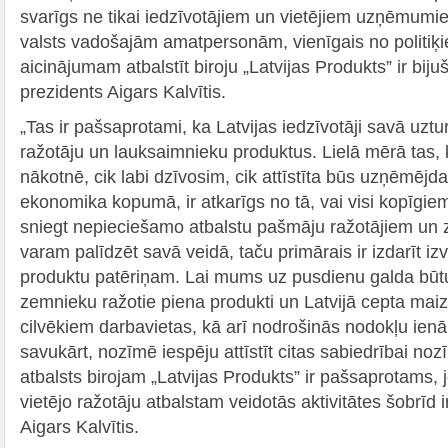
svarīgs ne tikai iedzīvotājiem un vietējiem uzņēmumie
valsts vadošajām amatpersonām, vienīgais no politiķ
aicinājumam atbalstīt biroju „Latvijas Produkts” ir biju
prezidents Aigars Kalvītis.
„Tas ir pašsaprotami, ka Latvijas iedzīvotāji savā uzturā
ražotāju un lauksaimnieku produktus. Lielā mērā tas,
nākotnē, cik labi dzīvosim, cik attīstīta būs uzņēmējd
ekonomika kopumā, ir atkarīgs no tā, vai visi kopīgi
sniegt nepieciešamo atbalstu pašmāju ražotājiem un
varam palīdzēt savā veidā, taču primārais ir izdarīt izv
produktu patēriņam. Lai mums uz pusdienu galda būtu 
zemnieku ražotie piena produkti un Latvijā cepta mai
cilvēkiem darbavietas, kā arī nodrošinās nodokļu ien
savukārt, nozīmē iespēju attīstīt citas sabiedrībai n
atbalsts birojam „Latvijas Produkts” ir pašsaprotams, 
vietējo ražotāju atbalstam veidotās aktivitātes šobrīd i
Aigars Kalvītis.