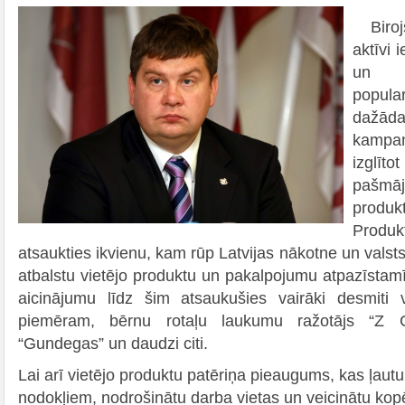
Birojs
aktīvi 
un 
popular
dažā
kampa
izglīt
pašm
produk
Produkt
atsaukties ikvienu, kam rūp Latvijas nākotne un valsts
atbalstu vietējo produktu un pakalpojumu atpazīstam
aicinājumu līdz šim atsaukušies vairāki desmiti
piemēram, bērnu rotaļu laukumu ražotājs “Z 
“Gundegas” un daudzi citi.
Lai arī vietējo produktu patēriņa pieaugums, kas ļautu 
nodokļiem, nodrošinātu darba vietas un veicinātu kopēj