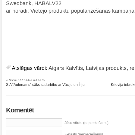
Swedbank, HABALV22
ar norādi: Vietējo produktu popularizēšanas kampaņa
Atslēgas vārdi:
Aigars Kalvītis
,
Latvijas produkts
,
r
« IEPRIEKŠĒJAIS RAKSTS
SIA “Autonams” sāks sadarbību ar Vāciju un Īriju
Krievija iebruk
Komentēt
Jūsu vārds (nepieciešams)
E-pasts (nepieciešams)