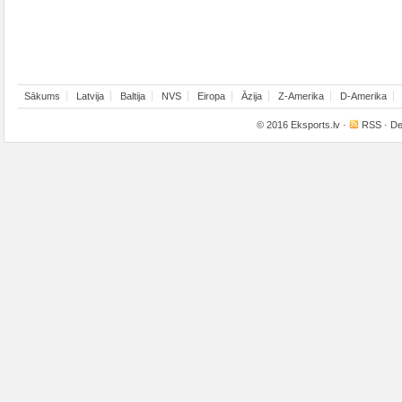
Sākums
Latvija
Baltija
NVS
Eiropa
Āzija
Z-Amerika
D-Amerika
© 2016
Eksports.lv
·
RSS
· De