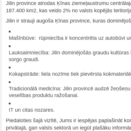
Jilin province atrodas Ķīnas ziemeļaustrumu centrāla
187.400 km2, kas veido 2% no valsts kopējās teritorij
Jilin ir strauji augoša Ķīnas province, kuras dominējoš
Mašīnbūve: rūpniecība ir koncentrēta uz autobūvi un
Lauksaimniecība: Jilin dominējošās graudu kultūras i
sorgo graudi.
Kokapstrāde: liela nozīme tiek pievērsta kokmateriāl
Tradicionālā medicīna: Jilin provincē audzē žeņšeņu
veselības produktu ražošanai.
IT un citas nozares.
Piedaloties šajā vizītē, Jums ir iespējas paplašināt k
privātajā, gan valsts sektorā un iegūt plašāku informāc