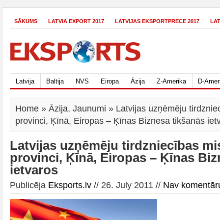
SĀKUMS
LATVIA EXPORT 2017
LATVIJAS EKSPORTPRECE 2017
LA
Latvija
Baltija
NVS
Eiropa
Āzija
Z-Amerika
D-Amer
Home
»
Āzija
,
Jaunumi
» Latvijas uzņēmēju tirdzniec
provinci, Ķīnā, Eiropas – Ķīnas Biznesa tikšanās iet
Latvijas uzņēmēju tirdzniecības misi
provinci, Ķīnā, Eiropas – Ķīnas Bi
ietvaros
Publicēja
Eksports.lv
// 26. July 2011 //
Nav komentār