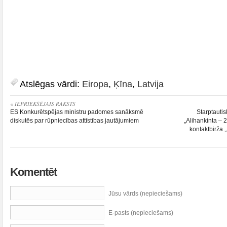
Atslēgas vārdi:
Eiropa
,
Ķīna
,
Latvija
« IEPRIEKŠĒJAIS RAKSTS
ES Konkurētspējas ministru padomes sanāksmē
Starptauti
diskutēs par rūpniecības attīstības jautājumiem
„Alihankinta –
kontaktbirža
Komentēt
Jūsu vārds (nepieciešams)
E-pasts (nepieciešams)