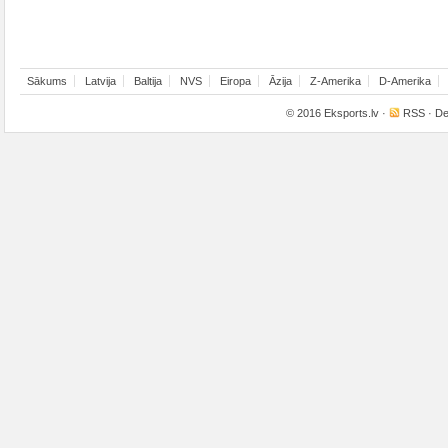
Sākums
Latvija
Baltija
NVS
Eiropa
Āzija
Z-Amerika
D-Amerika
© 2016
Eksports.lv
·
RSS
· De