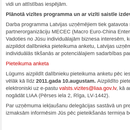
vidi un attīstības iespējām.
Plānotā vizītes programma un ar vizīti saistīe iz
Darba programma Latvijas uzņēmējiem tiek gatavota 
partnerorganizāciju MECEC (Macro Euro-China Enter
Vadoties no Jūsu individuālajām biznesa interesēm, k
aizpildot dalībnieka pieteikuma anketu, Latvijas uzņē
individuālās tikšanās ar potenciālajiem sadarbības pa
Pieteikuma anketa
Lūgums aizpildīt dalībnieku pieteikuma anketu pēc ies
vēlāk kā līdz
2011.gada 10.augustam.
Aizpildīto pie
elektroniski uz e-pastu
valsts.vizites@liaa.gov.lv
, kā a
nogādāt LIAA (Pērses iela 2, Rīga, LV-1442).
Par uzņēmuma iekļaušanu delegācijas sastāvā un pre
izmaksām informēsim Jūs pēc pieteikšanās termiņa 