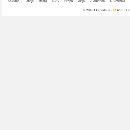
Sākums
Latvija
Baltija
NVS
Eiropa
Āzija
Z-Amerika
D-Amerika
© 2016
Eksports.lv
·
RSS
· De