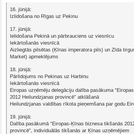
16. jūnijā:
Izlidošana no Rīgas uz Pekinu
17. jūnijā:
Ielidošana Pekinā un pārbrauciens uz viesnīcu
Iekārtošanās viesnīcā
Aizliegtās pilsētas (Ķīnas imperatora pils) un Zīda tirgus
Market) apmeklējums
18. jūnijā:
Pārlidojums no Pekinas uz Harbinu
Iekārtošanās viesnīcā
Eiropas uzņēmēju delegāciju dalība pasākuma “Eiropas
2012 Heilundzjanas provincē” atklāšanā
Heilundzjanas valdības rīkota pieņemšana par godu E
19. jūnijā:
Dalība pasākumā “Eiropas-Ķīnas biznesa tikšanās 201
provincē”, individuālās tikšanās ar Ķīnas uzņēmējiem