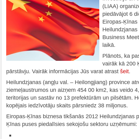
(LIAA) organizē
piedāvājot 6 
Eiropas-Ķīnas
Heilundzjanas
Business Meet
laikā.
Plānots, ka pa
vairāk kā 200
pārstāvju. Vairāk informācijas Jūs varat atrast
šeit
.
Heilundzjanas (angļu val. – Heilongjiang) province at
ziemeļaustrumos un aizņem 454 00 km
2
, kas veido 
teritorijas un sastāv no 13 prefektūrām un pilsētām. 
kopējais iedzīvotāju skaits pārsniedz 38 miljonus.
Eiropas-Ķīnas biznesa tikšanās 2012 Heilundzjanas p
Ķīnas puses piedalīsies sekojošu sektoru uzņēmumi: