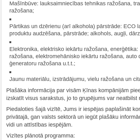
Mašīnbūve: lauksaimniecības tehnikas ražošana, tra
ražošana;
Pārtikas un dzērienu (arī alkohola) pārstrāde: ECO 
produktu audzēšana, pārstrāde; alkohols, augļi, dārzeņi
Elektronika, elektrisko iekārtu ražošana, enerģētika:
ražošana, elektromehānisko iekārtu ražošana, auto 
ģeneratoru ražošana u.t.t.;
Jaunu materiālu, izstrādājumu, vielu ražošana un ci
Plašāka informācija par visām Ķīnas kompānijām pi
izskatīt visus sarakstus, jo to grupējums var neatbi
Piedaloties šajā vizītē, Jums ir iespējas paplašināt k
privātajā, gan valsts sektorā un iegūt plašāku informāc
vidi un attīstības iespējām.
Vizītes plānotā programma: