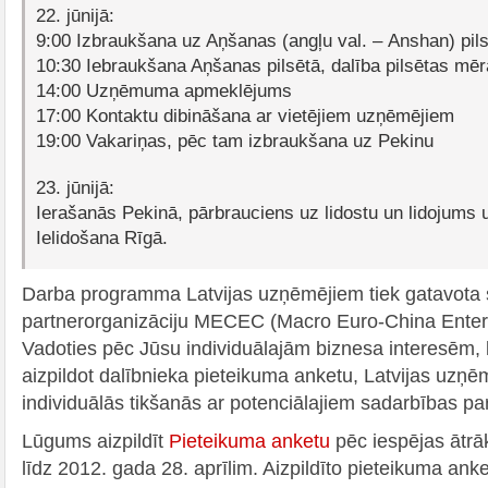
22. jūnijā:
9:00 Izbraukšana uz Aņšanas (angļu val. – Anshan) pil
10:30 Iebraukšana Aņšanas pilsētā, dalība pilsētas mē
14:00 Uzņēmuma apmeklējums
17:00 Kontaktu dibināšana ar vietējiem uzņēmējiem
19:00 Vakariņas, pēc tam izbraukšana uz Pekinu
23. jūnijā:
Ierašanās Pekinā, pārbrauciens uz lidostu un lidojums 
Ielidošana Rīgā.
Darba programma Latvijas uzņēmējiem tiek gatavota 
partnerorganizāciju MECEC (Macro Euro-China Enter
Vadoties pēc Jūsu individuālajām biznesa interesēm,
aizpildot dalībnieka pieteikuma anketu, Latvijas uzņē
individuālās tikšanās ar potenciālajiem sadarbības pa
Lūgums aizpildīt
Pieteikuma anketu
pēc iespējas ātrāk
līdz 2012. gada 28. aprīlim. Aizpildīto pieteikuma anke