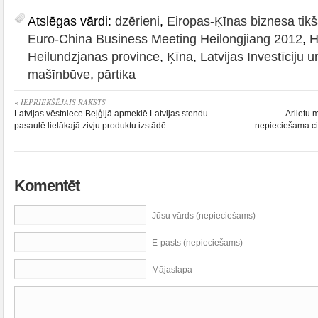
Atslēgas vārdi:
dzērieni
,
Eiropas-Ķīnas biznesa tik
Euro-China Business Meeting Heilongjiang 2012
,
H
Heilundzjanas province
,
Ķīna
,
Latvijas Investīciju 
mašīnbūve
,
pārtika
« IEPRIEKŠĒJAIS RAKSTS
Latvijas vēstniece Beļģijā apmeklē Latvijas stendu
Ārlietu 
pasaulē lielākajā zivju produktu izstādē
nepieciešama c
Komentēt
Jūsu vārds (nepieciešams)
E-pasts (nepieciešams)
Mājaslapa