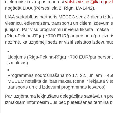
elektroniski uz e-pasta adresi
valsts.vizites@liaa.gov.l
nogādāt LIAA (Pērses iela 2, Rīga, LV-1442).
LIAA sadarbības partneris MECEC sedz 3 dienu izd
viesnīcu, ēdienreizēm, transportu un citiem izdevumiem
jūnijam. Par visu programmu ir viena fiksēta maksa 
(Rīga-Pekina-Rīga) ~700 EUR/par personu (provizori
nozīmē, ka uzņēmēji sedz ar vizīti saistītos izdevumu
Lidojums (Rīga-Pekina-Rīga) ~700 EUR/par personu
izmaksas)
Programmas nodrošināšana no 17.-22. jūnijam – 4
MECEC noteiktā dalības maksa (cenā ir iekļauta vies
transports un citi izdevumi programmas ietvaros)
Par uzņēmuma iekļaušanu delegācijas sastāvā un pre
izmaksām informēsim Jūs pēc pieteikšanās termiņa 