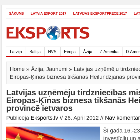
SĀKUMS
LATVIA EXPORT 2017
LATVIJAS EKSPORTPRECE 2017
LA
Latvija
Baltija
NVS
Eiropa
Āzija
Z-Amerika
D-Amer
Home
»
Āzija
,
Jaunumi
» Latvijas uzņēmēju tirdznie
Eiropas-Ķīnas biznesa tikšanās Heilundzjanas provi
Latvijas uzņēmēju tirdzniecības mi
Eiropas-Ķīnas biznesa tikšanās He
provincē ietvaros
Publicēja
Eksports.lv
// 26. April 2012 //
Nav komentā
Šī gada 16.-23.
Investīciju un 