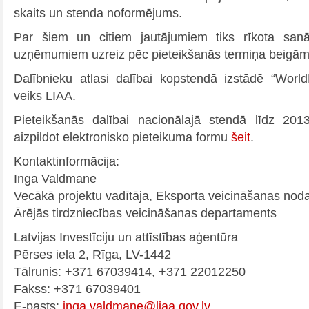
skaits un stenda noformējums.
Par šiem un citiem jautājumiem tiks rīkota sanā
uzņēmumiem uzreiz pēc pieteikšanās termiņa beigām
Dalībnieku atlasi dalībai kopstendā izstādē “Worl
veiks LIAA.
Pieteikšanās dalībai nacionālajā stendā līdz 201
aizpildot elektronisko pieteikuma formu
šeit
.
Kontaktinformācija:
Inga Valdmane
Vecākā projektu vadītāja, Eksporta veicināšanas nod
Ārējās tirdzniecības veicināšanas departaments
Latvijas Investīciju un attīstības aģentūra
Pērses iela 2, Rīga, LV-1442
Tālrunis: +371 67039414, +371 22012250
Fakss: +371 67039401
E-pasts:
inga.valdmane@liaa.gov.lv