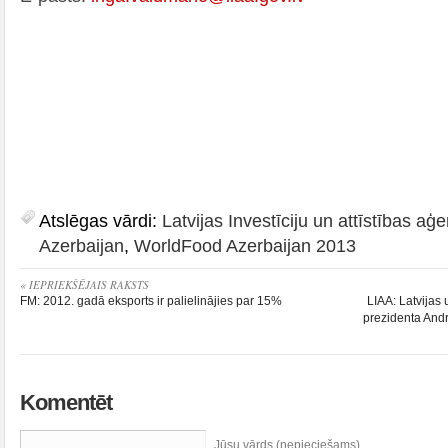
Atslēgas vārdi:
Latvijas Investīciju un attīstības aģ
Azerbaijan
,
WorldFood Azerbaijan 2013
« IEPRIEKŠĒJAIS RAKSTS
FM: 2012. gadā eksports ir palielinājies par 15%
LIAA: Latvijas
prezidenta Andr
Komentēt
Jūsu vārds (nepieciešams)