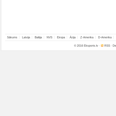
Sākums
Latvija
Baltija
NVS
Eiropa
Āzija
Z-Amerika
D-Amerika
© 2016
Eksports.lv
·
RSS
· De