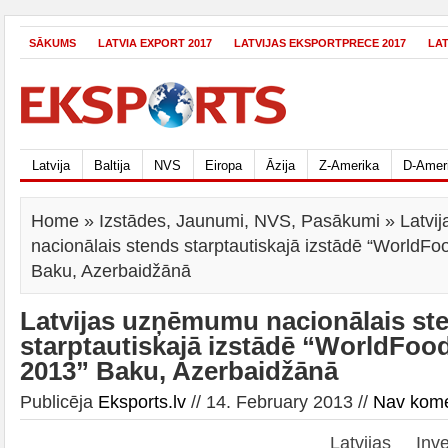
SĀKUMS
LATVIA EXPORT 2017
LATVIJAS EKSPORTPRECE 2017
LA
Latvija
Baltija
NVS
Eiropa
Āzija
Z-Amerika
D-Amer
Home
»
Izstādes
,
Jaunumi
,
NVS
,
Pasākumi
» Latvi
nacionālais stends starptautiskajā izstādē “WorldFo
Baku, Azerbaidžānā
Latvijas uzņēmumu nacionālais st
starptautiskajā izstādē “WorldFoo
2013” Baku, Azerbaidžānā
Publicēja
Eksports.lv
// 14. February 2013 //
Nav kom
Latvijas Inve