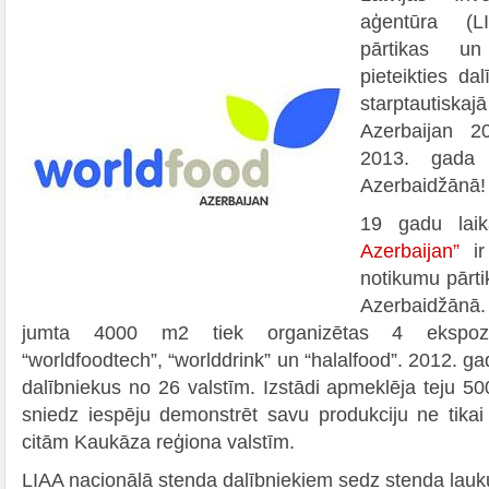
aģentūra (L
pārtikas un
pieteikties da
starptautiska
Azerbaijan 20
2013. gada 
Azerbaidžānā!
19 gadu lai
Azerbaijan”
ir
notikumu pārti
Azerbaidžān
jumta 4000 m2 tiek organizētas 4 ekspozīc
“worldfoodtech”, “worlddrink” un “halalfood”. 2012. ga
dalībniekus no 26 valstīm. Izstādi apmeklēja teju 5
sniedz iespēju demonstrēt savu produkciju ne tikai
citām Kaukāza reģiona valstīm.
LIAA nacionālā stenda dalībniekiem sedz stenda lau