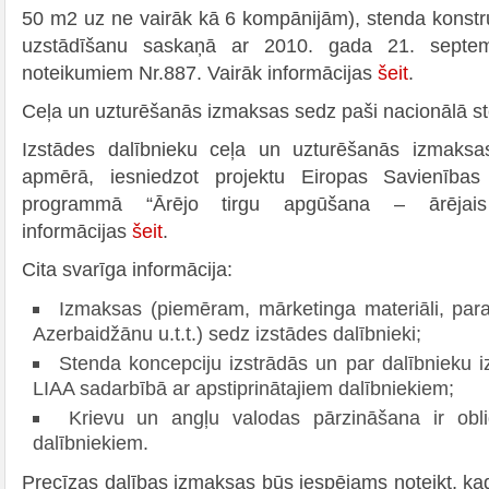
50 m2 uz ne vairāk kā 6 kompānijām), stenda konstr
uzstādīšanu saskaņā ar 2010. gada 21. septemb
noteikumiem Nr.887. Vairāk informācijas
šeit
.
Ceļa un uzturēšanās izmaksas sedz paši nacionālā st
Izstādes dalībnieku ceļa un uzturēšanās izmaks
apmērā, iesniedzot projektu Eiropas Savienības 
programmā “Ārējo tirgu apgūšana – ārējais 
informācijas
šeit
.
Cita svarīga informācija:
Izmaksas (piemēram, mārketinga materiāli, par
Azerbaidžānu u.t.t.) sedz izstādes dalībnieki;
Stenda koncepciju izstrādās un par dalībnieku 
LIAA sadarbībā ar apstiprinātajiem dalībniekiem;
Krievu un angļu valodas pārzināšana ir obli
dalībniekiem.
Precīzas dalības izmaksas būs iespējams noteikt, ka