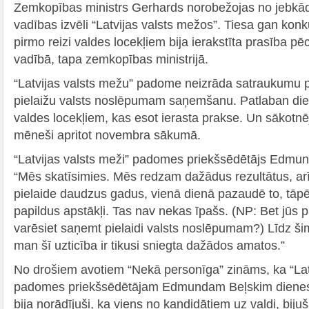
Zemkopības ministrs Gerhards norobežojas no jebkā
vadības izvēli “Latvijas valsts mežos”. Tiesa gan kon
pirmo reizi valdes locekļiem bija ierakstīta prasība p
vadībā, tapa zemkopības ministrijā.
“Latvijas valsts mežu” padome neizrāda satraukumu 
pielaižu valsts noslēpumam saņemšanu. Patlaban diene
valdes locekļiem, kas esot ierasta prakse. Un sākotnēj
mēneši apritot novembra sākumā.
“Latvijas valsts meži” padomes priekšsēdētājs Edmun
“Mēs skatīsimies. Mēs redzam dažādus rezultātus, arī 
pielaide daudzus gadus, vienā dienā pazaudē to, tāpēc
papildus apstākļi. Tas nav nekas īpašs. (NP: Bet jūs p
varēsiet saņemt pielaidi valsts noslēpumam?) Līdz š
man šī uzticība ir tikusi sniegta dažādos amatos.”
No drošiem avotiem “Nekā personīga” zināms, ka “Lat
padomes priekšsēdētājam Edmundam Beļskim dienesti
bija norādījuši, ka viens no kandidātiem uz valdi, biju