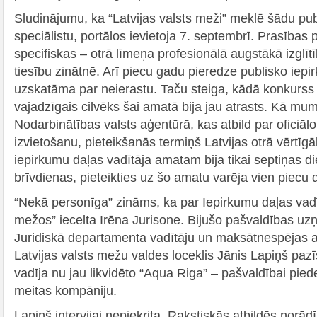
Sludinājumu, ka “Latvijas valsts meži” meklē šādu pu
speciālistu, portālos ievietoja 7. septembrī. Prasības
specifiskas – otrā līmeņa profesionālā augstākā izglīt
tiesību zinātnē. Arī piecu gadu pieredze publisko iep
uzskatāma par neierastu. Taču steiga, kādā konkurss o
vajadzīgais cilvēks šai amatā bija jau atrasts. Kā mum
Nodarbinātības valsts aģentūrā, kas atbild par oficiāl
izvietošanu, pieteikšanās termiņš Latvijas otrā vērt
iepirkumu daļas vadītāja amatam bija tikai septiņas di
brīvdienas, pieteikties uz šo amatu varēja vien piecu 
“Nekā personīga” zināms, ka par Iepirkumu daļas vadīt
mežos” iecelta Irēna Jurisone. Bijušo pašvaldības 
Juridiskā departamenta vadītāju un maksātnespējas ad
Latvijas valsts mežu valdes loceklis Jānis Lapiņš pazī
vadīja nu jau likvidēto “Aqua Riga” – pašvaldībai p
meitas kompāniju.
Lapiņš intervijai nepiekrita. Rakstiskās atbildēs norādī