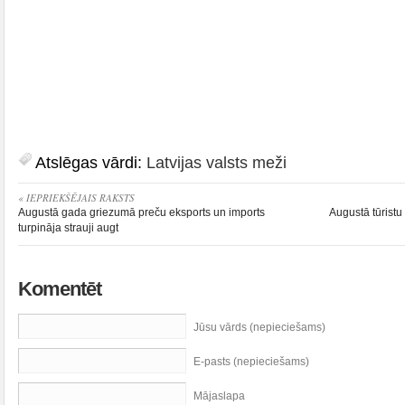
Atslēgas vārdi:
Latvijas valsts meži
« IEPRIEKŠĒJAIS RAKSTS
Augustā gada griezumā preču eksports un imports
Augustā tūristu
turpināja strauji augt
Komentēt
Jūsu vārds (nepieciešams)
E-pasts (nepieciešams)
Mājaslapa