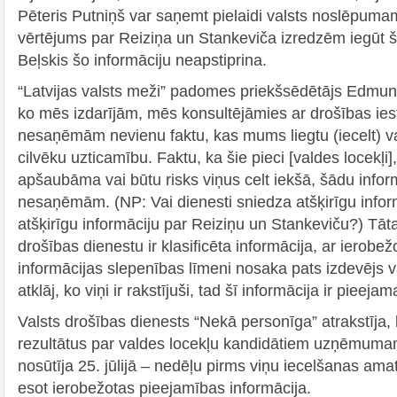
Pēteris Putniņš var saņemt pielaidi valsts noslēpumam. 
vērtējums par Reiziņa un Stankeviča izredzēm iegūt šo
Beļskis šo informāciju neapstiprina.
“Latvijas valsts meži” padomes priekšsēdētājs Edmund
ko mēs izdarījām, mēs konsultējāmies ar drošības i
nesaņēmām nevienu faktu, kas mums liegtu (iecelt) vai
cilvēku uzticamību. Faktu, ka šie pieci [valdes locekļi]
apšaubāma vai būtu risks viņus celt iekšā, šādu info
nesaņēmām. (NP: Vai dienesti sniedza atšķirīgu infor
atšķirīgu informāciju par Reiziņu un Stankeviču?) Tāta
drošības dienestu ir klasificēta informācija, ar ierobe
informācijas slepenības līmeni nosaka pats izdevējs va
atklāj, ko viņi ir rakstījuši, tad šī informācija ir pieejam
Valsts drošības dienests “Nekā personīga” atrakstīja
rezultātus par valdes locekļu kandidātiem uzņēmumam
nosūtīja 25. jūlijā – nedēļu pirms viņu iecelšanas ama
esot ierobežotas pieejamības informācija.