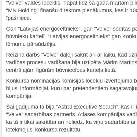
“Velve” valdes loceklis. Tāpat līdz šā gada martam pil
“MN Holding” finanšu direktora pienākumus, kas ir 10
īpašniece.
Gan “Latvijas energoceltnieks”, gan “Velve” sodītas p
būvnieku kartelī. “Latvijas energoceltnieks” gan Ko
lēmumu pārsūdzējis.
Reiziņa darbs “Velvē” daļēji sakrīt arī ar laiku, kad 
vadības procesu vadīšana bija uzticēta Mārim Martin
centrālajām figūrām būvniecības karteļa lietā.
Konkursa nominācijas komisijas locekļu izvērtējumā 
bijusi informācijai, kuru par pretendentiem sagatavoju
kompānija.
Šai gadījumā tā bija “Astral Executive Search”, kas ir 
“Velve” sadarbības partneris. Atlases kompānijas vadī
ka tā ir tikai sakritība un noliedz, ka viņu sadarbība ar
ietekmējusi konkursa rezultātu.