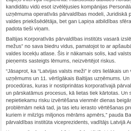
kandidātu vidū esot izvēlējusies kompānijas Personāl
uzņēmuma operatīvās pārvaldības modeli, Juridiskā p
valdes priekšsēdētāja, bet gan Lapiņa atbildības sfēra
padota tieši viņam.
Baltijas Korporatīvās pārvaldības institūts vasarā izslē
mežus” no sava biedru vidus, pamatojot to ar apšaub
valdes locekļu atlase. Šis ir nākamais solis, kad val
pieņemts sasteigts lēmums, neizvērtējot riskus.
“Jāsaprot, ka “Latvijas valsts meži” ir otrs lielākais un
uzņēmums un 11. vērtīgākais Baltijas uzņēmums. Un v
procedūras, kuras ir nostiprinātas korporatīvajā pārva
un pārskatāmus procesus, kā lietas tiek kārtotas. Un s
nepietiekamu risku izvērtēšana vienmēr dienas beigā
problēmām nekā tad, ja tas ietu ierasto vērtēšanas p
kuriem ir milzīgs miljonos mērāms apmērs,” pauda Bal
pārvaldības institūta viceprezidents, vadītājs Latvijā A