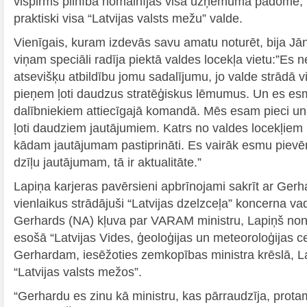
vispirms pilnībā nomainījās visa uzņēmuma padome, 
praktiski visa “Latvijas valsts mežu” valde.
Vienīgais, kuram izdevās savu amatu noturēt, bija Jā
viņam speciāli radīja piektā valdes locekļa vietu:”Es n
atsevišķu atbildību jomu sadalījumu, jo valde strādā 
pieņem ļoti daudzus stratēģiskus lēmumus. Un es es
dalībniekiem attiecīgajā komandā. Mēs esam pieci un 
ļoti daudziem jautājumiem. Katrs no valdes locekļie
kādam jautājumam pastiprināti. Es vairāk esmu piev
dzīļu jautājumam, tā ir aktualitāte.”
Lapiņa karjeras pavērsieni apbrīnojami sakrīt ar Gerh
vienlaikus strādājuši “Latvijas dzelzceļa” koncerna v
Gerhards (NA) kļuva par VARAM ministru, Lapiņš non
esošā “Latvijas Vides, ģeoloģijas un meteoroloģijas ce
Gerhardam, iesēžoties zemkopības ministra krēslā, L
“Latvijas valsts mežos”.
“Gerhardu es zinu kā ministru, kas pārraudzīja, prot