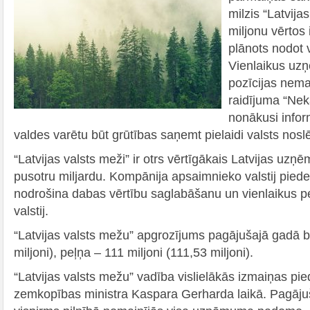
milzis “Latvija
miljonu vērtos
plānots nodot v
Vienlaikus uz
pozīcijas nema
raidījuma “Nek
nonākusi infor
valdes varētu būt grūtības saņemt pielaidi valsts no
“Latvijas valsts meži” ir otrs vērtīgākais Latvijas uzņ
pusotru miljardu. Kompānija apsaimnieko valstij pie
nodrošina dabas vērtību saglabāšanu un vienlaikus pe
valstij.
“Latvijas valsts mežu” apgrozījums pagājušajā gadā bi
miljoni), peļņa – 111 miljoni (111,53 miljoni).
“Latvijas valsts mežu” vadība vislielākās izmaiņas pied
zemkopības ministra Kaspara Gerharda laikā. Pagāj