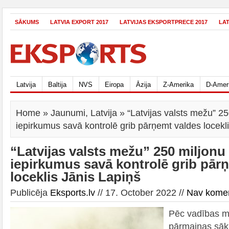
SĀKUMS
LATVIA EXPORT 2017
LATVIJAS EKSPORTPRECE 2017
LA
Latvija
Baltija
NVS
Eiropa
Āzija
Z-Amerika
D-Amer
Home
»
Jaunumi
,
Latvija
» “Latvijas valsts mežu” 25
iepirkumus savā kontrolē grib pārņemt valdes locekl
“Latvijas valsts mežu” 250 miljonu
iepirkumus savā kontrolē grib pār
loceklis Jānis Lapiņš
Publicēja
Eksports.lv
// 17. October 2022 //
Nav kome
Pēc vadības m
pārmaiņas sāk