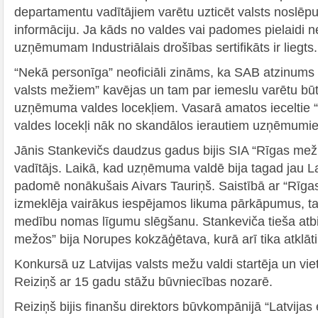
departamentu vadītājiem varētu uzticēt valsts noslē
informāciju. Ja kāds no valdes vai padomes pielaidi 
uzņēmumam Industriālais drošības sertifikāts ir liegts.
“Nekā personīga” neoficiāli zināms, ka SAB atzinums pa
valsts mežiem” kavējas un tam par iemeslu varētu bū
uzņēmuma valdes locekļiem. Vasarā amatos ieceltie “
valdes locekļi nāk no skandālos ierautiem uzņēmumi
Jānis Stankevičs daudzus gadus bijis SIA “Rīgas mež
vadītājs. Laikā, kad uzņēmuma valdē bija tagad jau L
padomē nonākušais Aivars Tauriņš. Saistībā ar “Rīgas
izmeklēja vairākus iespējamos likuma pārkāpumus, ta
medību nomas līgumu slēgšanu. Stankeviča tieša atb
mežos” bija Norupes kokzāģētava, kurā arī tika atklāt
Konkursā uz Latvijas valsts mežu valdi startēja un vie
Reiziņš ar 15 gadu stāžu būvniecības nozarē.
Reiziņš bijis finanšu direktors būvkompānijā “Latvijas