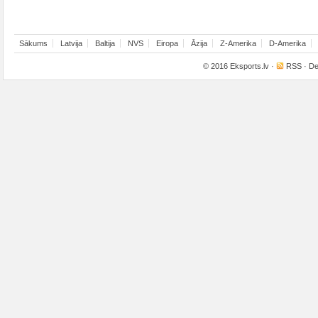
Sākums
Latvija
Baltija
NVS
Eiropa
Āzija
Z-Amerika
D-Amerika
© 2016
Eksports.lv
·
RSS
· De