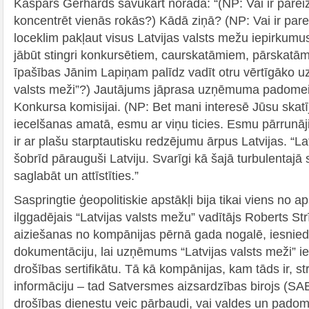
Kaspars Gerhards savukārt norāda: “(NP: Vai ir pareiz
koncentrēt vienās rokās?) Kādā ziņā? (NP: Vai ir pare
loceklim pakļaut visus Latvijas valsts mežu iepirkum
jābūt stingri konkursētiem, caurskatāmiem, pārskatā
īpašības Jānim Lapiņam palīdz vadīt otru vērtīgāko 
valsts meži”?) Jautājums jāprasa uzņēmuma padome
Konkursa komisijai. (NP: Bet mani interesē Jūsu skat
iecelšanas amatā, esmu ar viņu ticies. Esmu pārrunāj
ir ar plašu starptautisku redzējumu ārpus Latvijas. “Latv
šobrīd pārauguši Latviju. Svarīgi kā šajā turbulentajā s
saglabāt un attīstīties.”
Saspringtie ģeopolitiskie apstākļi bija tikai viens no 
ilggadējais “Latvijas valsts mežu” vadītājs Roberts St
aiziešanas no kompānijas pērnā gada nogalē, iesnie
dokumentāciju, lai uzņēmums “Latvijas valsts meži” ie
drošības sertifikātu. Tā kā kompānijas, kam tāds ir, str
informāciju – tad Satversmes aizsardzības birojs (SAB
drošības dienestu veic pārbaudi, vai valdes un padom