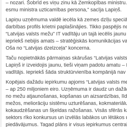
– nozari. Šobrīd es viņu zinu kā Zemkopības ministru
esmu ministra uzticamības persona,” sacīja Lapiņš.
Lapiņu uzņēmuma valdē iecēla kā zemes dzīļu speciāl
darbības profils krietni paplašinājies. Tikko paspējis 
“Latvijas valsts mežu” IT vadītāju un tajā iecēlis jaunu
iepriekš nebijis amats – stratēģiskās komunikācijas va
Oša no “Latvijas dzelzceļa” koncerna.
Taču nopietnākās pārmaiņas skārušas “Latvijas valst
Lapiņš ir izveidojis jaunu, tieši viņam padotu amatu –
vadītājs. Iepriekš šāda struktūrvienība kompānijā nav b
Kopējais dažādu iepirkumu apjoms “Latvijas valsts me
– ap 250 miljoniem eiro. Uzņēmuma ir daudz un dažā
no mežu atjaunošanas, kopšanas un aizsardzības, līd
mežos, meliorāciju sistēmu uzturēšanas, kokmateriā
kokaudzēšanas un šķeldas ražošanas. Visās sfērās k
sektors rīko konkursus un izvēlās labākos un lētākos
piedāvājumus. Tagad plāns ir visus iepirkumus central