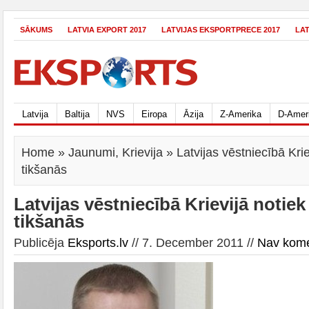
SĀKUMS
LATVIA EXPORT 2017
LATVIJAS EKSPORTPRECE 2017
LA
Latvija
Baltija
NVS
Eiropa
Āzija
Z-Amerika
D-Amer
Home
»
Jaunumi
,
Krievija
» Latvijas vēstniecībā Kri
tikšanās
Latvijas vēstniecībā Krievijā notie
tikšanās
Publicēja
Eksports.lv
// 7. December 2011 //
Nav kom