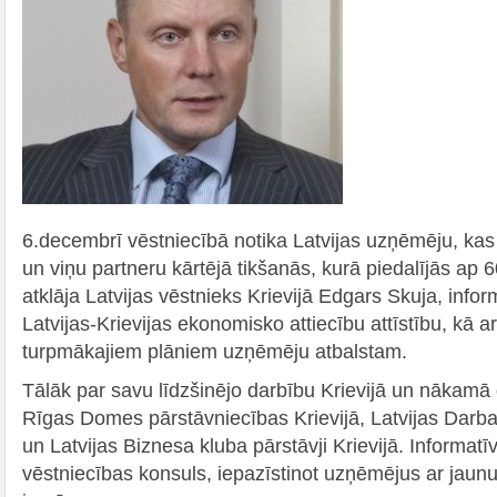
6.decembrī vēstniecībā notika Latvijas uzņēmēju, kas d
un viņu partneru kārtējā tikšanās, kurā piedalījās a
atklāja Latvijas vēstnieks Krievijā Edgars Skuja, info
Latvijas-Krievijas ekonomisko attiecību attīstību, kā a
turpmākajiem plāniem uzņēmēju atbalstam.
Tālāk par savu līdzšinējo darbību Krievijā un nākamā
Rīgas Domes pārstāvniecības Krievijā, Latvijas Darba
un Latvijas Biznesa kluba pārstāvji Krievijā. Informat
vēstniecības konsuls, iepazīstinot uzņēmējus ar jau