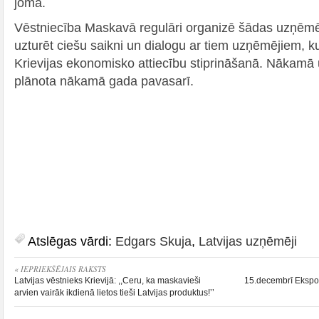
jomā.
Vēstniecība Maskavā regulāri organizē šādas uzņēmēj
uzturēt ciešu saikni un dialogu ar tiem uzņēmējiem, ku
Krievijas ekonomisko attiecību stiprināšanā. Nākamā
plānota nākamā gada pavasarī.
Atslēgas vārdi:
Edgars Skuja
,
Latvijas uzņēmēji
« IEPRIEKŠĒJAIS RAKSTS
Latvijas vēstnieks Krievijā: ,,Ceru, ka maskavieši
15.decembrī Eksport
arvien vairāk ikdienā lietos tieši Latvijas produktus!’’