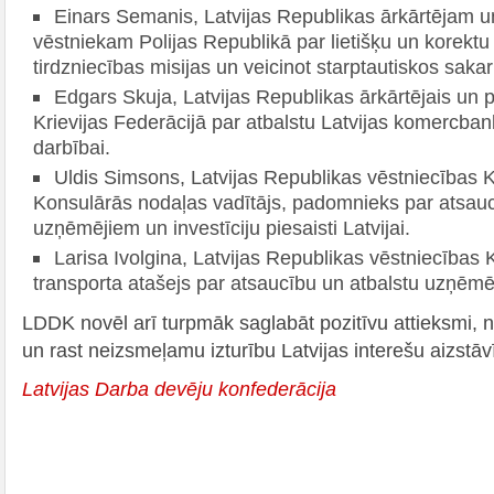
Einars Semanis, Latvijas Republikas ārkārtējam u
vēstniekam Polijas Republikā par lietišķu un korektu 
tirdzniecības misijas un veicinot starptautiskos sakar
Edgars Skuja, Latvijas Republikas ārkārtējais un p
Krievijas Federācijā par atbalstu Latvijas komercba
darbībai.
Uldis Simsons, Latvijas Republikas vēstniecības K
Konsulārās nodaļas vadītājs, padomnieks par atsauc
uzņēmējiem un investīciju piesaisti Latvijai.
Larisa Ivolgina, Latvijas Republikas vēstniecības 
transporta atašejs par atsaucību un atbalstu uzņēmē
LDDK novēl arī turpmāk saglabāt pozitīvu attieksmi, 
un rast neizsmeļamu izturību Latvijas interešu aizstāvī
Latvijas Darba devēju konfederācija