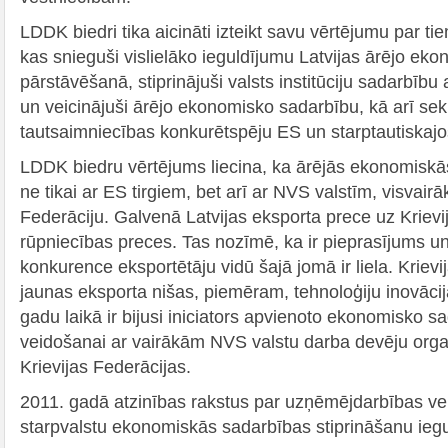
LDDK biedri tika aicināti izteikt savu vērtējumu par ti
kas snieguši vislielāko ieguldījumu Latvijas ārējo ek
pārstāvēšanā, stiprinājuši valsts institūciju sadarbīb
un veicinājuši ārējo ekonomisko sadarbību, kā arī sek
tautsaimniecības konkurētspēju ES un starptautiskajos
LDDK biedru vērtējums liecina, ka ārējās ekonomiskās 
ne tikai ar ES tirgiem, bet arī ar NVS valstīm, visvairā
Federāciju. Galvenā Latvijas eksporta prece uz Krievij
rūpniecības preces. Tas nozīmē, ka ir pieprasījums un
konkurence eksportētāju vidū šajā jomā ir liela. Krievij
jaunas eksporta nišas, piemēram, tehnoloģiju inovāci
gadu laikā ir bijusi iniciators apvienoto ekonomisko 
veidošanai ar vairākām NVS valstu darba devēju organ
Krievijas Federācijas.
2011. gadā atzinības rakstus par uzņēmējdarbības ve
starpvalstu ekonomiskās sadarbības stiprināšanu ieg