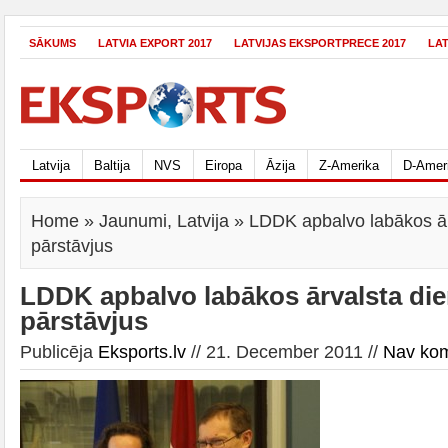
SĀKUMS
LATVIA EXPORT 2017
LATVIJAS EKSPORTPRECE 2017
LA
Latvija
Baltija
NVS
Eiropa
Āzija
Z-Amerika
D-Amer
Home
»
Jaunumi
,
Latvija
» LDDK apbalvo labākos ār
pārstāvjus
LDDK apbalvo labākos ārvalsta di
pārstāvjus
Publicēja
Eksports.lv
// 21. December 2011 //
Nav ko