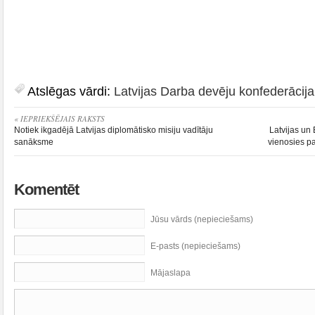
Atslēgas vārdi:
Latvijas Darba devēju konfederācija
« IEPRIEKŠĒJAIS RAKSTS
Notiek ikgadējā Latvijas diplomātisko misiju vadītāju
Latvijas un 
sanāksme
vienosies pa
Komentēt
Jūsu vārds (nepieciešams)
E-pasts (nepieciešams)
Mājaslapa