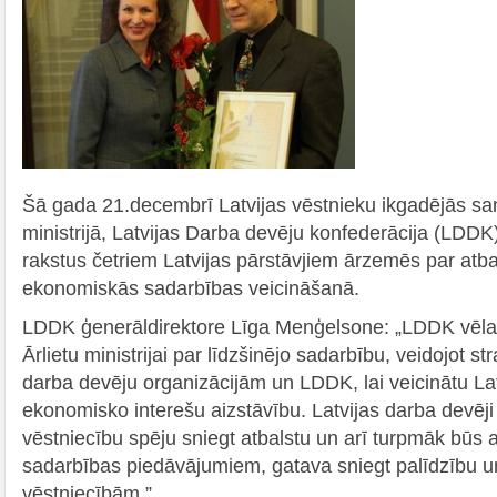
Šā gada 21.decembrī Latvijas vēstnieku ikgadējās sa
ministrijā, Latvijas Darba devēju konfederācija (LDDK
rakstus četriem Latvijas pārstāvjiem ārzemēs par at
ekonomiskās sadarbības veicināšanā.
LDDK ģenerāldirektore Līga Menģelsone: „LDDK vēlas 
Ārlietu ministrijai par līdzšinējo sadarbību, veidojot s
darba devēju organizācijām un LDDK, lai veicinātu La
ekonomisko interešu aizstāvību. Latvijas darba devēji 
vēstniecību spēju sniegt atbalstu un arī turpmāk būs 
sadarbības piedāvājumiem, gatava sniegt palīdzību u
vēstniecībām.”