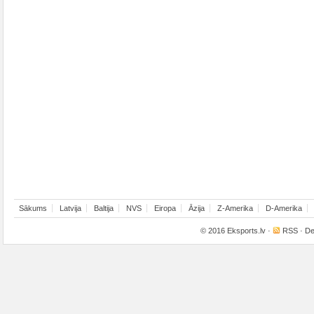
Sākums
Latvija
Baltija
NVS
Eiropa
Āzija
Z-Amerika
D-Amerika
© 2016
Eksports.lv
·
RSS
· De