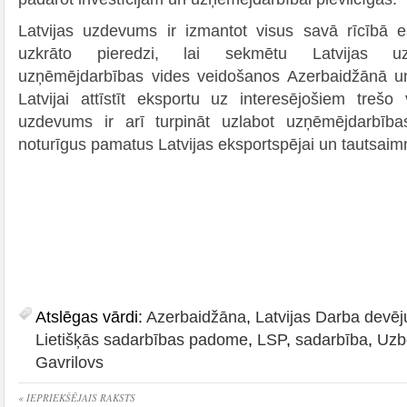
Latvijas uzdevums ir izmantot visus savā rīcībā 
uzkrāto pieredzi, lai sekmētu Latvijas uz
uzņēmējdarbības vides veidošanos Azerbaidžānā un
Latvijai attīstīt eksportu uz interesējošiem trešo 
uzdevums ir arī turpināt uzlabot uzņēmējdarbības 
noturīgus pamatus Latvijas eksportspējai un tautsaim
Atslēgas vārdi:
Azerbaidžāna
,
Latvijas Darba devēj
Lietišķās sadarbības padome
,
LSP
,
sadarbība
,
Uzb
Gavrilovs
« IEPRIEKŠĒJAIS RAKSTS