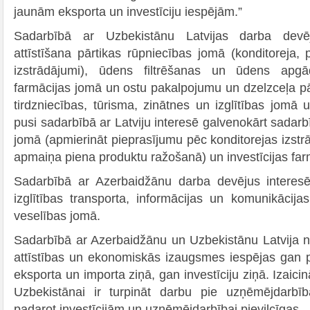
jaunām eksporta un investīciju iespējām.”
Sadarbībā ar Uzbekistānu Latvijas darba devēj
attīstīšana pārtikas rūpniecības jomā (konditoreja,
izstrādājumi), ūdens filtrēšanas un ūdens apgā
farmācijas jomā un ostu pakalpojumu un dzelzceļa p
tirdzniecības, tūrisma, zinātnes un izglītības jomā 
pusi sadarbībā ar Latviju interesē galvenokārt sadarb
jomā (apmierināt pieprasījumu pēc konditorejas izst
apmaiņa piena produktu ražošanā) un investīcijas far
Sadarbībā ar Azerbaidžānu darba devējus interes
izglītības transporta, informācijas un komunikācija
veselības jomā.
Sadarbībā ar Azerbaidžānu un Uzbekistānu Latvija n
attīstības un ekonomiskās izaugsmes iespējas gan 
eksporta un importa ziņā, gan investīciju ziņā. Izaic
Uzbekistānai ir turpināt darbu pie uzņēmējdarbī
padarot investīcijām un uzņēmējdarbībai pievilcīgas.