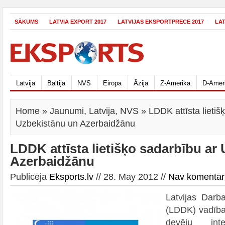
SĀKUMS
LATVIA EXPORT 2017
LATVIJAS EKSPORTPRECE 2017
LA
Latvija
Baltija
NVS
Eiropa
Āzija
Z-Amerika
D-Amer
Home
»
Jaunumi
,
Latvija
,
NVS
» LDDK attīsta lietiš
Uzbekistānu un Azerbaidžānu
LDDK attīsta lietišķo sadarbību ar
Azerbaidžānu
Publicēja
Eksports.lv
// 28. May 2012 //
Nav komentār
Latvijas Darb
(LDDK) vadība
devēju int