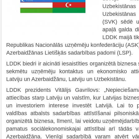
Uzbekistāna
Uzbekistānas 
(SVK) sēdē un
apaļā galda d
LDDK maijā tik
Republikas Nacionālās uzņēmēju konfederāciju (ASK), 
Azerbaidžānas Lietišķās sadarbības padomi (LSP).
LDDK biedri ir aicināti iesaistīties organizētā biznesa
sekmētu uzņēmēju kontaktus un ekonomisko attiec
Latviju un Azerbaidžānu, Latviju un Uzbekistānu.
LDDK prezidents Vitālijs Gavrilovs: „Nepieciešama
attiecības starp Latviju un valstīm, kur Latvijas biznes
un investoriem interese investēt Latvijā. Lai to 
valdības atbalsts sadarbības attīstīšanai pilsonisk
organizētā biznesa, līmenī, lai veidotu uzņēmējdarbība
pamatus sociālekonomiskajai attīstībai arī tādās v
Azerbaidžāna. Vienīgi sadarbībā varam atvērt vā