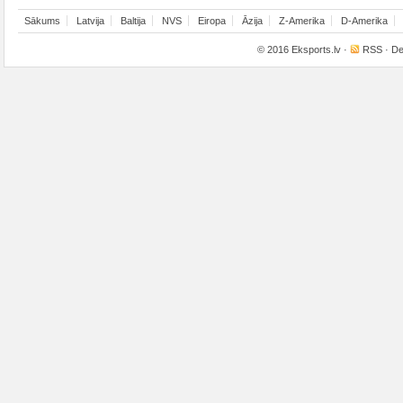
Sākums
Latvija
Baltija
NVS
Eiropa
Āzija
Z-Amerika
D-Amerika
© 2016
Eksports.lv
·
RSS
· De