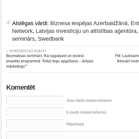
Atslēgas vārdi:
Biznesa iespējas Azerbaidžānā
,
Ent
Network
,
Latvijas Investīciju un attīstības aģentūra
seminārs
,
Swedbank
« IEPRIEKŠĒJAIS RAKSTS
Bezmaksas seminārs “Kā sagatavot un ieviest
FM: Lauksaimn
projektu programmā “Ārējo tirgu apgūšana – ārējais
februārī nod
mārketings””
Komentēt
Jūsu vārds (nepieciešams)
E-pasts (nepieciešams)
Mājaslapa