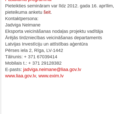
Pieteikties semināram var līdz 2012. gada 16. aprīlim,
pieteikuma anketu
šeit
.
Kontaktpersona:
Jadviga Neimane
Eksporta veicināšanas nodaļas projektu vadītāja
Ārējās tirdzniecības veicināšanas departaments
Latvijas Investīciju un attīstības aģentūra
Pērses iela 2, Rīga, LV-1442
Tālrunis: + 371 67039414
Mobilais t.: + 371 29128382
E-pasts:
jadviga.neimane@liaa.gov.lv
www.liaa.gov.lv
,
www.exim.lv