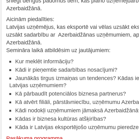
sniegt derīgus padomus tiem, kas plāno uzņēmējdarbī
Azerbaidžānā.
Aicinām piedalīties:
Latvijas uzņēmējus, kas eksportē vai vēlas uzsākt ek
uzsākt sadarbību ar Azerbaidžānas uzņēmumiem, ap
Azerbaidžānā.
Semināra laikā atbildēsim uz jautājumiem:
Kur meklēt informāciju?
Kādi ir pieņemtie sadarbības nosacījumi?
Jaunākās tirgus izmaiņas un tendences? Kādas ie
Latvijas uzņēmumiem?
Kā pārbaudīt potenciālos biznesa partnerus?
Kā atvērt filiāli, pārstāvniecību, uzņēmumu Azerb
Kādi nodokļi uzņēmumiem jāmaksā Azerbaidžānā
Kādas ir biznesa kultūras atšķirības?
Kāda ir Latvijas eksportējošo uzņēmumu pieredz
Pasākuma programma