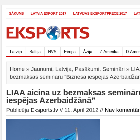
SĀKUMS
LATVIA EXPORT 2017
LATVIJAS EKSPORTPRECE 2017
LA
Latvija
Baltija
NVS
Eiropa
Āzija
Z-Amerika
D-Amer
Home
»
Jaunumi
,
Latvija
,
Pasākumi
,
Semināri
» LIA
bezmaksas semināru “Biznesa iespējas Azerbaidžā
LIAA aicina uz bezmaksas seminār
iespējas Azerbaidžānā”
Publicēja
Eksports.lv
// 11. April 2012 //
Nav komentār