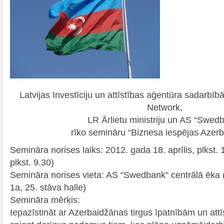
Latvijas Investīciju un attīstības aģentūra sadarbīb
Network,
LR Ārlietu ministriju un AS “Swed
rīko semināru “Biznesa iespējas Azer
Semināra norises laiks: 2012. gada 18. aprīlis, plkst. 
plkst. 9.30)
Semināra norises vieta: AS “Swedbank” centrālā ēka 
1a, 25. stāva halle)
Semināra mērķis:
Iepazīstināt ar Azerbaidžānas tirgus īpatnībām un att