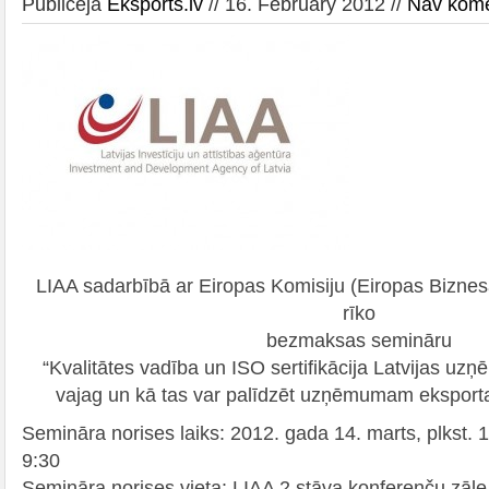
Publicēja
Eksports.lv
// 16. February 2012 //
Nav kom
LIAA sadarbībā ar Eiropas Komisiju (Eiropas Biznesa
rīko
bezmaksas semināru
“Kvalitātes vadība un ISO sertifikācija Latvijas u
vajag un kā tas var palīdzēt uzņēmumam eksporta
Semināra norises laiks: 2012. gada 14. marts, plkst. 1
9:30
Semināra norises vieta: LIAA 2.stāva konferenču zāle,