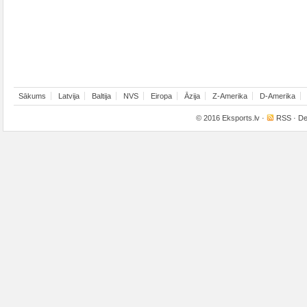
Sākums
Latvija
Baltija
NVS
Eiropa
Āzija
Z-Amerika
D-Amerika
© 2016
Eksports.lv
·
RSS
· De