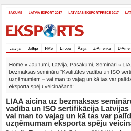
SĀKUMS
LATVIA EXPORT 2017
LATVIJAS EKSPORTPRECE 2017
LA
Latvija
Baltija
NVS
Eiropa
Āzija
Z-Amerika
D-Amer
Home
»
Jaunumi
,
Latvija
,
Pasākumi
,
Semināri
» LIA
bezmaksas semināru “Kvalitātes vadība un ISO sertif
uzņēmumiem – vai man to vajag un kā tas var pal
eksporta spēju veicināšanā”
LIAA aicina uz bezmaksas semināru
vadība un ISO sertifikācija Latvij
vai man to vajag un kā tas var palī
uzņēmumam eksporta spēju veicin