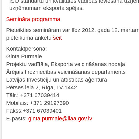
ISO standartu un kvalitātes vadības ieviešana uzņēm
uzņēmumam eksporta spējas.
Semināra programma
Pieteikties semināram var līdz 2012. gada 12. martam 
pieteikuma anketu
šeit
Kontaktpersona:
Ginta Purmale
Projektu vadītāja, Eksporta veicināšanas nodaļa
Ārējais tirdzniecības veicināšanas departaments
Latvijas Investīciju un attīstības aģentūra
Pērses iela 2, Rīga, LV-1442
Tālr.: +371 67039414
Mobilais: +371 29197390
Fakss:+371 67039401
E-pasts:
ginta.purmale@liaa.gov.lv