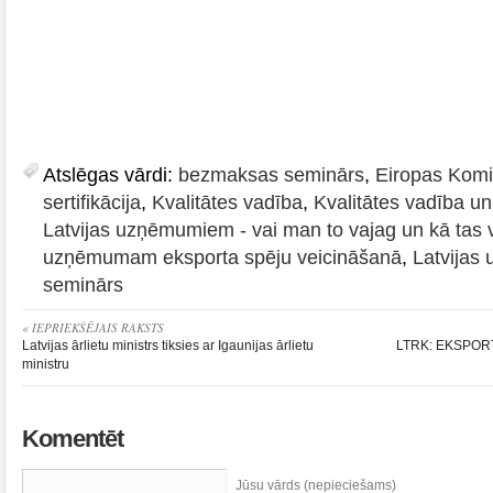
Atslēgas vārdi:
bezmaksas seminārs
,
Eiropas Komi
sertifikācija
,
Kvalitātes vadība
,
Kvalitātes vadība un 
Latvijas uzņēmumiem - vai man to vajag un kā tas v
uzņēmumam eksporta spēju veicināšanā
,
Latvijas
seminārs
« IEPRIEKŠĒJAIS RAKSTS
Latvijas ārlietu ministrs tiksies ar Igaunijas ārlietu
LTRK: EKSPORTA
ministru
Komentēt
Jūsu vārds (nepieciešams)