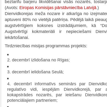
beztarifu barjeru likvidēšanai visās nozarēs, tostar
(Avots:
Eiropas Komisijas pārstāvniecība Latvijā
.)
Dienvidkorejas meža nozare ir atkarīga no izejmater
aptuveni 80% no vietējā patēriņa. Pēdējā laikā pieaug
augstvērtīgiem koksnes izstrādājumiem, kā “Do-
Augstvērtīgi kokmateriāli ir nepieciešami Dien
iekārtošanai.
Tirdzniecības misijas programmas projekts:
2. decembrī izlidošana no Rīgas;
3. decembrī ielidošana Seulā;
4. decembrī informatīvs seminārs par Dienvidkor
regulatīvo vidi, iespējām Dienvidkorejā, par 
kokapstrādes nozarēs, par ieiešanu Dienvidkore
potenciālajiem partneriem;