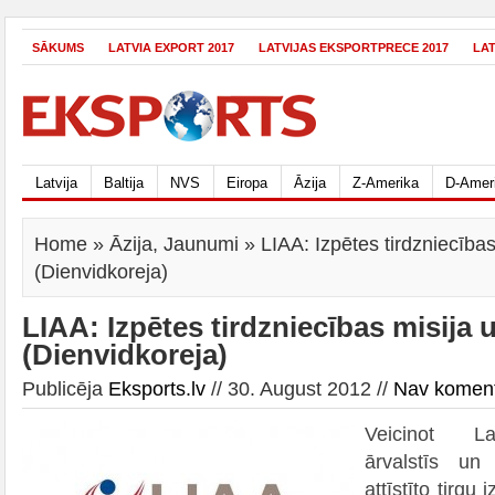
SĀKUMS
LATVIA EXPORT 2017
LATVIJAS EKSPORTPRECE 2017
LA
Latvija
Baltija
NVS
Eiropa
Āzija
Z-Amerika
D-Amer
Home
»
Āzija
,
Jaunumi
» LIAA: Izpētes tirdzniecības
(Dienvidkoreja)
LIAA: Izpētes tirdzniecības misija 
(Dienvidkoreja)
Publicēja
Eksports.lv
// 30. August 2012 //
Nav komen
Veicinot La
ārvalstīs un
attīstīto tirgu 