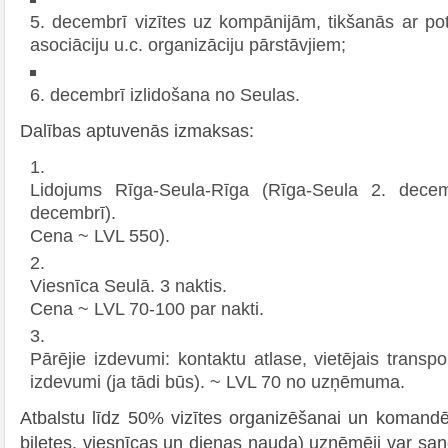
5. decembrī vizītes uz kompānijām, tikšanās ar pot
asociāciju u.c. organizāciju pārstāvjiem;
6. decembrī izlidošana no Seulas.
Dalības aptuvenās izmaksas:
Lidojums Rīga-Seula-Rīga (Rīga-Seula 2. dece
decembrī).
Cena ~ LVL 550).
Viesnīca Seulā. 3 naktis.
Cena ~ LVL 70-100 par nakti.
Pārējie izdevumi: kontaktu atlase, vietējais transpo
izdevumi (ja tādi būs). ~ LVL 70 no uzņēmuma.
Atbalstu līdz 50% vizītes organizēšanai un komand
biļetes, viesnīcas un dienas nauda) uzņēmēji var saņ