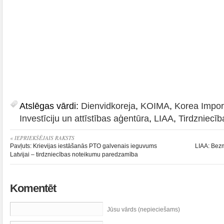
Atslēgas vārdi:
Dienvidkoreja
,
KOIMA
,
Korea Impor
Investīciju un attīstības aģentūra
,
LIAA
,
Tirdzniecīb
« IEPRIEKŠĒJAIS RAKSTS
Pavļuts: Krievijas iestāšanās PTO galvenais ieguvums
LIAA: Bez
Latvijai – tirdzniecības noteikumu paredzamība
Komentēt
Jūsu vārds (nepieciešams)