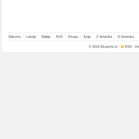
Sākums
Latvija
Baltija
NVS
Eiropa
Āzija
Z-Amerika
D-Amerika
© 2016
Eksports.lv
·
RSS
· De