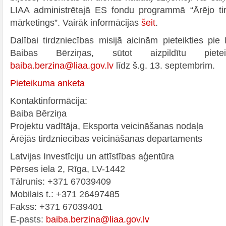
LIAA administrētajā ES fondu programmā “Ārējo ti
mārketings”. Vairāk informācijas
šeit
.
Dalībai tirdzniecības misijā aicinām pieteikties pie
Baibas Bērziņas, sūtot aizpildītu pie
baiba.berzina@liaa.gov.lv
līdz š.g. 13. septembrim.
Pieteikuma anketa
Kontaktinformācija:
Baiba Bērziņa
Projektu vadītāja, Eksporta veicināšanas nodaļa
Ārējās tirdzniecības veicināšanas departaments
Latvijas Investīciju un attīstības aģentūra
Pērses iela 2, Rīga, LV-1442
Tālrunis: +371 67039409
Mobilais t.: +371 26497485
Fakss: +371 67039401
E-pasts:
baiba.berzina@liaa.gov.lv