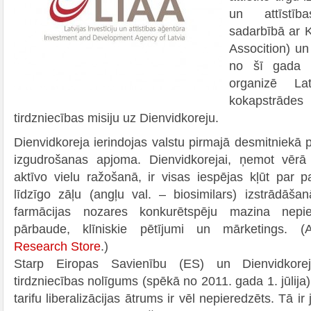
un attīstīb
sadarbībā ar 
Assocition) u
no šī gada 
organizē La
kokapstrād
tirdzniecības misiju uz Dienvidkoreju.
Dienvidkoreja ierindojas valstu pirmajā desmitniekā p
izgudrošanas apjoma. Dienvidkorejai, ņemot vērā t
aktīvo vielu ražošanā, ir visas iespējas kļūt par pa
līdzīgo zāļu (angļu val. – biosimilars) izstrādāša
farmācijas nozares konkurētspēju mazina nepie
pārbaude, klīniskie pētījumi un mārketings. 
Research Store
.)
Starp Eiropas Savienību (ES) un Dienvidkorej
tirdzniecības nolīgums (spēkā no 2011. gada 1. jūlija
tarifu liberalizācijas ātrums ir vēl nepieredzēts. Tā i