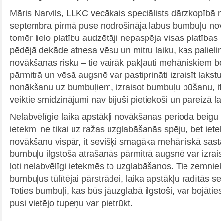
Māris Narvils, LLKC vecākais speciālists dārzkopībā n
septembra pirmā puse nodrošināja labus bumbuļu no
tomēr lielo platību audzētāji nepaspēja visas platība
pēdējā dekāde atnesa vēsu un mitru laiku, kas paliel
novākšanas risku – tie vairāk pakļauti mehāniskiem 
pārmitrā un vēsā augsnē var pastiprināti izraisīt lakst
nonākšanu uz bumbuļiem, izraisot bumbuļu pūšanu, it 
veiktie smidzinājumi nav bijuši pietiekoši un pareizā la
Nelabvēlīgie laika apstākļi novākšanas perioda beigu
ietekmi ne tikai uz ražas uzglabāšanās spēju, bet ie
novākšanu vispār, it sevišķi smagāka mehāniskā sas
bumbuļu ilgstoša atrašanās pārmitrā augsnē var izrais
ļoti nelabvēlīgi ietekmēs to uzglabāšanos. Tie zemniek
bumbuļus tūlītējai pārstrādei, laika apstākļu radītās s
Toties bumbuļi, kas būs jāuzglabā ilgstoši, var bojāti
pusi vietējo tupeņu var pietrūkt.