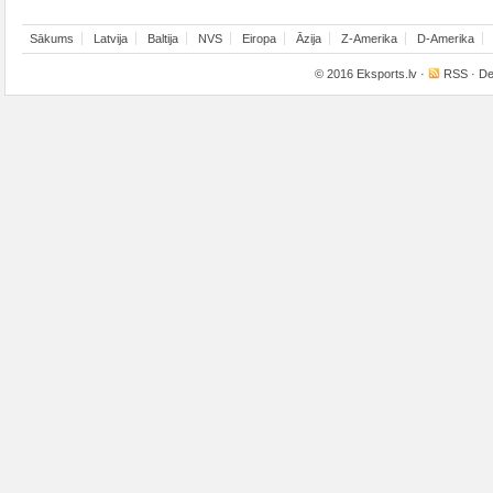
Sākums
Latvija
Baltija
NVS
Eiropa
Āzija
Z-Amerika
D-Amerika
© 2016
Eksports.lv
·
RSS
· De