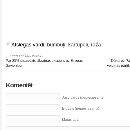
Atslēgas vārdi:
bumbuļi
,
kartupeļi
,
raža
« IEPRIEKŠĒJAIS RAKSTS
Par 25% pieaudzis Ukrainas eksports uz Eiropas
Dūklavs: Pa
Savienību
veicinās pārti
Komentēt
Jūsu vārds (nepieciešams)
E-pasts (nepieciešams)
Mājaslapa