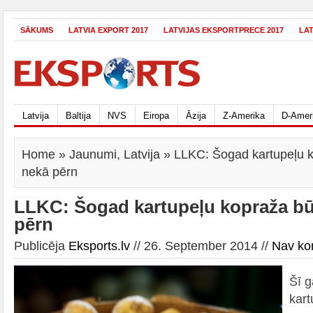
SĀKUMS
LATVIA EXPORT 2017
LATVIJAS EKSPORTPRECE 2017
LA
Latvija
Baltija
NVS
Eiropa
Āzija
Z-Amerika
D-Amer
Home
»
Jaunumi
,
Latvija
» LLKC: Šogad kartupeļu 
nekā pērn
LLKC: Šogad kartupeļu kopraža b
pērn
Publicēja
Eksports.lv
// 26. September 2014 //
Nav ko
Šī g
kart