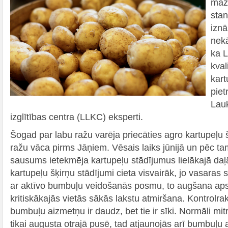
mazā
sta
izn
nekā
ka L
kval
kart
piet
Lauk
izglītības centra (LLKC) eksperti.
Šogad par labu ražu varēja priecāties agro kartupeļu š
ražu vāca pirms Jāņiem. Vēsais laiks jūnijā un pēc ta
sausums ietekmēja kartupeļu stādījumus lielākajā daļā 
kartupeļu šķirņu stādījumi cieta visvairāk, jo vasaras
ar aktīvo bumbuļu veidošanās posmu, to augšana aps
kritiskākajās vietās sākās lakstu atmiršana. Kontrolra
bumbuļu aizmetņu ir daudz, bet tie ir sīki. Normāli mit
tikai augusta otrajā pusē, tad atjaunojās arī bumbuļu