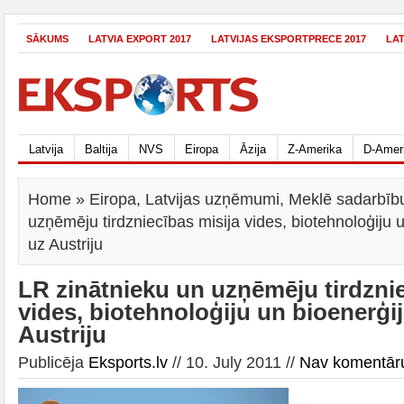
SĀKUMS
LATVIA EXPORT 2017
LATVIJAS EKSPORTPRECE 2017
LA
Latvija
Baltija
NVS
Eiropa
Āzija
Z-Amerika
D-Amer
Home
»
Eiropa
,
Latvijas uzņēmumi
,
Meklē sadarbīb
uzņēmēju tirdzniecības misija vides, biotehnoloģiju 
uz Austriju
LR zinātnieku un uzņēmēju tirdznie
vides, biotehnoloģiju un bioenerģi
Austriju
Publicēja
Eksports.lv
// 10. July 2011 //
Nav komentār