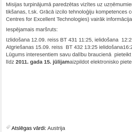
Misijas turpinājumā paredzētas vizītes uz uzņēmumie
tikšanas, t.sk. Grācā izcilo tehnoloģiju kompetences
Centres for Excellent Technologies) vairāk informācij
Iespējamais maršruts:
Izlidošana 12.09. reiss BT 431 11:25, ielidošana 12:
Atgriešanas 15.09. reiss BT 432 13:25 ielidošana16:
Lūgums interesentiem savu dalību braucienā pieteikt s
līdz
2011. gada 15. jūlijam
aizpildot elektronisko pie
Atslēgas vārdi:
Austrija