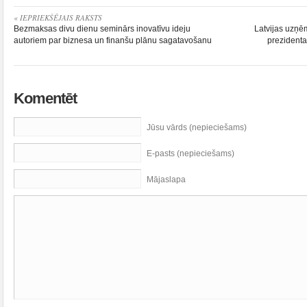
« IEPRIEKŠĒJAIS RAKSTS
Bezmaksas divu dienu seminārs inovatīvu ideju
Latvijas uzņē
autoriem par biznesa un finanšu plānu sagatavošanu
prezidenta
Komentēt
Jūsu vārds (nepieciešams)
E-pasts (nepieciešams)
Mājaslapa