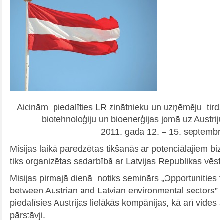
Aicinām piedalīties LR zinātnieku un uzņēmēju tirdz
biotehnoloģiju un bioenerģijas jomā uz Austri
2011. gada 12. – 15. septembr
Misijas laikā paredzētas tikšanās ar potenciālajiem b
tiks organizētas sadarbībā ar Latvijas Republikas vēst
Misijas pirmajā dienā notiks seminārs „Opportunities 
between Austrian and Latvian environmental sectors” 
piedalīsies Austrijas lielākās kompānijas, kā arī vides
pārstāvji.