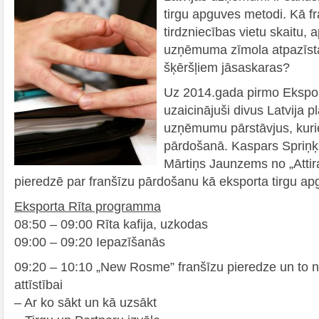
tirgu apguves metodi. Kā fra
tirdzniecības vietu skaitu, 
uzņēmuma zīmola atpazīst
šķēršļiem jāsaskaras?
Uz 2014.gada pirmo Ekspo
uzaicinājuši divus Latvija p
uzņēmumu pārstāvjus, kurie
pārdošanā. Kaspars Spriņ
Mārtiņs Jaunzems no „Attir
pieredzē par franšīzu pārdošanu kā eksporta tirgu ap
Eksporta Rīta programma
08:50 – 09:00 Rīta kafija, uzkodas
09:00 – 09:20 Iepazīšanās
09:20 – 10:10 „New Rosme” franšīzu pieredze un t
attīstībai
– Ar ko sākt un kā uzsākt