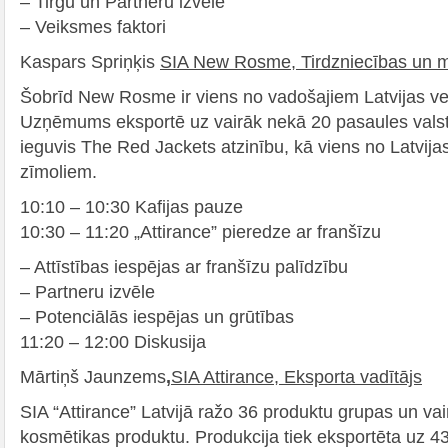
– Tirgu un Partneru izvēle
– Veiksmes faktori
Kaspars Spriņķis
SIA New Rosme, Tirdzniecības un mā
Šobrīd New Rosme ir viens no vadošajiem Latvijas ve
Uzņēmums eksportē uz vairāk nekā 20 pasaules vals
ieguvis The Red Jackets atzinību, kā viens no Latvijas
zīmoliem.
10:10 – 10:30 Kafijas pauze
10:30 – 11:20 „Attirance” pieredze ar franšīzu
– Attīstības iespējas ar franšīzu palīdzību
– Partneru izvēle
– Potenciālās iespējas un grūtības
11:20 – 12:00 Diskusija
Mārtiņš Jaunzems
,
SIA Attirance, Eksporta vadītājs
SIA “Attirance” Latvijā ražo 36 produktu grupas un va
kosmētikas produktu. Produkcija tiek eksportēta uz 