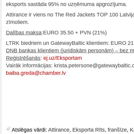
eksports sastāda 95% no uzņēmuma apgrozījuma.
Attirance ir viens no The Red Jackets TOP 100 Latvija
zīmoliem.
Dalības maksa
:EURO 35.50 + PVN (21%)
LTRK biedriem un GatewayBaltic klientiem: EURO 2
DNB bankas klientiem (juridiskām personām) – bez 
Reģistrēšanās
:
ej.uz/Eksportam
Vairāk informācijas: krista.petersone@gatewaybaltic.
baiba.greda@chamber.lv
Atslēgas vārdi:
Attirance
,
Eksporta Rīts
,
franšīze
,
K