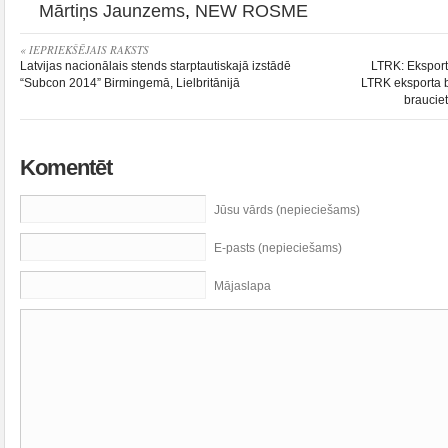
Mārtiņs Jaunzems
,
NEW ROSME
« IEPRIEKŠĒJAIS RAKSTS
Latvijas nacionālais stends starptautiskajā izstādē
LTRK: Eksportē
“Subcon 2014” Birmingemā, Lielbritānijā
LTRK eksporta b
brauciet
Komentēt
Jūsu vārds (nepieciešams)
E-pasts (nepieciešams)
Mājaslapa