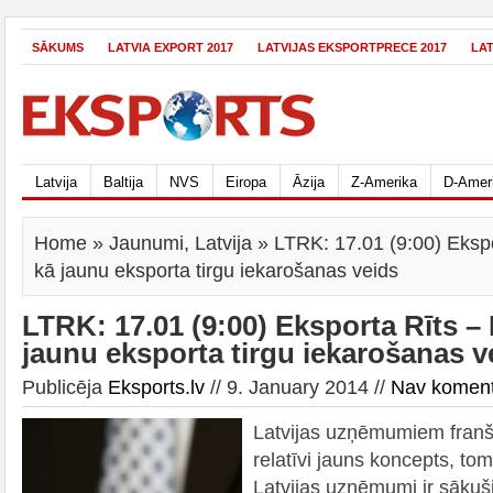
SĀKUMS
LATVIA EXPORT 2017
LATVIJAS EKSPORTPRECE 2017
LA
Latvija
Baltija
NVS
Eiropa
Āzija
Z-Amerika
D-Amer
Home
»
Jaunumi
,
Latvija
» LTRK: 17.01 (9:00) Ekspo
kā jaunu eksporta tirgu iekarošanas veids
LTRK: 17.01 (9:00) Eksporta Rīts –
jaunu eksporta tirgu iekarošanas v
Publicēja
Eksports.lv
// 9. January 2014 //
Nav komen
Latvijas uzņēmumiem franš
relatīvi jauns koncepts, tom
Latvijas uzņēmumi ir sākuš