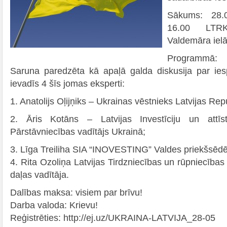
Sākums: 28.0
16.00 LTR
Valdemāra ielā
Programmā:
Saruna paredzēta kā apaļā galda diskusija par ie
ievadīs 4 šīs jomas eksperti:
1. Anatolijs Oļijņiks – Ukrainas vēstnieks Latvijas Rep
2. Āris Kotāns – Latvijas Investīciju un attīs
Pārstāvniecības vadītājs Ukrainā;
3. Līga Treiliha SIA “INOVESTING” Valdes priekšsēdē
4. Rita Ozoliņa Latvijas Tirdzniecības un rūpniecība
daļas vadītāja.
Dalības maksa: visiem par brīvu!
Darba valoda: Krievu!
Reģistrēties: http://ej.uz/UKRAINA-LATVIJA_28-05