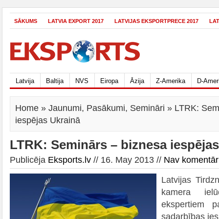
SĀKUMS
LATVIA EXPORT 2017
LATVIJAS EKSPORTPRECE 2017
LA
Latvija
Baltija
NVS
Eiropa
Āzija
Z-Amerika
D-Amer
Home
»
Jaunumi
,
Pasākumi
,
Semināri
» LTRK: Semi
iespējas Ukrainā
LTRK: Seminārs – biznesa iespējas
Publicēja
Eksports.lv
// 16. May 2013 //
Nav komentār
Latvijas Tirdz
kamera ie
ekspertiem p
sadarbības ie