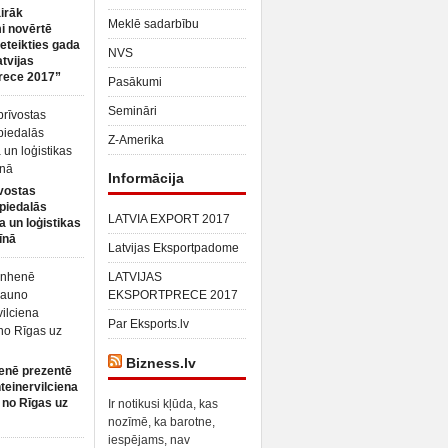
irāk
Meklē sadarbību
 novērtē
ieteikties gada
NVS
atvijas
rece 2017”
Pasākumi
Semināri
Z-Amerika
Informācija
vostas
piedalās
LATVIA EXPORT 2017
a un loģistikas
īnā
Latvijas Eksportpadome
LATVIJAS
EKSPORTPRECE 2017
Par Eksports.lv
Bizness.lv
enē prezentē
teinervilciena
 no Rīgas uz
Ir notikusi kļūda, kas
nozīmē, ka barotne,
iespējams, nav