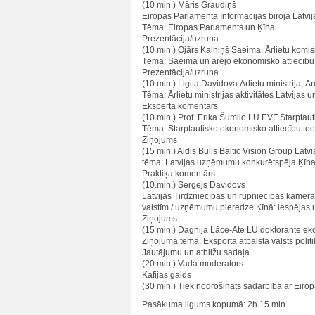
(10 min.) Māris Graudiņš
Eiropas Parlamenta Informācijas biroja Latvij
Tēma: Eiropas Parlaments un Ķīna.
Prezentācija/uzruna
(10 min.) Ojārs Kalniņš Saeima, Ārlietu komis
Tēma: Saeima un ārējo ekonomisko attiecību 
Prezentācija/uzruna
(10 min.) Ligita Davidova Ārlietu ministrija,
Tēma: Ārlietu ministrijas aktivitātes Latvijas
Eksperta komentārs
(10.min.) Prof. Ērika Šumilo LU EVF Starptaut
Tēma: Starptautisko ekonomisko attiecību teor
Ziņojums
(15 min.) Aldis Bulis Baltic Vision Group Lat
tēma: Latvijas uzņēmumu konkurētspēja Ķīna
Praktiķa komentārs
(10.min.) Sergejs Davidovs
Latvijas Tirdzniecības un rūpniecības kamera
valstīm / uzņēmumu pieredze Ķīnā: iespējas u
Ziņojums
(15 min.) Dagnija Lāce-Ate LU doktorante e
Ziņojuma tēma: Eksporta atbalsta valsts politi
Jautājumu un atbilžu sadaļa
(20 min.) Vada moderators
Kafijas galds
(30 min.) Tiek nodrošināts sadarbībā ar Eirop
Pasākuma ilgums kopumā: 2h 15 min.