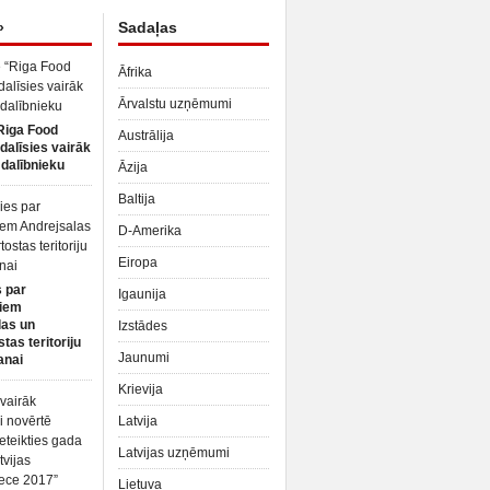
»
Sadaļas
Āfrika
Ārvalstu uzņēmumi
Riga Food
Austrālija
dalīsies vairāk
dalībnieku
Āzija
Baltija
D-Amerika
Eiropa
 par
Igaunija
iem
las un
Izstādes
tas teritoriju
Jaunumi
anai
Krievija
Latvija
Latvijas uzņēmumi
Lietuva