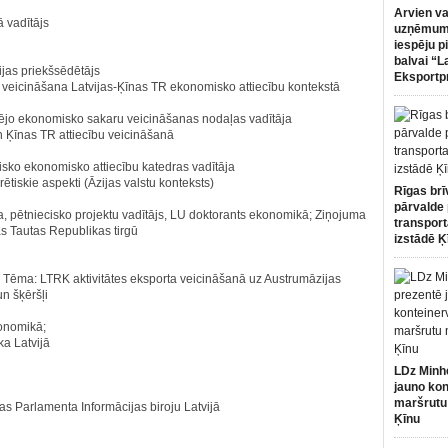
Arvien va
ā vadītājs
uzņēmumi
iespēju p
balvai “L
ijas priekšsēdētājs
Eksportp
veicināšana Latvijas-Ķīnas TR ekonomisko attiecību kontekstā
 Ārējo ekonomisko sakaru veicināšanas nodaļas vadītāja
 un Ķīnas TR attiecību veicināšanā
isko ekonomisko attiecību katedras vadītāja
ētiskie aspekti (Āzijas valstu konteksts)
Rīgas brī
pārvalde 
via, pētniecisko projektu vadītājs, LU doktorants ekonomikā; Ziņojuma
transport
s Tautas Republikas tirgū
izstādē Ķ
 Tēma: LTRK aktivitātes eksporta veicināšanā uz Austrumāzijas
n šķēršļi
konomikā;
ka Latvijā
LDz Minh
jauno kon
maršrutu
as Parlamenta Informācijas biroju Latvijā
Ķīnu