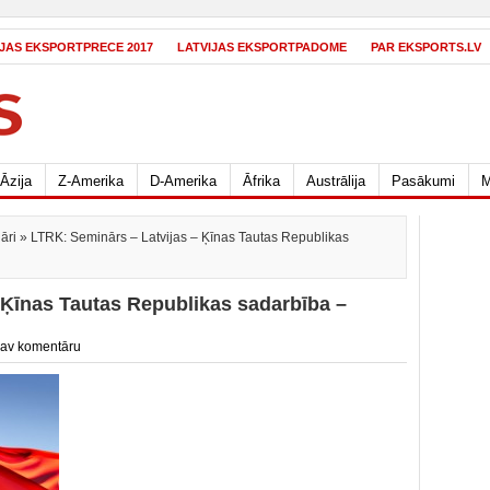
IJAS EKSPORTPRECE 2017
LATVIJAS EKSPORTPADOME
PAR EKSPORTS.LV
Āzija
Z-Amerika
D-Amerika
Āfrika
Austrālija
Pasākumi
M
āri
» LTRK: Seminārs – Latvijas – Ķīnas Tautas Republikas
 Ķīnas Tautas Republikas sadarbība –
av komentāru