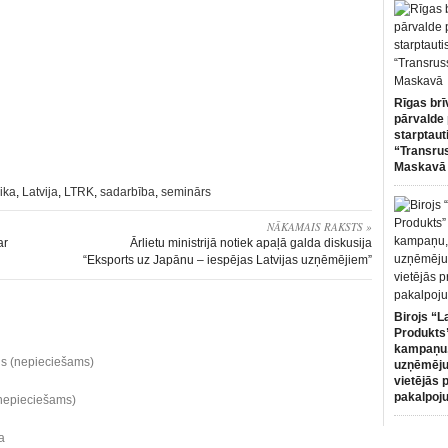
Rīgas brī
pārvalde 
starptaut
“Transru
Maskavā
ika
,
Latvija
,
LTRK
,
sadarbība
,
seminārs
NĀKAMAIS RAKSTS »
ar
Ārlietu ministrijā notiek apaļā galda diskusija
“Eksports uz Japānu – iespējas Latvijas uzņēmējiem”
Birojs “L
Produkts”
kampaņu,
ds (nepieciešams)
uzņēmēju
vietējās 
pakalpoj
(nepieciešams)
a