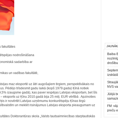
JAUNĀK
 fakultātes
Baiba 
urētspējas nodrošināšana
nozīmīg
konomiskā sadarbība ar
drošību
Septemb
omikas un vadības fakultātē,
izstrād
Straujā
atvijas maz eksportē uz ātri augošajiem tirgiem, perspektīvākais no
NVS va
gus. Pēdējo trīsdesmit gadu laikā (kopš 1979.gada) Ķīnā notiek
,5% izaugsme gadā), kas paver iespējas Latvijas eksportam, bet šīs
Jūlijā 
 – eksports uz Ķīnu 2010.gadā bija 25 milj. EUR vērtībā . Apzinoties
samazin
rķis ir novērtēt Latvijas uzņēmumu konkurētspēju Ķīnas tirgū
alībvalstīm un meklēt risinājumus Latvijas eksporta pieaugumam uz
FM: vāj
preču 
tātes Doktorantūras skola „Valsts tautsaimniecības starptautiskās