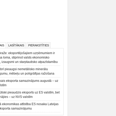
AIS
LASĪTĀKAIS
PIERAKSTĪTIES
Braže: eksportējošajiem uzņēmumiem ir
a loma, stiprinot valsts ekonomisko
, izaugsmi un starptautisko atpazīstamību
rī pieaugsi nemetālisko minerālu
ājumu, mēbeļu un poligrāfijas ražošana
kais eksporta samazinājums augustā – uz
lstīm
būtiski pieaudzis eksports uz ES valstīm, bet
ājies – uz NVS valstīm
ā ekonomikas attīstība ES nosaka Latvijas
eksporta samazinājumu