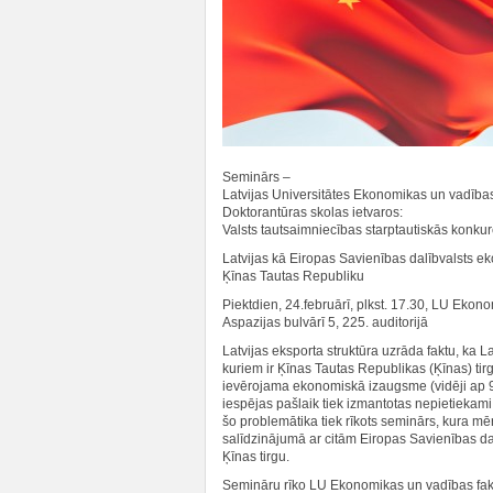
Seminārs –
Latvijas Universitātes Ekonomikas un vadības
Doktorantūras skolas ietvaros:
Valsts tautsaimniecības starptautiskās konk
Latvijas kā Eiropas Savienības dalībvalsts e
Ķīnas Tautas Republiku
Piektdien, 24.februārī, plkst. 17.30, LU Ekon
Aspazijas bulvārī 5, 225. auditorijā
Latvijas eksporta struktūra uzrāda faktu, ka L
kuriem ir Ķīnas Tautas Republikas (Ķīnas) tir
ievērojama ekonomiskā izaugsme (vidēji ap 9
iespējas pašlaik tiek izmantotas nepietiekami
šo problemātika tiek rīkots seminārs, kura mē
salīdzinājumā ar citām Eiropas Savienības d
Ķīnas tirgu.
Semināru rīko LU Ekonomikas un vadības fakul