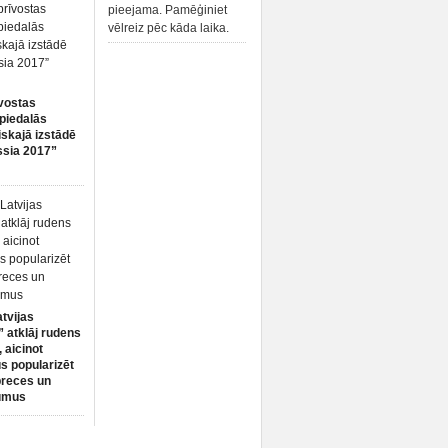
pieejama. Pamēģiniet
vēlreiz pēc kāda laika.
vostas
piedalās
iskajā izstādē
ssia 2017”
atvijas
 atklāj rudens
 aicinot
s popularizēt
preces un
umus