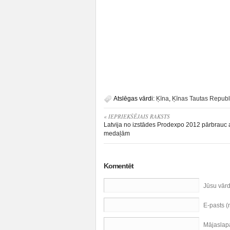
Atslēgas vārdi:
Ķīna
,
Ķīnas Tautas Republ
« IEPRIEKŠĒJAIS RAKSTS
Latvija no izstādes Prodexpo 2012 pārbrauc 
medaļām
Komentēt
Jūsu vār
E-pasts 
Mājaslap