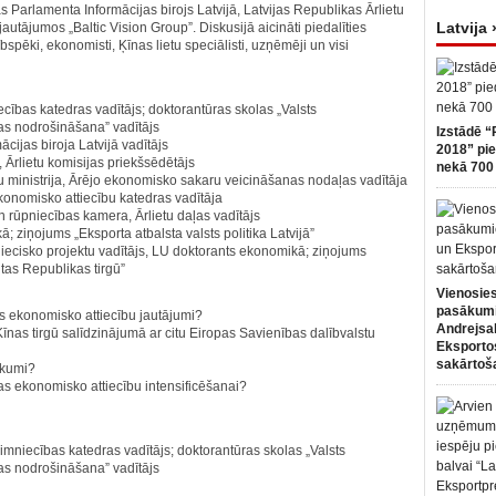
 Parlamenta Informācijas birojs Latvijā, Latvijas Republikas Ārlietu
Latvija 
autājumos „Baltic Vision Group”. Diskusijā aicināti piedalīties
pēki, ekonomisti, Ķīnas lietu speciālisti, uzņēmēji un visi
cības katedras vadītājs; doktorantūras skolas „Valsts
as nodrošināšana” vadītājs
Izstādē “
cijas biroja Latvijā vadītājs
2018” pie
 Ārlietu komisijas priekšsēdētājs
nekā 700 
tu ministrija, Ārējo ekonomisko sakaru veicināšanas nodaļas vadītāja
konomisko attiecību katedras vadītāja
n rūpniecības kamera, Ārlietu daļas vadītājs
 ziņojums „Eksporta atbalsta valsts politika Latvijā”
tniecisko projektu vadītājs, LU doktorants ekonomikā; ziņojums
as Republikas tirgū”
Vienosies
pasākum
as ekonomisko attiecību jautājumi?
Andrejsa
nas tirgū salīdzinājumā ar citu Eiropas Savienības dalībvalstu
Eksportos
sakārtoš
ākumi?
nas ekonomisko attiecību intensificēšanai?
imniecības katedras vadītājs; doktorantūras skolas „Valsts
as nodrošināšana” vadītājs