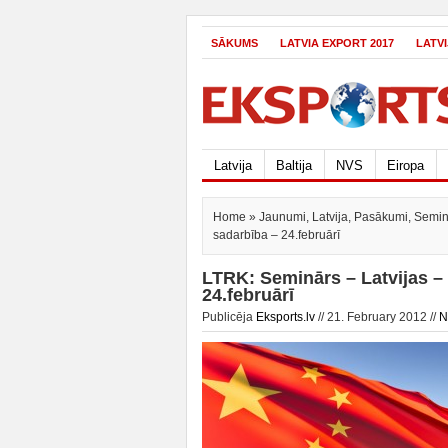
SĀKUMS
LATVIA EXPORT 2017
LATV
Latvija
Baltija
NVS
Eiropa
Home
»
Jaunumi
,
Latvija
,
Pasākumi
,
Semin
sadarbība – 24.februārī
LTRK: Seminārs – Latvijas –
24.februārī
Publicēja
Eksports.lv
// 21. February 2012 //
N