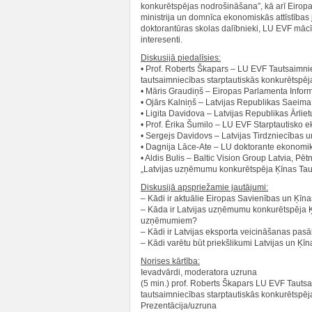
konkurētspējas nodrošināšana”, kā arī Eiropas
ministrija un domnīca ekonomiskās attīstības j
doktorantūras skolas dalībnieki, LU EVF mācībs
interesenti.
Diskusijā piedalīsies:
• Prof. Roberts Škapars – LU EVF Tautsaimnie
tautsaimniecības starptautiskās konkurētspēj
• Māris Graudiņš – Eiropas Parlamenta Informā
• Ojārs Kalniņš – Latvijas Republikas Saeima,
• Ligita Davidova – Latvijas Republikas Ārlie
• Prof. Ērika Šumilo – LU EVF Starptautisko e
• Sergejs Davidovs – Latvijas Tirdzniecības u
• Dagnija Lāce-Ate – LU doktorante ekonomikā;
• Aldis Bulis – Baltic Vision Group Latvia, Pē
„Latvijas uzņēmumu konkurētspēja Ķīnas Taut
Diskusijā apspriežamie jautājumi:
– Kādi ir aktuālie Eiropas Savienības un Ķīn
– Kāda ir Latvijas uzņēmumu konkurētspēja Ķī
uzņēmumiem?
– Kādi ir Latvijas eksporta veicināšanas pas
– Kādi varētu būt priekšlikumi Latvijas un Ķī
Norises kārtība:
Ievadvārdi, moderatora uzruna
(5 min.) prof. Roberts Škapars LU EVF Tautsa
tautsaimniecības starptautiskās konkurētspēj
Prezentācija/uzruna