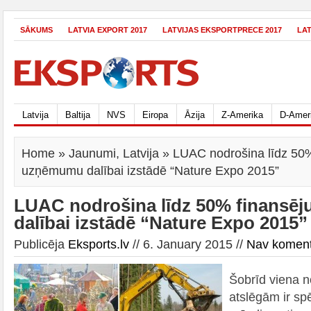
SĀKUMS
LATVIA EXPORT 2017
LATVIJAS EKSPORTPRECE 2017
LA
Latvija
Baltija
NVS
Eiropa
Āzija
Z-Amerika
D-Amer
Home
»
Jaunumi
,
Latvija
» LUAC nodrošina līdz 50
uzņēmumu dalībai izstādē “Nature Expo 2015”
LUAC nodrošina līdz 50% finans
dalībai izstādē “Nature Expo 2015”
Publicēja
Eksports.lv
// 6. January 2015 //
Nav komen
Šobrīd viena
atslēgām ir spē