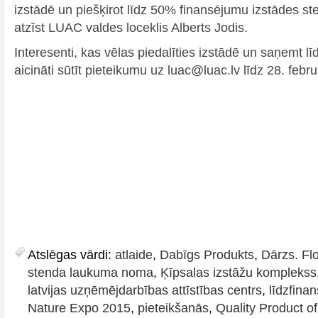
izstādē un piešķirot līdz 50% finansējumu izstādes s
atzīst LUAC valdes loceklis Alberts Jodis.
Interesenti, kas vēlas piedalīties izstādē un saņemt 
aicināti sūtīt pieteikumu uz luac@luac.lv līdz 28. febr
Atslēgas vārdi:
atlaide
,
Dabīgs Produkts
,
Dārzs. Fl
stenda laukuma noma
,
Ķīpsalas izstāžu komplekss
latvijas uzņēmējdarbības attīstības centrs
,
līdzfina
Nature Expo 2015
,
pieteikšanās
,
Quality Product of