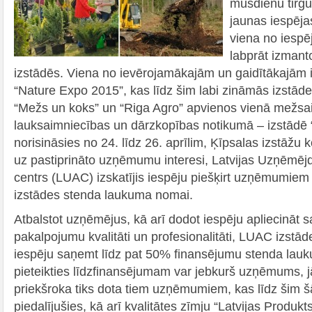
mūsdienu tirg
jaunas iespējas
viena no iesp
labprāt izmant
izstādēs. Viena no ievērojamākajām un gaidītākajām i
“Nature Expo 2015”, kas līdz šim labi zināmās izstāde
“Mežs un koks” un “Riga Agro” apvienos vienā mežsa
lauksaimniecības un dārzkopības notikumā – izstādē
norisināsies no 24. līdz 26. aprīlim, Ķīpsalas izstāžu
uz pastiprināto uzņēmumu interesi, Latvijas Uzņēmējd
centrs (LUAC) izskatījis iespēju piešķirt uzņēmumiem
izstādes stenda laukuma nomai.
Atbalstot uzņēmējus, kā arī dodot iespēju apliecināt s
pakalpojumu kvalitāti un profesionalitāti, LUAC izstā
iespēju saņemt līdz pat 50% finansējumu stenda lauk
pieteikties līdzfinansējumam var jebkurš uzņēmums, 
priekšroka tiks dota tiem uzņēmumiem, kas līdz šim š
piedalījušies, kā arī kvalitātes zīmju “Latvijas Produkt