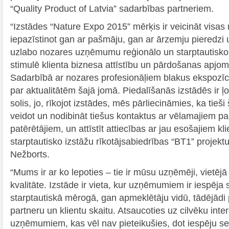
“Quality Product of Latvia” sadarbības partneriem.
“Izstādes “Nature Expo 2015” mērķis ir veicināt visas 
iepazīstinot gan ar pašmāju, gan ar ārzemju pieredzi
uzlabo nozares uzņēmumu reģionālo un starptautisko 
stimulē klienta biznesa attīstību un pārdošanas apj
Sadarbībā ar nozares profesionāļiem blakus ekspozīcija
par aktualitātēm šajā jomā. Piedalīšanās izstādēs ir ļ
solis, jo, rīkojot izstādes, mēs pārliecināmies, ka tieši
veidot un nodibināt tiešus kontaktus ar vēlamajiem p
patērētājiem, un attīstīt attiecības ar jau esošajiem kl
starptautisko izstāžu rīkotājsabiedrības “BT1” projekt
Nežborts.
“Mums ir ar ko lepoties – tie ir mūsu uzņēmēji, vietēj
kvalitāte. Izstāde ir vieta, kur uzņēmumiem ir iespēja 
starptautiskā mērogā, gan apmeklētāju vidū, tādējādi
partneru un klientu skaitu. Atsaucoties uz cilvēku int
uzņēmumiem, kas vēl nav pieteikušies, dot iespēju sev