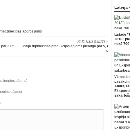
Latvija 
tirdzniecības apgrozījums
Izstādē “
2018” pie
NĀKAMAIS RAKSTS »
nekā 700 
 par 31,5
Maijā rūpniecības produkcijas apjoms pieauga par 5,3
%
Vienosies
ds (nepieciešams)
pasākum
Andrejsa
Eksportos
(nepieciešams)
sakārtoš
a