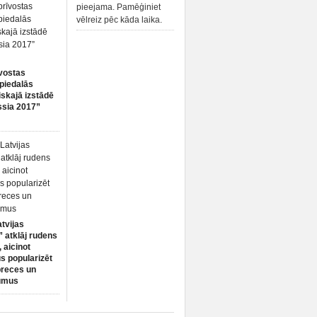
pieejama. Pamēģiniet
vēlreiz pēc kāda laika.
vostas
piedalās
iskajā izstādē
ssia 2017”
atvijas
 atklāj rudens
 aicinot
s popularizēt
preces un
umus