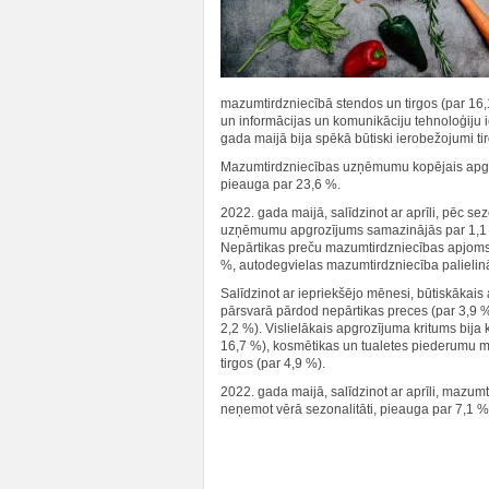
mazumtirdzniecībā stendos un tirgos (par 16,
un informācijas un komunikāciju tehnoloģiju i
gada maijā bija spēkā būtiski ierobežojumi tir
Mazumtirdzniecības uzņēmumu kopējais apgro
pieauga par 23,6 %.
2022. gada maijā, salīdzinot ar aprīli, pēc 
uzņēmumu apgrozījums samazinājās par 1,1 %
Nepārtikas preču mazumtirdzniecības apjoms,
%, autodegvielas mazumtirdzniecība palielinā
Salīdzinot ar iepriekšējo mēnesi, būtiskākais
pārsvarā pārdod nepārtikas preces (par 3,9 
2,2 %). Vislielākais apgrozījuma kritums bija
16,7 %), kosmētikas un tualetes piederumu m
tirgos (par 4,9 %).
2022. gada maijā, salīdzinot ar aprīli, mazu
neņemot vērā sezonalitāti, pieauga par 7,1 %