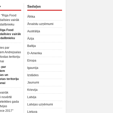
»
Sadaļas
Āfrika
Ārvalstu uzņēmumi
Riga Food
Austrālija
dalīsies vairāk
dalībnieku
Āzija
Baltija
D-Amerika
Eiropa
 par
Igaunija
iem
las un
Izstādes
tas teritoriju
Jaunumi
anai
Krievija
Latvija
Latvijas uzņēmumi
Lietuva