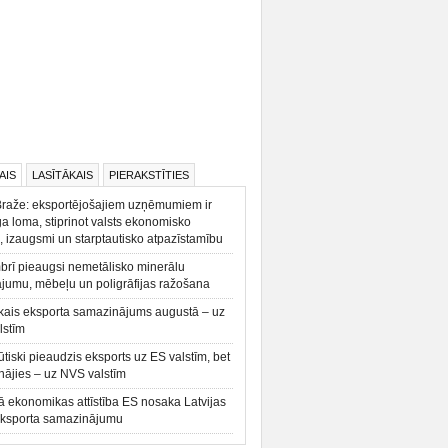
AIS
LASĪTĀKAIS
PIERAKSTĪTIES
Braže: eksportējošajiem uzņēmumiem ir
a loma, stiprinot valsts ekonomisko
, izaugsmi un starptautisko atpazīstamību
rī pieaugsi nemetālisko minerālu
ājumu, mēbeļu un poligrāfijas ražošana
kais eksporta samazinājums augustā – uz
lstīm
būtiski pieaudzis eksports uz ES valstīm, bet
ājies – uz NVS valstīm
ā ekonomikas attīstība ES nosaka Latvijas
eksporta samazinājumu