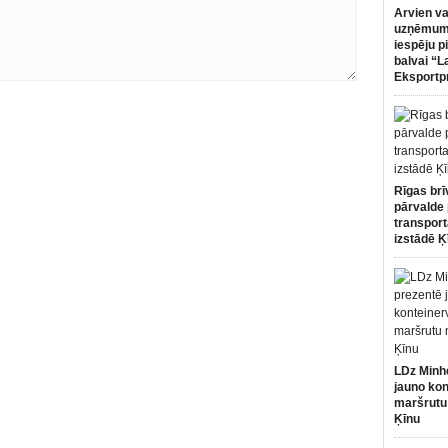
Arvien va
uzņēmumi
iespēju p
balvai “L
Eksportp
Rīgas brī
pārvalde 
transport
izstādē Ķ
LDz Minh
jauno kon
maršrutu
Ķīnu