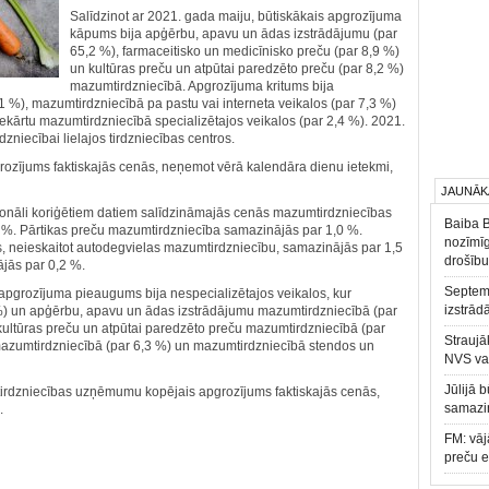
Salīdzinot ar 2021. gada maiju, būtiskākais apgrozījuma
kāpums bija apģērbu, apavu un ādas izstrādājumu (par
65,2 %), farmaceitisko un medicīnisko preču (par 8,9 %)
un kultūras preču un atpūtai paredzēto preču (par 8,2 %)
mazumtirdzniecībā. Apgrozījuma kritums bija
1 %), mazumtirdzniecībā pa pastu vai interneta veikalos (par 7,3 %)
ekārtu mazumtirdzniecībā specializētajos veikalos (par 2,4 %). 2021.
dzniecībai lielajos tirdzniecības centros.
zījums faktiskajās cenās, neņemot vērā kalendāra dienu ietekmi,
JAUNĀK
sezonāli koriģētiem datiem salīdzināmajās cenās mazumtirdzniecības
Baiba 
. Pārtikas preču mazumtirdzniecība samazinājās par 1,0 %.
nozīmīg
 neieskaitot autodegvielas mazumtirdzniecību, samazinājās par 1,5
drošību
jās par 0,2 %.
Septemb
 apgrozījuma pieaugums bija nespecializētajos veikalos, kur
izstrād
%) un apģērbu, apavu un ādas izstrādājumu mazumtirdzniecībā (par
 kultūras preču un atpūtai paredzēto preču mazumtirdzniecībā (par
Straujā
azumtirdzniecībā (par 6,3 %) un mazumtirdzniecībā stendos un
NVS va
Jūlijā 
mtirdzniecības uzņēmumu kopējais apgrozījums faktiskajās cenās,
samazin
.
FM: vāj
preču 