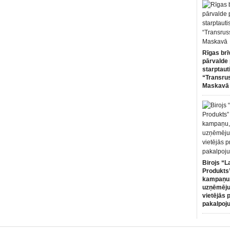
Rīgas brī
pārvalde 
starptaut
“Transru
Maskavā
Birojs “L
Produkts”
kampaņu,
uzņēmēju
vietējās 
pakalpoj