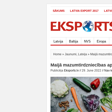
SĀKUMS
LATVIA EXPORT 2017
LATV
Latvija
Baltija
NVS
Eiropa
Home
»
Jaunumi
,
Latvija
» Maijā mazumtird
Maijā mazumtirdzniecības ap
Publicēja
Eksports.lv
// 29. June 2022 //
Nav 