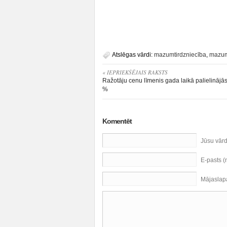
Atslēgas vārdi:
mazumtirdzniecība
,
mazum
« IEPRIEKŠĒJAIS RAKSTS
Ražotāju cenu līmenis gada laikā palielinājās
%
Komentēt
Jūsu vār
E-pasts 
Mājaslap