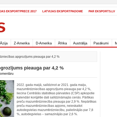
IJAS EKSPORTPRECE 2017
LATVIJAS EKSPORTPADOME
PAR EKSPORTS.LV
Āzija
Z-Amerika
D-Amerika
Āfrika
Austrālija
Pasākumi
M
zniecības apgrozījums pieauga par 4,2 %
grozījums pieauga par 4,2 %
komentāru
2022. gada maijā, salīdzinot ar 2021. gada maiju,
mazumtirdzniecības apgrozījums pieauga par 4,2 %,
liecina Centrālās statistikas pārvaldes (CSP) apkopotie
kalendāri koriģētie dati salīdzināmajās cenās. Pārtikas
preču mazumtirdzniecība pieauga par 2,9 %. Nepārtikas
preču mazumtirdzniecības apjoms, neieskaitot
autodegvielas mazumtirdzniecību, palielinājās par 7,8
%, autodegvielas – samazinājās par 2,6 %.