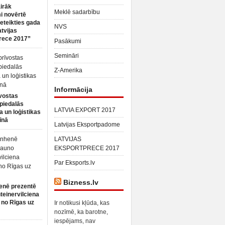
irāk
Meklē sadarbību
 novērtē
ieteikties gada
NVS
atvijas
rece 2017”
Pasākumi
Semināri
Z-Amerika
Informācija
vostas
piedalās
LATVIA EXPORT 2017
a un loģistikas
īnā
Latvijas Eksportpadome
LATVIJAS
EKSPORTPRECE 2017
Par Eksports.lv
Bizness.lv
enē prezentē
teinervilciena
 no Rīgas uz
Ir notikusi kļūda, kas
nozīmē, ka barotne,
iespējams, nav