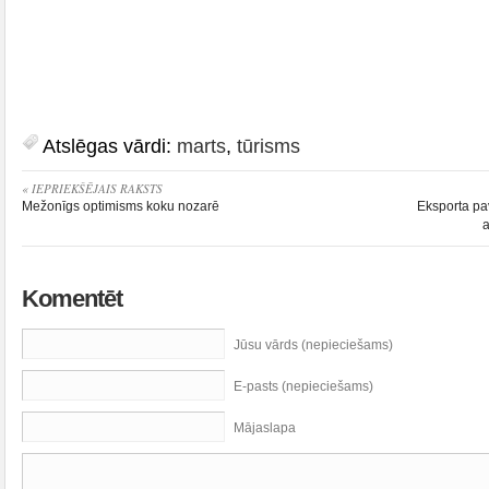
Atslēgas vārdi:
marts
,
tūrisms
« IEPRIEKŠĒJAIS RAKSTS
Mežonīgs optimisms koku nozarē
Eksporta pa
a
Komentēt
Jūsu vārds (nepieciešams)
E-pasts (nepieciešams)
Mājaslapa