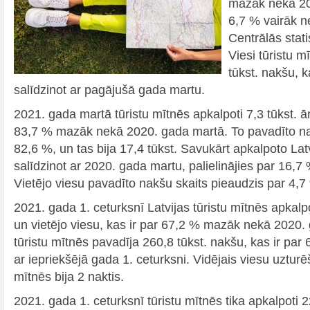
mazāk nekā 20
6,7 % vairāk ne
Centrālās stati
Viesi tūristu m
tūkst. nakšu, 
salīdzinot ar pagājušā gada martu.
2021. gada martā tūristu mītnēs apkalpoti 7,3 tūkst. ār
83,7 % mazāk nekā 2020. gada martā. To pavadīto nak
82,6 %, un tas bija 17,4 tūkst. Savukārt apkalpoto Latv
salīdzinot ar 2020. gada martu, palielinājies par 16,7 
Vietējo viesu pavadīto nakšu skaits pieaudzis par 4,7 
2021. gada 1. ceturksnī Latvijas tūristu mītnēs apkalpo
un vietējo viesu, kas ir par 67,2 % mazāk nekā 2020. 
tūristu mītnēs pavadīja 260,8 tūkst. nakšu, kas ir par
ar iepriekšējā gada 1. ceturksni. Vidējais viesu uzturē
mītnēs bija 2 naktis.
2021. gada 1. ceturksnī tūristu mītnēs tika apkalpoti 2