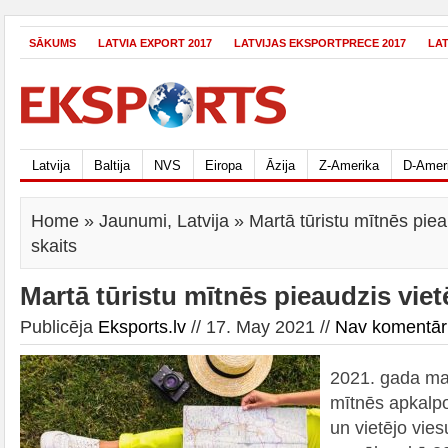
SĀKUMS
LATVIA EXPORT 2017
LATVIJAS EKSPORTPRECE 2017
LA
Latvija
Baltija
NVS
Eiropa
Āzija
Z-Amerika
D-Amer
Home
»
Jaunumi
,
Latvija
» Martā tūristu mītnēs piea
skaits
Martā tūristu mītnēs pieaudzis viet
Publicēja
Eksports.lv
// 17. May 2021 //
Nav komentār
2021. gada mar
mītnēs apkalpot
un vietējo vies