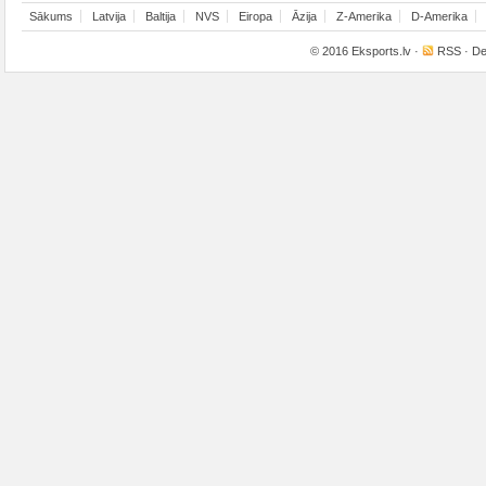
Sākums
Latvija
Baltija
NVS
Eiropa
Āzija
Z-Amerika
D-Amerika
© 2016
Eksports.lv
·
RSS
· De