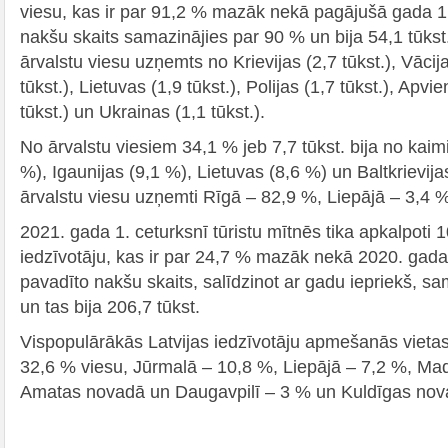
viesu, kas ir par 91,2 % mazāk nekā pagājušā gada 1.
nakšu skaits samazinājies par 90 % un bija 54,1 tūkst
ārvalstu viesu uzņemts no Krievijas (2,7 tūkst.), Vācij
tūkst.), Lietuvas (1,9 tūkst.), Polijas (1,7 tūkst.), Apvi
tūkst.) un Ukrainas (1,1 tūkst.).
No ārvalstu viesiem 34,1 % jeb 7,7 tūkst. bija no kaim
%), Igaunijas (9,1 %), Lietuvas (8,6 %) un Baltkrievija
ārvalstu viesu uzņemti Rīgā – 82,9 %, Liepājā – 3,4 
2021. gada 1. ceturksnī tūristu mītnēs tika apkalpoti 1
iedzīvotāju, kas ir par 24,7 % mazāk nekā 2020. gada 
pavadīto nakšu skaits, salīdzinot ar gadu iepriekš, s
un tas bija 206,7 tūkst.
Vispopulārākās Latvijas iedzīvotāju apmešanās vietas
32,6 % viesu, Jūrmalā – 10,8 %, Liepājā – 7,2 %, M
Amatas novadā un Daugavpilī – 3 % un Kuldīgas nov