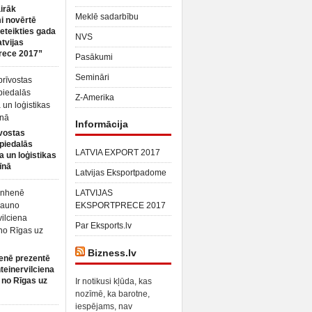
irāk
Meklē sadarbību
 novērtē
ieteikties gada
NVS
atvijas
rece 2017”
Pasākumi
Semināri
Z-Amerika
Informācija
vostas
piedalās
LATVIA EXPORT 2017
a un loģistikas
īnā
Latvijas Eksportpadome
LATVIJAS
EKSPORTPRECE 2017
Par Eksports.lv
Bizness.lv
enē prezentē
teinervilciena
 no Rīgas uz
Ir notikusi kļūda, kas
nozīmē, ka barotne,
iespējams, nav