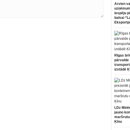
Arvien va
uzņēmumi
iespēju p
balvai “L
Eksportp
Rīgas brī
pārvalde 
transport
izstādē Ķ
LDz Minh
jauno kon
maršrutu
Ķīnu