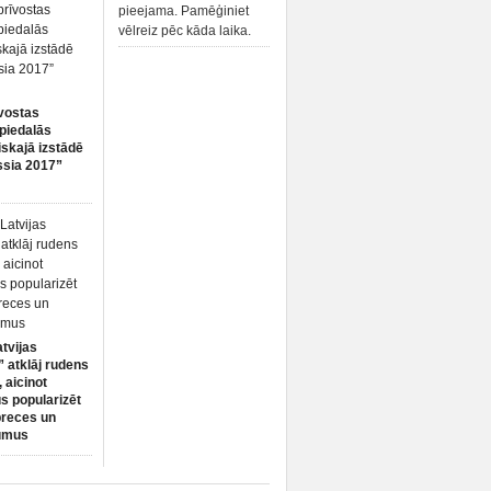
pieejama. Pamēģiniet
vēlreiz pēc kāda laika.
vostas
piedalās
iskajā izstādē
ssia 2017”
atvijas
 atklāj rudens
 aicinot
s popularizēt
preces un
umus