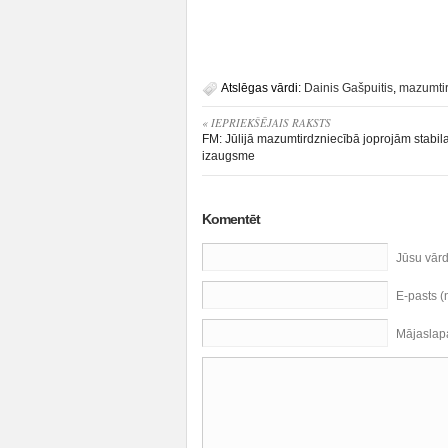
Atslēgas vārdi:
Dainis Gašpuitis
,
mazumtir
« IEPRIEKŠĒJAIS RAKSTS
FM: Jūlijā mazumtirdzniecībā joprojām stabil
izaugsme
Komentēt
Jūsu vār
E-pasts 
Mājaslap