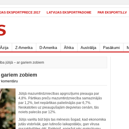
IJAS EKSPORTPRECE 2017
LATVIJAS EKSPORTPADOME
PAR EKSPORTS.LV
Āzija
Z-Amerika
D-Amerika
Āfrika
Austrālija
Pasākumi
M
ba jūlijā – ar gariem zobiem
r gariem zobiem
 komentāru
Jūlijā mazumtirdzniecības apgrozījums pieauga par
4,8%. Pārtikas preču mazumtirdzniecība samazinājās
par 1,2%, bet nepārtikas palielinājās par 6,7%.
Neskatoties uz pieaugušajām degvielas cenām, tās
noiets palecās par 12%.
Jūlijs varētu būt bijis tas mēnesis šogad, kad ekonomika
jutās visbrīvāk, gan lutinošo laikapstākļu, gan vīrusa
mazaktivitātes dēļ. Patēriņš, spriežot pēc maksājumu