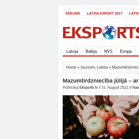
SĀKUMS
LATVIA EXPORT 2017
LATV
Latvija
Baltija
NVS
Eiropa
Home
»
Jaunumi
,
Latvija
» Mazumtirdzniecī
Mazumtirdzniecība jūlijā – a
Publicēja
Eksports.lv
// 31. August 2021 //
Nav