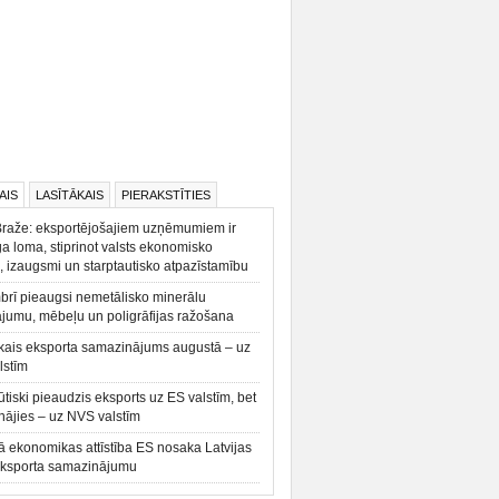
AIS
LASĪTĀKAIS
PIERAKSTĪTIES
Braže: eksportējošajiem uzņēmumiem ir
a loma, stiprinot valsts ekonomisko
, izaugsmi un starptautisko atpazīstamību
rī pieaugsi nemetālisko minerālu
ājumu, mēbeļu un poligrāfijas ražošana
kais eksporta samazinājums augustā – uz
lstīm
būtiski pieaudzis eksports uz ES valstīm, bet
ājies – uz NVS valstīm
ā ekonomikas attīstība ES nosaka Latvijas
eksporta samazinājumu