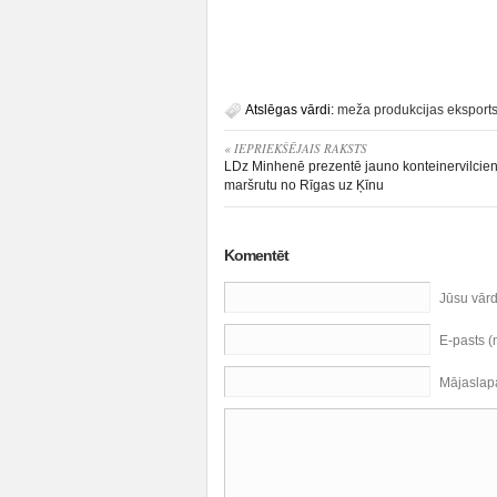
Atslēgas vārdi:
meža produkcijas eksport
« IEPRIEKŠĒJAIS RAKSTS
LDz Minhenē prezentē jauno konteinervilcie
maršrutu no Rīgas uz Ķīnu
Komentēt
Jūsu vār
E-pasts 
Mājaslap