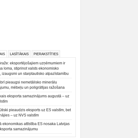
AIS
LASĪTĀKAIS
PIERAKSTĪTIES
Braže: eksportējošajiem uzņēmumiem ir
a loma, stiprinot valsts ekonomisko
, izaugsmi un starptautisko atpazīstamību
rī pieaugsi nemetālisko minerālu
ājumu, mēbeļu un poligrāfijas ražošana
kais eksporta samazinājums augustā – uz
lstīm
būtiski pieaudzis eksports uz ES valstīm, bet
ājies – uz NVS valstīm
ā ekonomikas attīstība ES nosaka Latvijas
eksporta samazinājumu