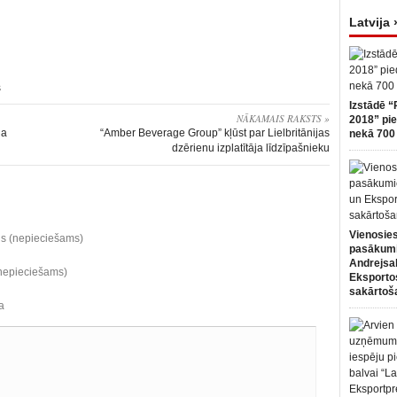
Latvija 
s
Izstādē “
NĀKAMAIS RAKSTS »
2018” pie
na
“Amber Beverage Group” kļūst par Lielbritānijas
nekā 700 
dzērienu izplatītāja līdzīpašnieku
Vienosies
ds (nepieciešams)
pasākum
Andrejsa
(nepieciešams)
Eksportos
sakārtoš
a