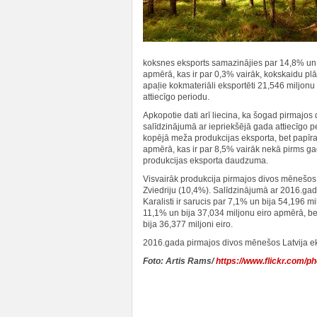
koksnes eksports samazinājies par 14,8% un b
apmērā, kas ir par 0,3% vairāk, kokskaidu pl
apaļie kokmateriāli eksportēti 21,546 miljon
attiecīgo periodu.
Apkopotie dati arī liecina, ka šogad pirmaj
salīdzinājumā ar iepriekšējā gada attiecīgo p
kopējā meža produkcijas eksporta, bet papīra,
apmērā, kas ir par 8,5% vairāk nekā pirms g
produkcijas eksporta daudzuma.
Visvairāk produkcija pirmajos divos mēnešos 
Zviedriju (10,4%). Salīdzinājumā ar 2016.ga
Karalisti ir sarucis par 7,1% un bija 54,196 
11,1% un bija 37,034 miljonu eiro apmērā, be
bija 36,377 miljoni eiro.
2016.gada pirmajos divos mēnešos Latvija ek
Foto: Artis Rams/
https://www.flickr.com/p