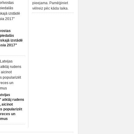
pieejama. Pamēģiniet
vēlreiz pēc kāda laika.
vostas
piedalās
iskajā izstādē
ssia 2017”
atvijas
 atklāj rudens
 aicinot
s popularizēt
preces un
umus