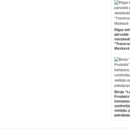
Rīgas brī
pārvalde 
starptaut
“Transru
Maskavā
Birojs “L
Produkts”
kampaņu,
uzņēmēju
vietējās 
pakalpoj