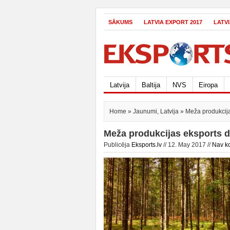
SĀKUMS
LATVIA EXPORT 2017
LATV
Latvija
Baltija
NVS
Eiropa
Home
»
Jaunumi
,
Latvija
» Meža produkcija
Meža produkcijas eksports d
Publicēja
Eksports.lv
// 12. May 2017 //
Nav k