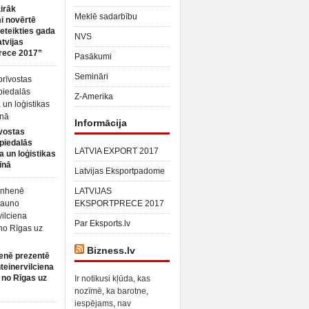
irāk
Meklē sadarbību
 novērtē
ieteikties gada
NVS
atvijas
rece 2017”
Pasākumi
Semināri
Z-Amerika
Informācija
vostas
piedalās
LATVIA EXPORT 2017
a un loģistikas
īnā
Latvijas Eksportpadome
LATVIJAS
EKSPORTPRECE 2017
Par Eksports.lv
Bizness.lv
enē prezentē
teinervilciena
 no Rīgas uz
Ir notikusi kļūda, kas
nozīmē, ka barotne,
iespējams, nav