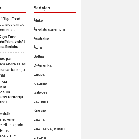
»
Sadaļas
Āfrika
Ārvalstu uzņēmumi
Riga Food
Austrālija
dalīsies vairāk
dalībnieku
Āzija
Baltija
D-Amerika
Eiropa
 par
Igaunija
iem
las un
Izstādes
tas teritoriju
Jaunumi
anai
Krievija
Latvija
Latvijas uzņēmumi
Lietuva