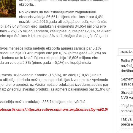
eksporta.
No koksnes un tās izstrādājumiem zāģmateriālu
eksports veidoja 86,551 miljonu eiro, kas ir par 4,4%
mazāk nekā 2016.gada attiecīgajā periodā, kurināmās
ija 49,048 miljoni eiro, saplāksnis eksportēts 34,654 miljonu eiro
ātnes – 25,175 miljonu apmērā, kas ir pieaugums par 12,8%, savukārt
u eiro apmērā, kas ir kritums par 8% salīdzinājumā ar pagājušā gada
os divos mēnešos koka mēbeļu eksporta apmērs sarucis par 5,1%
JAUNĀK
eriodu un bija 21,466 miljoni eiro jeb 6,1% (pirms gada – 6,7%) no
 kartona un to izstrādājumu eksports bija 18,606 miljonu eiro
Baiba 
ada un veidoja 5,3% (pirms gada – 5,1%) no kopējā meža
nozīmīg
drošību
izvesta uz Apvienoto Karalisti (15,5%), uz Vāciju (10,6%) un uz
Septemb
da attiecīgo periodu meža jomas produkcijas izvedums uz Apvienoto
izstrād
miljonu eiro apmērā, uz Vāciju meža produkcijas izvedums audzis par
t uz Zviedriju izvestās produkcijas apmērs palielinājies par 31,9% un
Straujā
NVS va
sportēja meža produkciju 335,74 miljonu eiro vērtībā.
Jūlijā 
hotos/artisrams/
https://creativecommons.org/licenses/by-nd/2.0/
samazin
FM: vāj
preču 