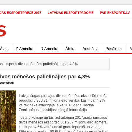
IJAS EKSPORTPRECE 2017
LATVIJAS EKSPORTPADOME
PAR EKSPORTS.LV
Āzija
Z-Amerika
D-Amerika
Āfrika
Austrālija
Pasākumi
M
s eksports divos mēnešos palielinājies par 4,3%
ivos mēnešos palielinājies par 4,3%
omentāru
Latvija šogad pirmajos divos mēnešos eksportēja meža
produkciju 350,31 miljona eiro vērtībā, kas ir par 4,3%
vairāk nekā attiecīgajā laikā 2016.gadā, liecina
Zemkopības ministrijas sniegtā informācija.
Tostarp koksne un tās izstrādājumi 2017.gada pirmajos
divos mēnešos eksportēti 301,267 miljonu eiro apmērā,
kas ir par 4,5% vairāk nekā gadu iepriekš un veidoja
86% (pirms gada – 85,9%) no kopējā meža produkcijas