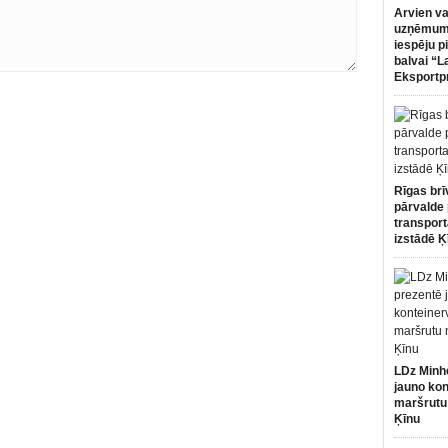
Arvien va
uzņēmumi
iespēju p
balvai “L
Eksportp
Rīgas brī
pārvalde 
transport
izstādē Ķ
LDz Minh
jauno kon
maršrutu
Ķīnu