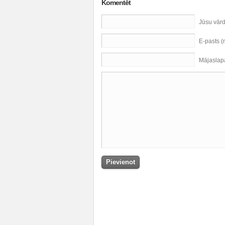
Komentēt
Jūsu vār
E-pasts 
Mājaslap