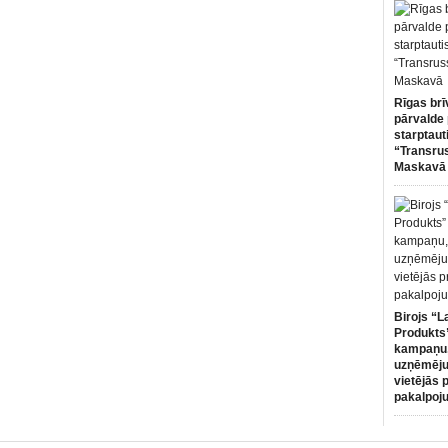
Rīgas brī
pārvalde 
starptaut
“Transru
Maskavā
Birojs “L
Produkts”
kampaņu,
uzņēmēju
vietējās 
pakalpoj