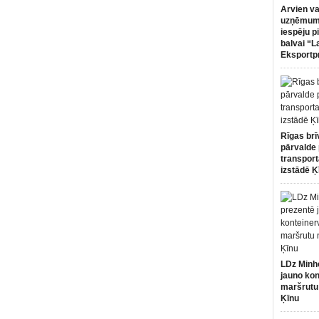
Arvien va
uzņēmumi
iespēju p
balvai “L
Eksportp
Rīgas brī
pārvalde 
transport
izstādē Ķ
LDz Minh
jauno kon
maršrutu
Ķīnu