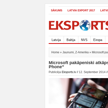
SĀKUMS
LATVIA EXPORT 2017
LATV
Latvija
Baltija
NVS
Eiropa
Home
»
Jaunumi
,
Z-Amerika
» Microsoft p
Microsoft pakāpeniski atkā
Phone”
Publicēja
Eksports.lv
// 12. September 2014 /