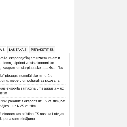
AIS
LASĪTĀKAIS
PIERAKSTĪTIES
Braže: eksportējošajiem uzņēmumiem ir
a loma, stiprinot valsts ekonomisko
, izaugsmi un starptautisko atpazīstamību
rī pieaugsi nemetālisko minerālu
ājumu, mēbeļu un poligrāfijas ražošana
kais eksporta samazinājums augustā – uz
lstīm
būtiski pieaudzis eksports uz ES valstīm, bet
ājies – uz NVS valstīm
ā ekonomikas attīstība ES nosaka Latvijas
eksporta samazinājumu