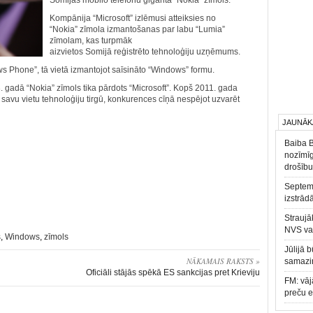
Somijas mobilo telefonu giganta “Nokia” zīmols.
Kompānija “Microsoft” izlēmusi atteiksies no
“Nokia” zīmola izmantošanas par labu “Lumia”
zīmolam, kas turpmāk
aizvietos Somijā reģistrēto tehnoloģiju uzņēmums.
 Phone”, tā vietā izmantojot saīsināto “Windows” formu.
. gadā “Nokia” zīmols tika pārdots “Microsoft”. Kopš 2011. gada
savu vietu tehnoloģiju tirgū, konkurences cīņā nespējot uzvarēt
JAUNĀK
Baiba 
nozīmīg
drošību
Septemb
izstrād
Straujā
NVS va
s
,
Windows
,
zīmols
Jūlijā 
NĀKAMAIS RAKSTS »
samazin
Oficiāli stājās spēkā ES sankcijas pret Krieviju
FM: vāj
preču 