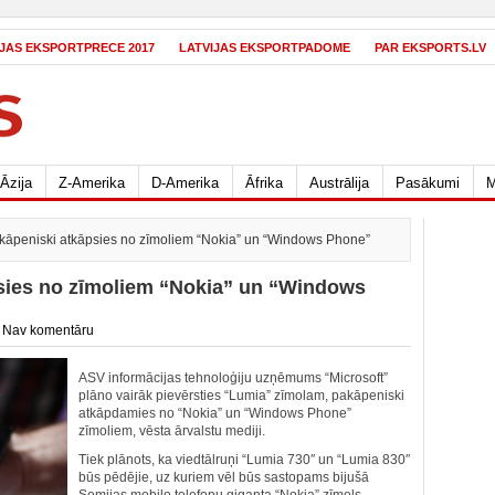
IJAS EKSPORTPRECE 2017
LATVIJAS EKSPORTPADOME
PAR EKSPORTS.LV
Āzija
Z-Amerika
D-Amerika
Āfrika
Austrālija
Pasākumi
M
akāpeniski atkāpsies no zīmoliem “Nokia” un “Windows Phone”
psies no zīmoliem “Nokia” un “Windows
/
Nav komentāru
ASV informācijas tehnoloģiju uzņēmums “Microsoft”
plāno vairāk pievērsties “Lumia” zīmolam, pakāpeniski
atkāpdamies no “Nokia” un “Windows Phone”
zīmoliem, vēsta ārvalstu mediji.
Tiek plānots, ka viedtālruņi “Lumia 730″ un “Lumia 830″
būs pēdējie, uz kuriem vēl būs sastopams bijušā