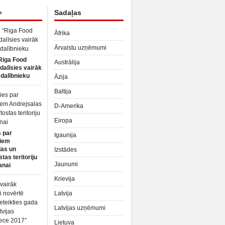
»
Sadaļas
Āfrika
Ārvalstu uzņēmumi
Riga Food
Austrālija
dalīsies vairāk
dalībnieku
Āzija
Baltija
D-Amerika
Eiropa
 par
Igaunija
iem
las un
Izstādes
tas teritoriju
Jaunumi
anai
Krievija
Latvija
Latvijas uzņēmumi
Lietuva