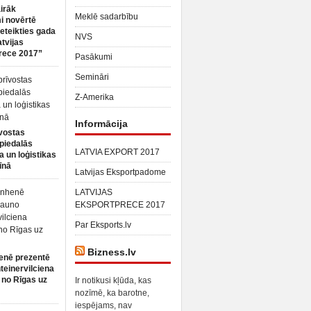
irāk
Meklē sadarbību
 novērtē
ieteikties gada
NVS
atvijas
rece 2017”
Pasākumi
Semināri
Z-Amerika
Informācija
vostas
piedalās
LATVIA EXPORT 2017
a un loģistikas
īnā
Latvijas Eksportpadome
LATVIJAS
EKSPORTPRECE 2017
Par Eksports.lv
Bizness.lv
enē prezentē
teinervilciena
 no Rīgas uz
Ir notikusi kļūda, kas
nozīmē, ka barotne,
iespējams, nav