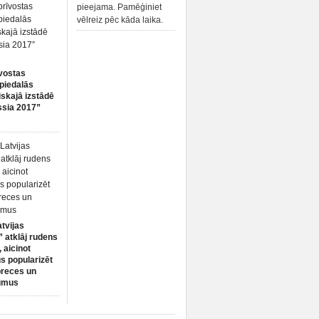
pieejama. Pamēģiniet
vēlreiz pēc kāda laika.
vostas
piedalās
iskajā izstādē
ssia 2017”
atvijas
 atklāj rudens
 aicinot
s popularizēt
preces un
umus