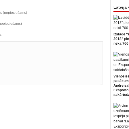
Latvija 
ds (nepieciešams)
(nepieciešams)
Izstādē “
a
2018” pie
nekā 700 
Vienosies
pasākum
Andrejsa
Eksportos
sakārtoš