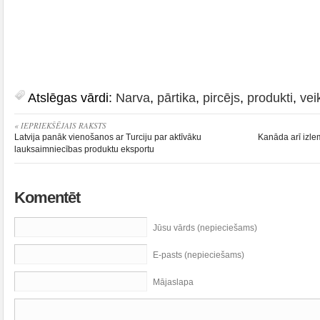
Atslēgas vārdi:
Narva
,
pārtika
,
pircējs
,
produkti
,
vei
« IEPRIEKŠĒJAIS RAKSTS
Latvija panāk vienošanos ar Turciju par aktīvāku
Kanāda arī izlem
lauksaimniecības produktu eksportu
Komentēt
Jūsu vārds (nepieciešams)
E-pasts (nepieciešams)
Mājaslapa