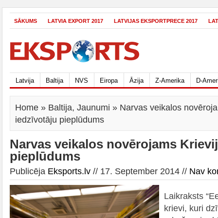
SĀKUMS
LATVIA EXPORT 2017
LATVIJAS EKSPORTPRECE 2017
LA
Latvija
Baltija
NVS
Eiropa
Āzija
Z-Amerika
D-Amer
Home
»
Baltija
,
Jaunumi
» Narvas veikalos novēroja
iedzīvotāju pieplūdums
Narvas veikalos novērojams Krievij
pieplūdums
Publicēja
Eksports.lv
// 17. September 2014 //
Nav ko
Laikraksts “Ee
krievi, kuri dz