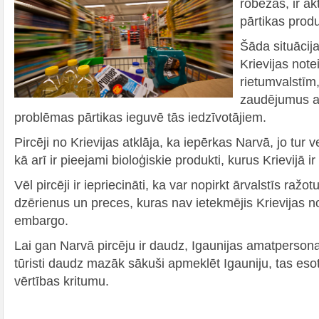
robežas, ir akt
pārtikas prod
Šāda situācij
Krievijas not
rietumvalstīm,
zaudējumus ar
problēmas pārtikas ieguvē tās iedzīvotājiem.
Pircēji no Krievijas atklāja, ka iepērkas Narvā, jo tur v
kā arī ir pieejami bioloģiskie produkti, kurus Krievijā ir
Vēl pircēji ir iepriecināti, ka var nopirkt ārvalstīs ražo
dzērienus un preces, kuras nav ietekmējis Krievijas n
embargo.
Lai gan Narvā pircēju ir daudz, Igaunijas amatpersona
tūristi daudz mazāk sākuši apmeklēt Igauniju, tas eso
vērtības kritumu.