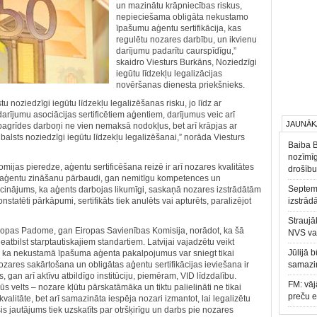
un mazinātu krāpniecības riskus,
nepieciešama obligāta nekustamo
īpašumu aģentu sertifikācija, kas
regulētu nozares darbību, un ikvienu
darījumu padarītu caurspīdīgu,”
skaidro Viesturs Burkāns, Noziedzīgi
iegūtu līdzekļu legalizācijas
novēršanas dienesta priekšnieks.
 noziedzīgi iegūtu līdzekļu legalizēšanas risku, jo līdz ar
rījumu asociācijas sertificētiem aģentiem, darījumus veic arī
JAUNĀK
e pagrīdes darboņi ne vien nemaksā nodokļus, bet arī krāpjas ar
alsts noziedzīgi iegūtu līdzekļu legalizēšanai,” norāda Viesturs
Baiba 
nozīmīg
mijas pieredze, aģentu sertificēšana reizē ir arī nozares kvalitātes
drošību
 aģentu zināšanu pārbaudi, gan nemitīgu kompetences un
Septemb
pliecinājums, ka aģents darbojas likumīgi, saskaņā nozares izstrādātām
nstatēti pārkāpumi, sertifikāts tiek anulēts vai apturēts, paralizējot
izstrād
Straujā
iropas Padome, gan Eiropas Savienības Komisija, norādot, ka šā
NVS va
tbilst starptautiskajiem standartiem. Latvijai vajadzētu veikt
Jūlijā 
, ka nekustamā īpašuma aģenta pakalpojumus var sniegt tikai
zares sakārtošana un obligātas aģentu sertifikācijas ieviešana ir
samazin
 gan arī aktīvu atbildīgo institūciju, piemēram, VID līdzdalību.
FM: vāj
ūs velts – nozare kļūtu pārskatāmāka un tiktu palielināti ne tikai
preču 
itāte, bet arī samazināta iespēja nozari izmantot, lai legalizētu
is jautājums tiek uzskatīts par otršķirīgu un darbs pie nozares