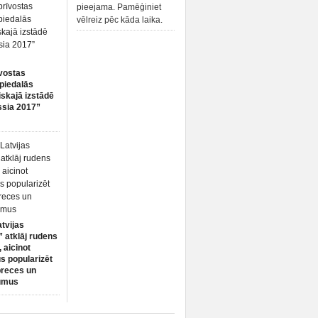
pieejama. Pamēģiniet
vēlreiz pēc kāda laika.
vostas
piedalās
iskajā izstādē
ssia 2017”
atvijas
 atklāj rudens
 aicinot
s popularizēt
preces un
umus