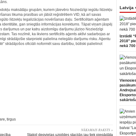
kāns.
Latvija 
dokļu maksātāju grupām, kuriem jāievēro Noziedzīgi iegūtu līdzekļu
šanas likuma prasības un jābūt reģistrētiem VID, kā arī savas
egūto līdzekļu legalizācijas novēršanas daļu. Sertificētam aģentam
a identitāte, gan sniegtās informācijas korektums. Tāpat viņam jāspēj
tus darījumus un par katru aizdomīgu darījumu jāziņo Noziedzīgi
stam. Tas nozīmē, ka ikviens sertificēts aģents aktīvi sadarbojas ar
Izstādē “
mīgi strādājošie starpnieki palielina nelegālo darījumu risku. Aģentu
2018” pie
ē” strādājošos oficiāli noformēt savu darbību, būtiski palielinot
nekā 700 
Vienosies
pasākum
Andrejsa
Eksportos
sakārtoš
are
,
tirgus
NĀKAMAIS RAKSTS »
niecība
Statoil degvielas uzpildes stacijās jau tiek piegādāta