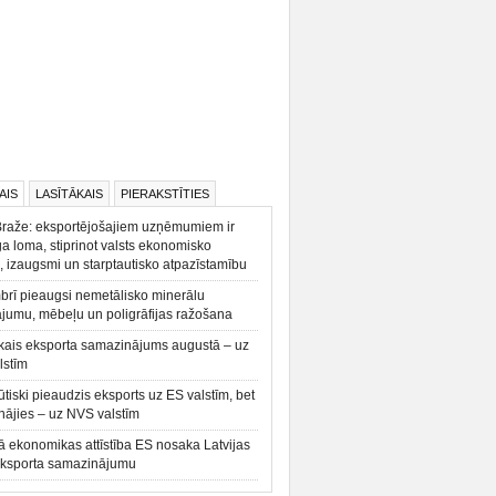
AIS
LASĪTĀKAIS
PIERAKSTĪTIES
Braže: eksportējošajiem uzņēmumiem ir
a loma, stiprinot valsts ekonomisko
, izaugsmi un starptautisko atpazīstamību
rī pieaugsi nemetālisko minerālu
ājumu, mēbeļu un poligrāfijas ražošana
kais eksporta samazinājums augustā – uz
lstīm
būtiski pieaudzis eksports uz ES valstīm, bet
ājies – uz NVS valstīm
ā ekonomikas attīstība ES nosaka Latvijas
eksporta samazinājumu