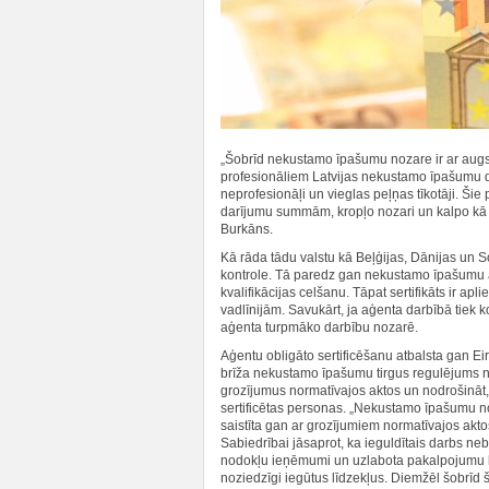
„Šobrīd nekustamo īpašumu nozare ir ar augstu
profesionāliem Latvijas nekustamo īpašumu da
neprofesionāļi un vieglas peļņas tīkotāji. Ši
darījumu summām, kropļo nozari un kalpo kā b
Burkāns.
Kā rāda tādu valstu kā Beļģijas, Dānijas un So
kontrole. Tā paredz gan nekustamo īpašumu
kvalifikācijas celšanu. Tāpat sertifikāts ir a
vadlīnijām. Savukārt, ja aģenta darbībā tiek ko
aģenta turpmāko darbību nozarē.
Aģentu obligāto sertificēšanu atbalsta gan E
brīža nekustamo īpašumu tirgus regulējums nea
grozījumus normatīvajos aktos un nodrošināt
sertificētas personas. „Nekustamo īpašumu no
saistīta gan ar grozījumiem normatīvajos aktos,
Sabiedrībai jāsaprot, ka ieguldītais darbs neb
nodokļu ieņēmumi un uzlabota pakalpojumu kval
noziedzīgi iegūtus līdzekļus. Diemžēl šobrīd š