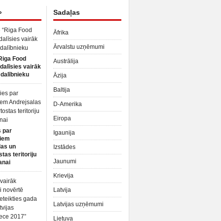
»
Sadaļas
Āfrika
Ārvalstu uzņēmumi
Riga Food
Austrālija
dalīsies vairāk
dalībnieku
Āzija
Baltija
D-Amerika
Eiropa
 par
Igaunija
iem
las un
Izstādes
tas teritoriju
Jaunumi
anai
Krievija
Latvija
Latvijas uzņēmumi
Lietuva