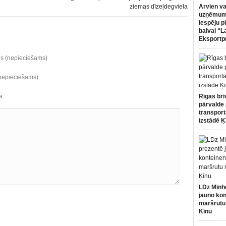
ziemas dīzeļdegviela
Arvien va
uzņēmumi
iespēju p
balvai “L
Eksportp
ds (nepieciešams)
(nepieciešams)
a
Rīgas brī
pārvalde 
transport
izstādē Ķ
LDz Minh
jauno kon
maršrutu
Ķīnu