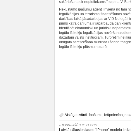
sakārtošanas ir nepietiekams,” turpina V. Bur
Nekustamo īpašumu aģenti ir viena no tām no
legalizācijas un terorisma finansēšanas novēr
darbības laikā jāsadarbojas ar VID Nelegāli i
pirms katra darījuma ir jāpārbauda gan klient
identificēt ekonomiski un juridiski nepamato
iegūtu līdzekļu legalizācijas novēršanas diene
dažādām valsts institūcijām. Turpretim neliku
obligāta sertificēšana mudinātu šobrīd “pagrīd
legālo līdzekļu plūsmu nozarē.
Atslēgas vārdi:
īpašums
,
krāpniecība
,
noz
« IEPRIEKŠĒJAIS RAKSTS
Latvijā sākusies jauno “iPhone” modeļu tirdz