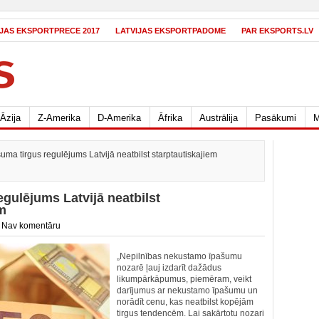
IJAS EKSPORTPRECE 2017
LATVIJAS EKSPORTPADOME
PAR EKSPORTS.LV
Āzija
Z-Amerika
D-Amerika
Āfrika
Austrālija
Pasākumi
M
a tirgus regulējums Latvijā neatbilst starptautiskajiem
gulējums Latvijā neatbilst
em
/
Nav komentāru
„Nepilnības nekustamo īpašumu
nozarē ļauj izdarīt dažādus
likumpārkāpumus, piemēram, veikt
darījumus ar nekustamo īpašumu un
norādīt cenu, kas neatbilst kopējām
tirgus tendencēm. Lai sakārtotu nozari