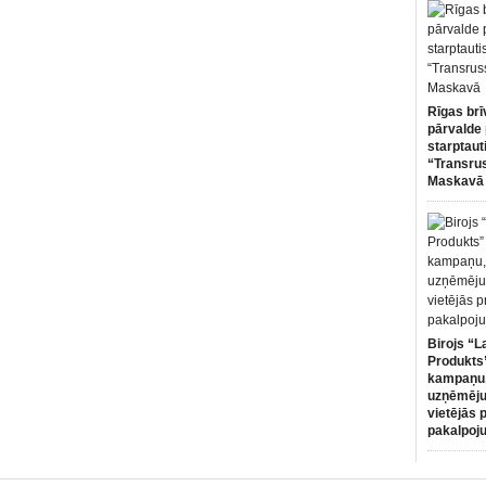
Rīgas brī
pārvalde 
starptaut
“Transru
Maskavā
Birojs “L
Produkts”
kampaņu,
uzņēmēju
vietējās 
pakalpoj