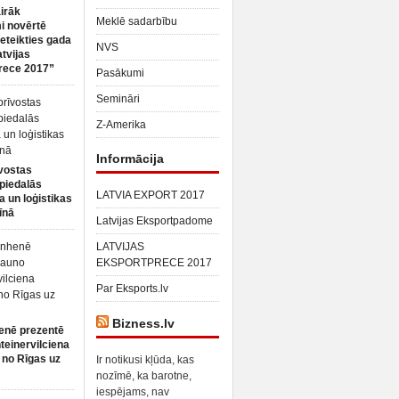
irāk
Meklē sadarbību
 novērtē
ieteikties gada
NVS
atvijas
rece 2017”
Pasākumi
Semināri
Z-Amerika
Informācija
vostas
piedalās
LATVIA EXPORT 2017
a un loģistikas
īnā
Latvijas Eksportpadome
LATVIJAS
EKSPORTPRECE 2017
Par Eksports.lv
Bizness.lv
enē prezentē
teinervilciena
 no Rīgas uz
Ir notikusi kļūda, kas
nozīmē, ka barotne,
iespējams, nav