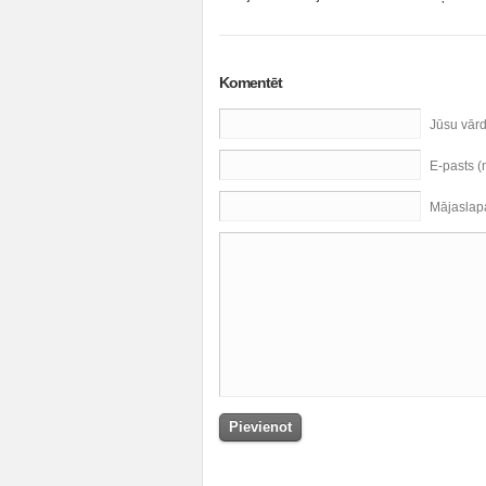
Komentēt
Jūsu vār
E-pasts 
Mājaslap