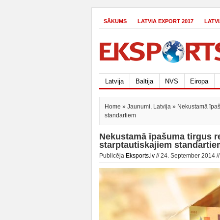
SĀKUMS
LATVIA EXPORT 2017
LATV
Latvija
Baltija
NVS
Eiropa
Home
»
Jaunumi
,
Latvija
» Nekustamā īpašum
standartiem
Nekustamā īpašuma tirgus re
starptautiskajiem standarti
Publicēja
Eksports.lv
// 24. September 2014 /