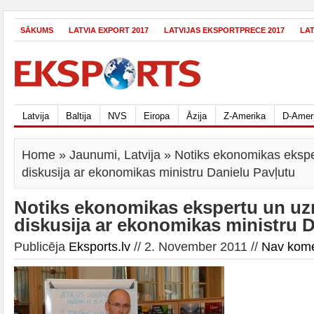
SĀKUMS
LATVIA EXPORT 2017
LATVIJAS EKSPORTPRECE 2017
LA
Latvija
Baltija
NVS
Eiropa
Āzija
Z-Amerika
D-Amer
Home
»
Jaunumi
,
Latvija
» Notiks ekonomikas eksp
diskusija ar ekonomikas ministru Danielu Pavļutu
Notiks ekonomikas ekspertu un u
diskusija ar ekonomikas ministru D
Publicēja
Eksports.lv
// 2. November 2011 //
Nav kom