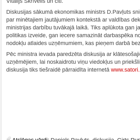
Vitālijs Skrīvelis un citi.
Diskusijas sākumā ekonomikas ministrs D.Pavļuts sn
par minētajiem jautājumiem kontekstā ar valdības de
ministrijas darbību tuvākajā laikā. Tiks aplūkota gan j
politikas izveide, gan iecere samazināt darbaspēka n
nodokļu atlaides uzņēmumiem, kas pieņem darbā bez
Pēc ministra ievada paredzēta diskusija ar klātesoša
uzņēmējiem, lai noskaidrotu viņu viedokļus un priek
diskusija tiks tiešraidē pārraidīta internetā
www.satori.
Atslēgas vārdi:
Daniels Pavļuts
,
diskusija
,
Ģirts Ru