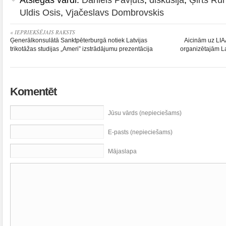
Uldis Osis
,
Vjačeslavs Dombrovskis
« IEPRIEKŠĒJAIS RAKSTS
Ģenerālkonsulātā Sanktpēterburgā notiek Latvijas
Aicinām uz LIA
trikotāžas studijas „Ameri” izstrādājumu prezentācija
organizētajām L
Komentēt
Jūsu vārds (nepieciešams)
E-pasts (nepieciešams)
Mājaslapa