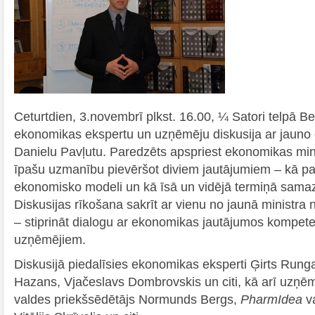
Ceturtdien, 3.novembrī plkst. 16.00, ¼ Satori telpā B
ekonomikas ekspertu un uzņēmēju diskusija ar jauno
Danielu Pavļutu. Paredzēts apspriest ekonomikas min
īpašu uzmanību pievēršot diviem jautājumiem – kā pa
ekonomisko modeli un kā īsā un vidējā termiņā sama
Diskusijas rīkošana sakrīt ar vienu no jaunā ministra
– stiprināt dialogu ar ekonomikas jautājumos kompet
uzņēmējiem.
Diskusijā piedalīsies ekonomikas eksperti Ģirts Rungai
Hazans, Vjačeslavs Dombrovskis un citi, kā arī uzņē
valdes priekšsēdētājs Normunds Bergs,
PharmIdea
v