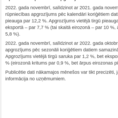
2022. gada novembrī, salīdzinot ar 2021. gada novem
rūpniecības apgrozījums pēc kalendāri koriģētiem dat
pieauga par 12,2 %. Apgrozījums vietējā tirgū pieaug
eksportā – par 7,7 % (tai skaitā eirozonā – par 10 %,
5,8 %).
2022. gada novembrī, salīdzinot ar 2022. gada oktobr
apgrozījums pēc sezonāli koriģētiem datiem samazinā
Apgrozījums vietējā tirgū saruka par 1,2 %, bet ekspo
% (eirozonā kritums par 0,9 %, bet ārpus eirozonas 
Publicētie dati nākamajos mēnešos var tikt precizēti, j
informācija no uzņēmumiem.