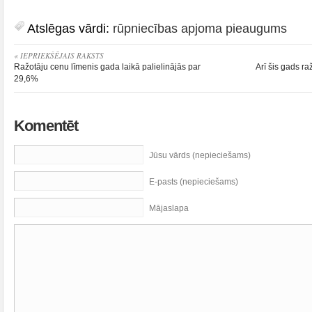
Atslēgas vārdi:
rūpniecības apjoma pieaugums
« IEPRIEKŠĒJAIS RAKSTS
Ražotāju cenu līmenis gada laikā palielinājās par
Arī šis gads r
29,6%
Komentēt
Jūsu vārds (nepieciešams)
E-pasts (nepieciešams)
Mājaslapa