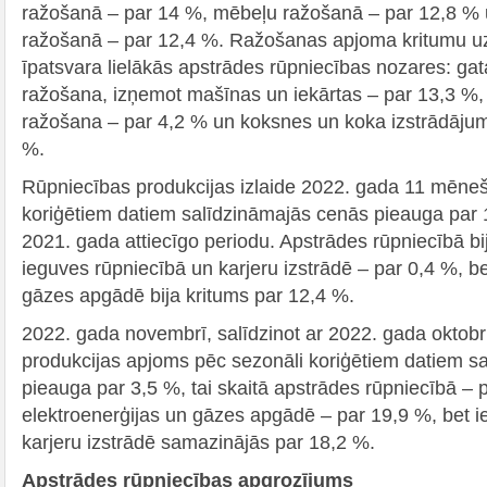
ražošanā – par 14 %, mēbeļu ražošanā – par 12,8 % 
ražošanā – par 12,4 %. Ražošanas apjoma kritumu uzrā
īpatsvara lielākās apstrādes rūpniecības nozares: ga
ražošana, izņemot mašīnas un iekārtas – par 13,3 %,
ražošana – par 4,2 % un koksnes un koka izstrādāju
%.
Rūpniecības produkcijas izlaide 2022. gada 11 mēneš
koriģētiem datiem salīdzināmajās cenās pieauga par 
2021. gada attiecīgo periodu. Apstrādes rūpniecībā b
ieguves rūpniecībā un karjeru izstrādē – par 0,4 %, be
gāzes apgādē bija kritums par 12,4 %.
2022. gada novembrī, salīdzinot ar 2022. gada oktobr
produkcijas apjoms pēc sezonāli koriģētiem datiem s
pieauga par 3,5 %, tai skaitā apstrādes rūpniecībā – 
elektroenerģijas un gāzes apgādē – par 19,9 %, bet 
karjeru izstrādē samazinājās par 18,2 %.
Apstrādes rūpniecības apgrozījums