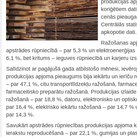
produkcijas ap
koriģētiem dat
cenās pieauga 
Centrālās stat
apkopotie dati.
Ražošanas apj
apstrādes rūpniecībā – par 5,3 % un elektroenerģija
6,1 %, bet kritums – ieguves rūpniecībā un karjeru iz
Salīdzinot ar pagājušā gada atbilstošo mēnesi, ievēr
produkcijas apjoma pieaugums bija iekārtu un ierīču
– par 47,1 %, citu transportlīdzekļu ražošanā, farmac
farmaceitisko preparātu ražošanā. Produkcijas izlaide
ražošanā – par 18,8 %, datoru, elektronisko un optisk
par 16,4 %, elektrisko iekārtu ražošanā – par 14,7 %
par 14,3 %.
Savukārt apstrādes rūpniecības produkcijas apjoma kri
ierakstu reproducēšanā – par 22,1 %, gumijas un pla