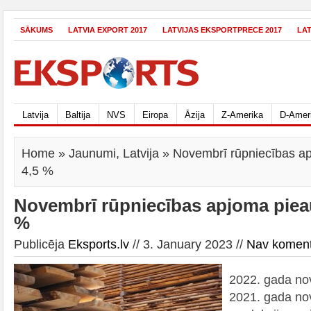
SĀKUMS
LATVIA EXPORT 2017
LATVIJAS EKSPORTPRECE 2017
LA
Latvija
Baltija
NVS
Eiropa
Āzija
Z-Amerika
D-Amer
Home
»
Jaunumi
,
Latvija
» Novembrī rūpniecības a
4,5 %
Novembrī rūpniecības apjoma piea
%
Publicēja
Eksports.lv
// 3. January 2023 //
Nav komen
2022. gada nov
2021. gada no