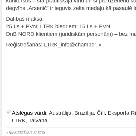
konkursos – starptautiskajā vīnu un stipro dzērienu 
degvīns „Arsenič” ir ieguvis zelta medaļu kā pasaulē
Dalības maksa:
25 Ls + PVN; LTRK biedriem: 15 Ls + PVN,
DnB NORD klientiem (juridiskām personām) – bez m
Reģistrēšanās:
LTRK_info@chamber.lv
Atslēgas vārdi:
Austrālija
,
Brazīlija
,
Čīli
,
Eksporta Rī
LTRK
,
Taivāna
« IEPRIEKŠĒJAIS RAKSTS