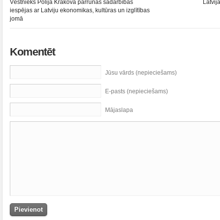
Vēstnieks Polijā Krakovā pārrunās sadarbības
Latvij
iespējas ar Latviju ekonomikas, kultūras un izglītības
jomā
Komentēt
Jūsu vārds (nepieciešams)
E-pasts (nepieciešams)
Mājaslapa