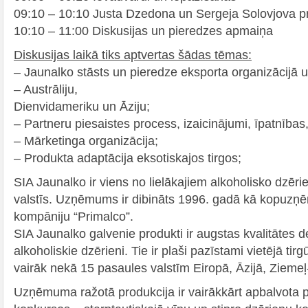
09:10 – 10:10 Justa Dzedona un Sergeja Solovjova p
10:10 – 11:00 Diskusijas un pieredzes apmaiņa
Diskusijas laikā tiks aptvertas šādas tēmas:
– Jaunalko stāsts un pieredze eksporta organizācijā u
– Austrāliju,
Dienvidameriku un Āziju;
– Partneru piesaistes process, izaicinājumi, īpatnības
– Mārketinga organizācija;
– Produkta adaptācija eksotiskajos tirgos;
SIA Jaunalko ir viens no lielākajiem alkoholisko dzēri
valstīs. Uzņēmums ir dibināts 1996. gadā kā kopuz
kompāniju “Primalco”.
SIA Jaunalko galvenie produkti ir augstas kvalitātes de
alkoholiskie dzērieni. Tie ir plaši pazīstami vietējā tirg
vairāk nekā 15 pasaules valstīm Eiropā, Āzijā, Zieme
Uzņēmuma ražotā produkcija ir vairākkārt apbalvota 