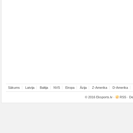
Sākums
Latvija
Baltija
NVS
Eiropa
Āzija
Z-Amerika
D-Amerika
© 2016
Eksports.lv
·
RSS
· De