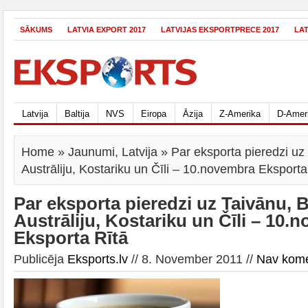
SĀKUMS
LATVIA EXPORT 2017
LATVIJAS EKSPORTPRECE 2017
LA
Latvija
Baltija
NVS
Eiropa
Āzija
Z-Amerika
D-Amer
Home
»
Jaunumi
,
Latvija
» Par eksporta pieredzi uz 
Austrāliju, Kostariku un Čīli – 10.novembra Eksporta
Par eksporta pieredzi uz Taivānu, Br
Austrāliju, Kostariku un Čīli – 10.
Eksporta Rītā
Publicēja
Eksports.lv
// 8. November 2011 //
Nav kom