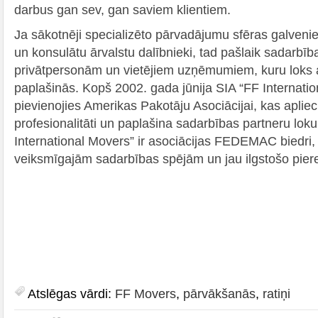
darbus gan sev, gan saviem klientiem.
Ja sākotnēji specializēto pārvadājumu sfēras galvenie 
un konsulātu ārvalstu dalībnieki, tad pašlaik sadarbība
privātpersonām un vietējiem uzņēmumiem, kuru loks 
paplašinās. Kopš 2002. gada jūnija SIA “FF Internati
pievienojies Amerikas Pakotāju Asociācijai, kas apliec
profesionalitāti un paplašina sadarbības partneru lok
International Movers” ir asociācijas FEDEMAC biedri,
veiksmīgajām sadarbības spējām un jau ilgstošo pier
Atslēgas vārdi:
FF Movers
,
pārvākšanās
,
ratiņi