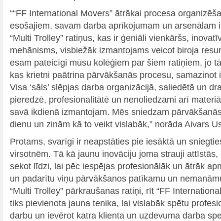
““FF International Movers” ātrākai procesa organizēša
esošajiem, savam darba aprīkojumam un arsenālam ir 
“Multi Trolley” ratiņus, kas ir ģeniāli vienkāršs, inovatī
mehānisms, visbiežāk izmantojams veicot biroja res
esam pateicīgi mūsu kolēģiem par šiem ratiņiem, jo tā 
kas krietni paātrina pārvākšanās procesu, samazinot i
Visa ‘sāls’ slēpjas darba organizācijā, saliedētā un dr
pieredzē, profesionalitātē un nenoliedzami arī materiā
savā ikdienā izmantojam. Mēs sniedzam pārvākšanās
dienu un zinām kā to veikt vislabāk,” norāda Aivars U
Protams, svarīgi ir neapstāties pie iesāktā un sniegt
virsotnēm. Tā kā jaunu inovāciju joma strauji attīstās, ir
sekot līdzi, lai pēc iespējas profesionālāk un ātrāk ap
un padarītu viņu pārvākšanos patīkamu un nemanāmu. 
“Multi Trolley” pārkraušanas ratiņi, rīt “FF Internatio
tiks pievienota jauna tenika, lai vislabāk spētu profesio
darbu un ievērot katra klienta un uzdevuma darba speci