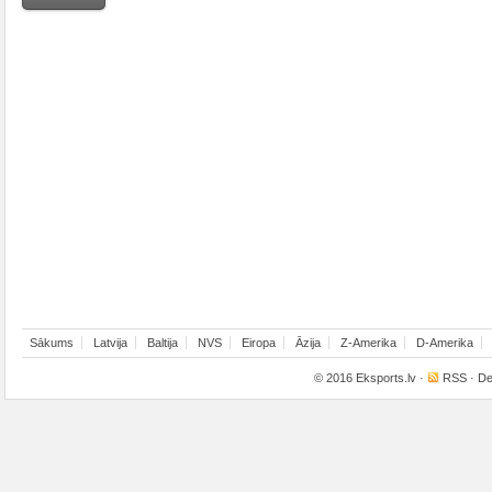
Sākums
Latvija
Baltija
NVS
Eiropa
Āzija
Z-Amerika
D-Amerika
© 2016
Eksports.lv
·
RSS
· De