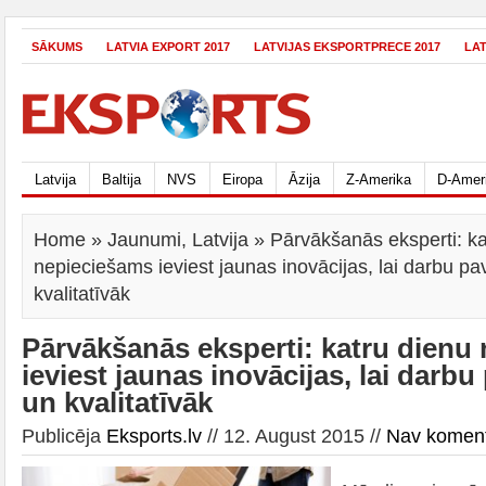
SĀKUMS
LATVIA EXPORT 2017
LATVIJAS EKSPORTPRECE 2017
LA
Latvija
Baltija
NVS
Eiropa
Āzija
Z-Amerika
D-Amer
Home
»
Jaunumi
,
Latvija
» Pārvākšanās eksperti: ka
nepieciešams ieviest jaunas inovācijas, lai darbu pa
kvalitatīvāk
Pārvākšanās eksperti: katru dienu
ieviest jaunas inovācijas, lai darbu
un kvalitatīvāk
Publicēja
Eksports.lv
// 12. August 2015 //
Nav komen