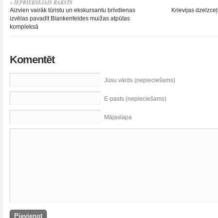
« IEPRIEKŠĒJAIS RAKSTS
Aizvien vairāk tūristu un ekskursantu brīvdienas
Krievijas dzelzceļ
izvēlas pavadīt Blankenfeldes muižas atpūtas
kompleksā
Komentēt
Jūsu vārds (nepieciešams)
E-pasts (nepieciešams)
Mājaslapa