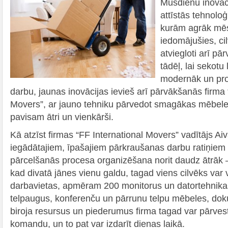
Mūsdienu inovāci
attīstās tehnolo
kurām agrāk mēs
iedomājušies, cil
atviegloti arī pā
tādēļ, lai sekotu
modernāk un pro
darbu, jaunas inovācijas ievieš arī pārvākšanās firma 
Movers”, ar jauno tehniku pārvedot smagākas mēbeles
pavisam ātri un vienkārši.
Kā atzīst firmas “FF International Movers” vadītājs A
iegādātajiem, īpašajiem pārkraušanas darbu ratiņiem “
pārcelšanās procesa organizēšana norit daudz ātrāk – i
kad divatā jānes vienu galdu, tagad viens cilvēks var 
darbavietas, apmēram 200 monitorus un datortehnikas
telpaugus, konferenču un pārrunu telpu mēbeles, do
biroja resursus un piederumus firma tagad var pārvest 
komandu, un to pat var izdarīt dienas laikā.