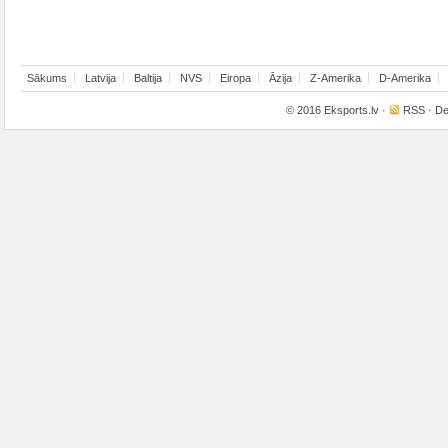
Sākums
Latvija
Baltija
NVS
Eiropa
Āzija
Z-Amerika
D-Amerika
© 2016
Eksports.lv
·
RSS
· De