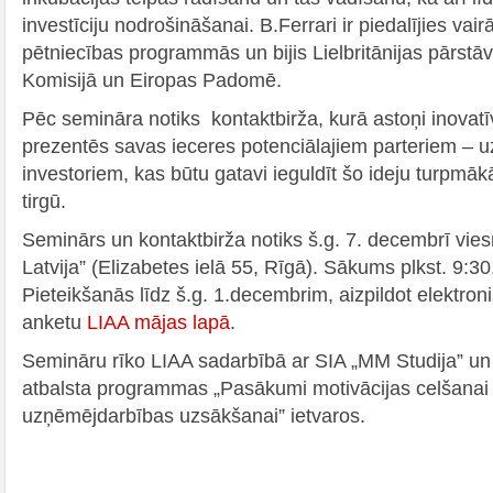
investīciju nodrošināšanai. B.Ferrari ir piedalījies vai
pētniecības programmās un bijis Lielbritānijas pārstā
Komisijā un Eiropas Padomē.
Pēc semināra notiks kontaktbirža, kurā astoņi inovatī
prezentēs savas ieceres potenciālajiem parteriem – 
investoriem, kas būtu gatavi ieguldīt šo ideju turpmāk
tirgū.
Seminārs un kontaktbirža notiks š.g. 7. decembrī vie
Latvija” (Elizabetes ielā 55, Rīgā). Sākums plkst. 9:30
Pieteikšanās līdz š.g. 1.decembrim, aizpildot elektro
anketu
LIAA mājas lapā
.
Semināru rīko LIAA sadarbībā ar SIA „MM Studija” u
atbalsta programmas „Pasākumi motivācijas celšanai
uzņēmējdarbības uzsākšanai” ietvaros.