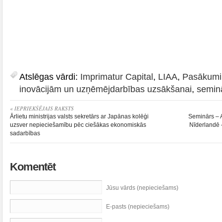
Atslēgas vārdi:
Imprimatur Capital
,
LIAA
,
Pasākumi 
inovācijām un uzņēmējdarbības uzsākšanai
,
semin
« IEPRIEKŠĒJAIS RAKSTS
Ārlietu ministrijas valsts sekretārs ar Japānas kolēģi
Seminārs – 
uzsver nepieciešamību pēc ciešākas ekonomiskās
Nīderlandē 
sadarbības
Komentēt
Jūsu vārds (nepieciešams)
E-pasts (nepieciešams)