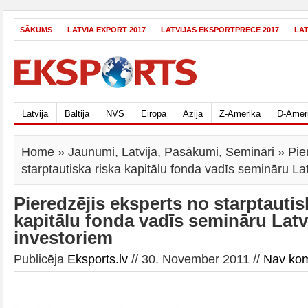
SĀKUMS
LATVIA EXPORT 2017
LATVIJAS EKSPORTPRECE 2017
LA
Latvija
Baltija
NVS
Eiropa
Āzija
Z-Amerika
D-Amer
Home
»
Jaunumi
,
Latvija
,
Pasākumi
,
Semināri
» Pie
starptautiska riska kapitālu fonda vadīs semināru La
Pieredzējis eksperts no starptautis
kapitālu fonda vadīs semināru Latv
investoriem
Publicēja
Eksports.lv
// 30. November 2011 //
Nav ko