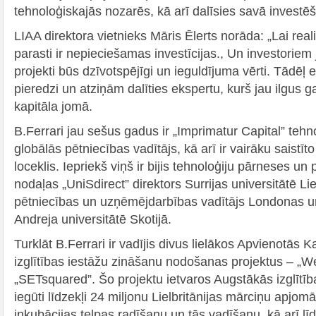
tehnoloģiskajās nozarēs, kā arī dalīsies savā investē
LIAA direktora vietnieks Māris Ēlerts norāda: „Lai real
parasti ir nepieciešamas investīcijas., Un investoriem j
projekti būs dzīvotspējīgi un ieguldījuma vērti. Tādēļ 
pieredzi un atziņām dalīties ekspertu, kurš jau ilgus g
kapitāla jomā.
B.Ferrari jau sešus gadus ir „Imprimatur Capital” teh
globālās pētniecības vadītājs, kā arī ir vairāku saist
loceklis. Iepriekš viņš ir bijis tehnoloģiju pārneses un
nodaļas „UniSdirect” direktors Surrijas universitātē Lielb
pētniecības un uzņēmējdarbības vadītājs Londonas un
Andreja universitātē Skotijā.
Turklāt B.Ferrari ir vadījis divus lielākos Apvienotās 
izglītības iestāžu zināšanu nodošanas projektus – „W
„SETsquared”. Šo projektu ietvaros Augstākās izglītīb
iegūti līdzekļi 24 miljonu Lielbritānijas mārciņu apjomā
inkubācijas telpas radīšanu un tās vadīšanu, kā arī 