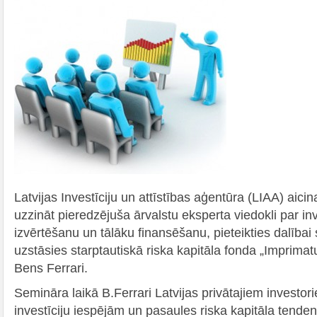
Latvijas Investīciju un attīstības aģentūra (LIAA) aicin
uzzināt pieredzējuša ārvalstu eksperta viedokli par inv
izvērtēšanu un tālāku finansēšanu, pieteikties dalībai
uzstāsies starptautiskā riska kapitāla fonda „Imprimatu
Bens Ferrari.
Semināra laikā B.Ferrari Latvijas privātajiem investor
investīciju iespējām un pasaules riska kapitāla tend