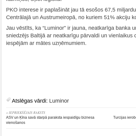
PKO interese ir paplašināt jau tā esošos 67,5 miljardu 
Centrālajā un Austrumeiropā, no kuriem 51% akciju kon
Jau vēstīts, ka “Luminor” ir jauna, neatkarīga banka 
sniedzējs Baltijā ar neatkarīgu pārvaldi un vienlaiku
iespējām ar mātes uzņēmumiem.
Atslēgas vārdi:
Luminor
« IEPRIEKŠĒJAIS RAKSTS
ASV un Ķīna savā starpā paraksta iespaidīgu biznesa
Turcijas iero
vienošanos