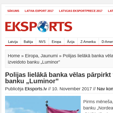
SĀKUMS
LATVIA EXPORT 2017
LATVIJAS EKSPORTPRECE 2017
LA
Latvija
Baltija
NVS
Eiropa
Āzija
Z-Amerika
D-Amer
Home
»
Eiropa
,
Jaunumi
» Polijas lielākā banka vēla
izveidoto banku „Luminor”
Polijas lielākā banka vēlas pārpirkt
banku „Luminor”
Publicēja
Eksports.lv
// 10. November 2017 //
Nav ko
Pirms mēneša, 
banku „Nordea