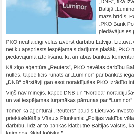
„DNB”, tika iz
Baltijā „Lumino
mazs brīdis, Po
„PKO Bank Pol
piedāvājusies p
PKO neatlaidīgi vēlas izvērst darbību Latvijā, Lietuvā u
netiku apspriests iespējamais darījums plašāk, PKO no
piedāvājuma izteikšanu, kā arī abas bankas komentā
Kā ziņo aģentūra „Reuters”, PKO nevēlas darbību Baltij
nulles, tāpēc ticis runāts ar „Luminor” par bankas ieg
„DNB” pārstāvji gan esot noraidījušas PKO izrādīto int
Viņš nav minējis, kāpēc DNB un “Nordea” noraidījušas
un vai iespējamas turpmākas pārrunas par “Luminor” 
Tomēr kā aģentūrai „Reuters” paudis Lietuvas Investo
priekšsēdētājs Vītauts Plunksnis: „Polijas valdība vēl
darbību, līdz ar to bankas klātbūtne Baltijas valstīs, k
kaimiņos, šķiet loģiska.”