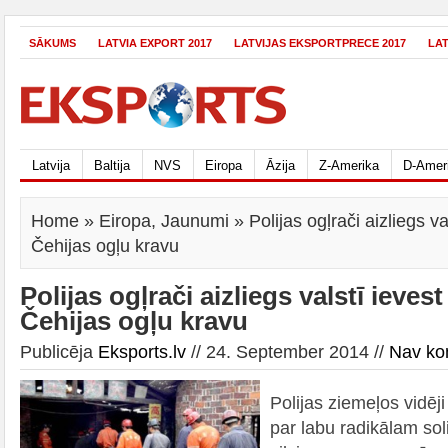
SĀKUMS
LATVIA EXPORT 2017
LATVIJAS EKSPORTPRECE 2017
LA
Latvija
Baltija
NVS
Eiropa
Āzija
Z-Amerika
D-Amer
Home
»
Eiropa
,
Jaunumi
» Polijas ogļrači aizliegs va
Čehijas ogļu kravu
Polijas ogļrači aizliegs valstī ieves
Čehijas ogļu kravu
Publicēja
Eksports.lv
// 24. September 2014 //
Nav ko
Polijas ziemeļos vidēj
par labu radikālam sol