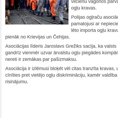
vilcienu vagonos pārv
ogļu kravas.
Polijas ogļraču asociāc
pamatojusi ar nepiecie
lēto importa ogļu kravu 
pienāk no Krievijas un Čehijas.
Asociācijas līderis Jaroslavs Grežiks sacīja, ka valst
gandrīz vienmēr uzvar ārvalstu ogļu piegādes kompāni
nereti ir zemākas par pašizmaksu.
Asociācija ir izlēmusi bloķēt vēl citas tranzīta kravas,
cīnīties pret vietējo ogļu diskrimināciju, kamēr valdīb
risinājumu.