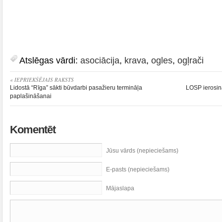
Atslēgas vārdi:
asociācija
,
krava
,
ogles
,
ogļrači
« IEPRIEKŠĒJAIS RAKSTS
Lidostā “Rīga” sākti būvdarbi pasažieru termināļa
LOSP ierosina
paplašināšanai
Komentēt
Jūsu vārds (nepieciešams)
E-pasts (nepieciešams)
Mājaslapa