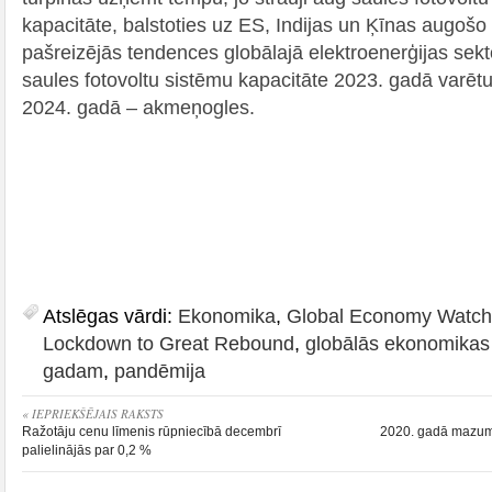
kapacitāte, balstoties uz ES, Indijas un Ķīnas augošo 
pašreizējās tendences globālajā elektroenerģijas sekt
saules fotovoltu sistēmu kapacitāte 2023. gadā varēt
2024. gadā – akmeņogles.
Atslēgas vārdi:
Ekonomika
,
Global Economy Watch 
Lockdown to Great Rebound
,
globālās ekonomikas
gadam
,
pandēmija
« IEPRIEKŠĒJAIS RAKSTS
Ražotāju cenu līmenis rūpniecībā decembrī
2020. gadā mazumt
palielinājās par 0,2 %