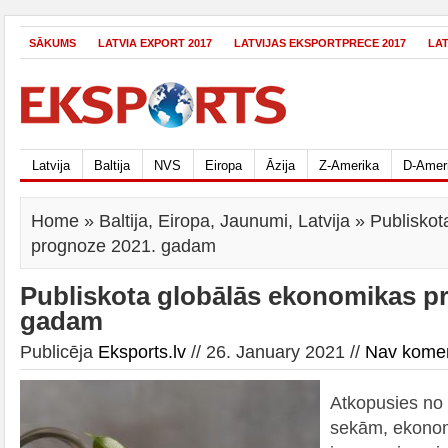
SĀKUMS
LATVIA EXPORT 2017
LATVIJAS EKSPORTPRECE 2017
LA
Latvija
Baltija
NVS
Eiropa
Āzija
Z-Amerika
D-Amer
Home
»
Baltija
,
Eiropa
,
Jaunumi
,
Latvija
» Publiskot
prognoze 2021. gadam
Publiskota globālās ekonomikas p
gadam
Publicēja
Eksports.lv
// 26. January 2021 //
Nav kome
Atkopusies no
sekām, ekonom