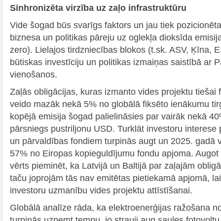
Sinhronizēta virzība uz zaļo infrastruktūru
Vide šogad būs svarīgs faktors un jau tiek pozicionēta
biznesa un politikas pāreju uz oglekļa dioksīda emisija
zero). Lielajos tirdzniecības blokos (t.sk. ASV, Ķīna
būtiskas investīciju un politikas izmaiņas saistībā ar 
vienošanos.
Zaļās obligācijas, kuras izmanto vides projektu tiešai
veido mazāk nekā 5% no globālā fiksēto ienākumu tirg
kopējā emisija šogad palielināsies par vairāk nekā 40
pārsniegs pustriljonu USD. Turklāt investoru interese 
un pārvaldības fondiem turpinās augt un 2025. gadā va
57% no Eiropas kopieguldījumu fondu apjoma. Augot i
vērts pieminēt, ka Latvijā un Baltijā par zaļajām oblig
taču joprojām tās nav emitētas pietiekamā apjomā, lai
investoru uzmanību vides projektu attīstīšanai.
Globālā analīze rāda, ka elektroenerģijas ražošana n
turpinās uzņemt tempu, jo strauji aug saules fotovolt