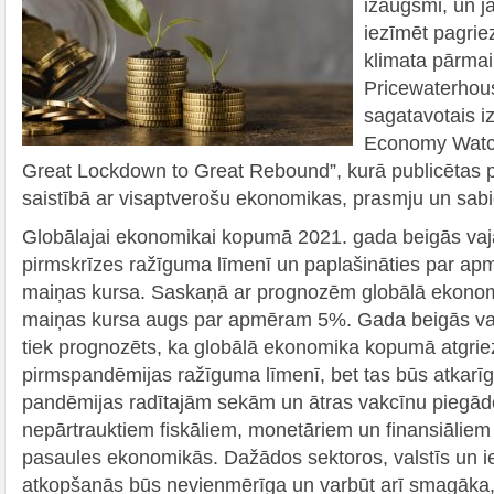
izaugsmi, un j
iezīmēt pagrie
klimata pārmai
Pricewaterho
sagatavotais 
Economy Watch
Great Lockdown to Great Rebound”, kurā publicētas
saistībā ar visaptverošu ekonomikas, prasmju un sab
Globālajai ekonomikai kopumā 2021. gada beigās vaja
pirmskrīzes ražīguma līmenī un paplašināties par ap
maiņas kursa. Saskaņā ar prognozēm globālā ekonom
maiņas kursa augs par apmēram 5%. Gada beigās va
tiek prognozēts, ka globālā ekonomika kopumā atgrie
pirmspandēmijas ražīguma līmenī, bet tas būs atkarī
pandēmijas radītajām sekām un ātras vakcīnu piegāde
nepārtrauktiem fiskāliem, monetāriem un finansiāliem 
pasaules ekonomikās. Dažādos sektoros, valstīs un 
atkopšanās būs nevienmērīga un varbūt arī smagāka,