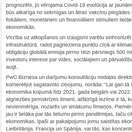
prognozēts, jo vērojama Covid-19 evolūcija ar jaunā
būs atkarīga no sekmīgas un ātras vakcīnu piegādes
fiskāliem, monetāriem un finansiāliem stimuliem lielā
ekonomikās.
Virzība uz atkopšanos un izaugsmi varētu sinhronizēt i
infrastruktūrā, radot pagrieziena punktu cīņā ar klim
obligāciju globālā emisija pirmo reizi pārsniegs 500 
investoru interese par vides, sociālajiem un pārvaldī
augt.
PwC Biznesa un darījumu konsultāciju nodaļas direk
komentējot sagatavoto ziņojumu, norāda: “Lai gan tā i
ekonomika kopumā līdz 2021. gada beigām vai 2022
atgriezties pirmskrīzes līmenī, atšķirīgā iezīme ir tā, 
nevienmērīga, nozarēs un ienākumu līmeņos. Piemē
jau ir lielāka par tās lielumu pirms pandēmijas, taču c
ekonomikas, īpaši ar pakalpojumu jomu saistītas ek
Lielbritānija, Francija un Spānija, vai tās, kas koncen