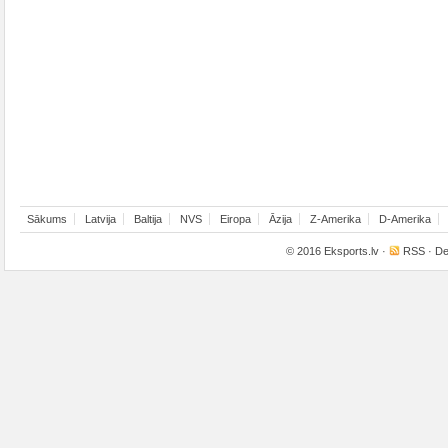
Sākums
Latvija
Baltija
NVS
Eiropa
Āzija
Z-Amerika
D-Amerika
© 2016
Eksports.lv
·
RSS
· De