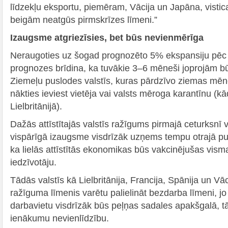
līdzekļu eksportu, piemēram, Vācija un Japāna, visti
beigām neatgūs pirmskrīzes līmeni.”
Izaugsme atgriezīsies, bet būs nevienmērīga
Neraugoties uz šogad prognozēto 5% ekspansiju pēc 
prognozes brīdina, ka tuvākie 3–6 mēneši joprojām būs 
Ziemeļu puslodes valstīs, kuras pārdzīvo ziemas mēn
nākties ieviest vietēja vai valsts mēroga karantīnu (k
Lielbritānijā).
Dažās attīstītajās valstīs ražīgums pirmajā ceturksnī
vispārīgā izaugsme visdrīzāk uzņems tempu otrajā p
ka lielās attīstītās ekonomikas būs vakcinējušas vism
iedzīvotāju.
Tādās valstīs kā Lielbritānija, Francija, Spānija un V
ražīguma līmenis varētu palielināt bezdarba līmeni, j
darbavietu visdrīzāk būs peļņas sadales apakšgalā, t
ienākumu nevienlīdzību.